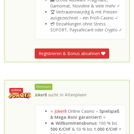
Gamomat, Novoline & viele mehr ✓
🏆 Vertrauenswürdig & mit Preisen
ausgezeichnet – ein Profi‑Casino ✓
💳 Einzahlungen ohne Stress:
SOFORT, Paysafecard oder Crypto ✓
Registrieren & Bonus absahnen
Premium
online
Joker8
sucht in
Altenpleen
⭐
Joker8
Online Casino
– Spielspaß
& Mega-Boni garantiert!
⭐
🔥
Willkommensbonus
: 100 % bis
500 €/CHF
& 50 % bis
1.000 €/CHF
+