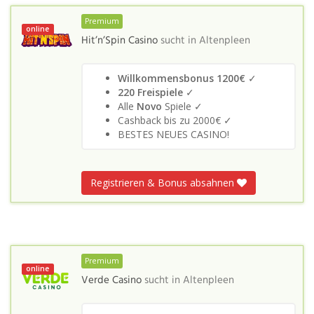
Premium
online
Hit’n’Spin Casino
sucht in
Altenpleen
Willkommensbonus 1200€
✓
220 Freispiele
✓
Alle
Novo
Spiele ✓
Cashback bis zu 2000€ ✓
BESTES NEUES CASINO!
Registrieren & Bonus absahnen
Premium
online
Verde Casino
sucht in
Altenpleen