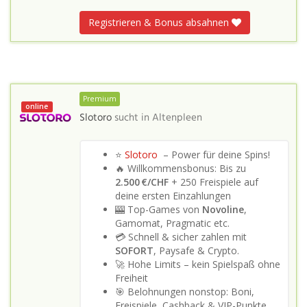
Registrieren & Bonus absahnen
Premium
online
Slotoro
sucht in
Altenpleen
⭐
Slotoro
– Power für deine Spins!
🔥 Willkommensbonus: Bis zu
2.500 €/CHF
+ 250 Freispiele auf
deine ersten Einzahlungen
🎰 Top-Games von
Novoline
,
Gamomat, Pragmatic etc.
💳 Schnell & sicher zahlen mit
SOFORT
, Paysafe & Crypto.
🚀 Hohe Limits – kein Spielspaß ohne
Freiheit
🎯 Belohnungen nonstop: Boni,
Freispiele, Cashback & VIP-Punkte