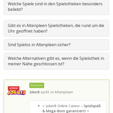
Welche Spiele sind in den Spielotheken besonders
beliebt?
Gibt es in Altenpleen Spielotheken, die rund um die
Uhr geöffnet haben?
Sind Spielos in Altenpleen sicher?
Welche Alternativen gibt es, wenn die Spielothek in
meiner Nähe geschlossen ist?
Premium
online
Joker8
sucht in
Altenpleen
⭐ Joker8 Online Casino
– Spielspaß
& Mega-Boni garantiert!
⭐