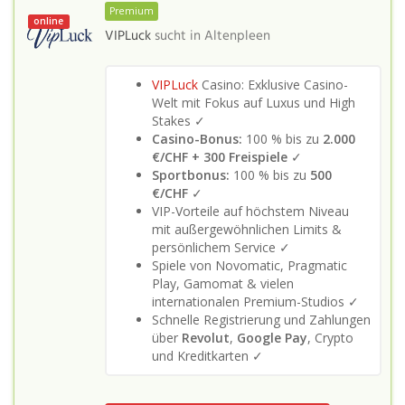
Premium
online
VIPLuck
sucht in
Altenpleen
VIPLuck
Casino: Exklusive Casino-
Welt mit Fokus auf Luxus und High
Stakes ✓
Casino-Bonus:
100 % bis zu
2.000
€/CHF + 300 Freispiele
✓
Sportbonus:
100 % bis zu
500
€/CHF
✓
VIP-Vorteile auf höchstem Niveau
mit außergewöhnlichen Limits &
persönlichem Service ✓
Spiele von Novomatic, Pragmatic
Play, Gamomat & vielen
internationalen Premium-Studios ✓
Schnelle Registrierung und Zahlungen
über
Revolut
,
Google Pay
, Crypto
und Kreditkarten ✓