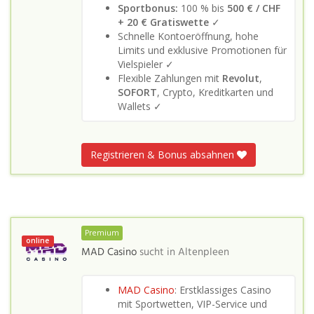
Sportbonus:
100 % bis
500 € / CHF
+ 20 € Gratiswette
✓
Schnelle Kontoeröffnung, hohe
Limits und exklusive Promotionen für
Vielspieler ✓
Flexible Zahlungen mit
Revolut
,
SOFORT
, Crypto, Kreditkarten und
Wallets ✓
Registrieren & Bonus absahnen
Premium
online
MAD Casino
sucht in
Altenpleen
MAD Casino
: Erstklassiges Casino
mit Sportwetten, VIP-Service und