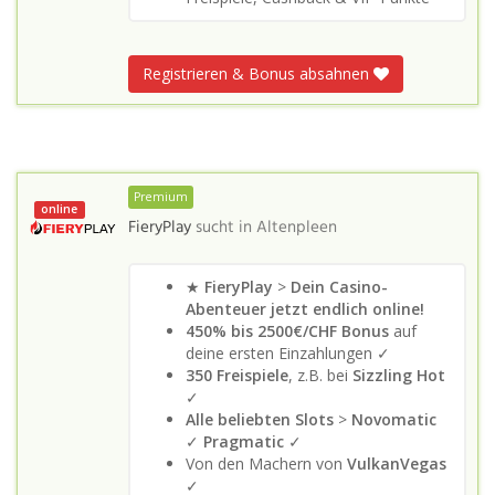
Registrieren & Bonus absahnen
Premium
online
FieryPlay
sucht in
Altenpleen
★
FieryPlay
>
Dein Casino-
Abenteuer jetzt endlich online!
450% bis 2500€/CHF Bonus
auf
deine ersten Einzahlungen ✓
350 Freispiele
, z.B. bei
Sizzling Hot
✓
Alle beliebten Slots
>
Novomatic
✓
Pragmatic
✓
Von den Machern von
VulkanVegas
✓