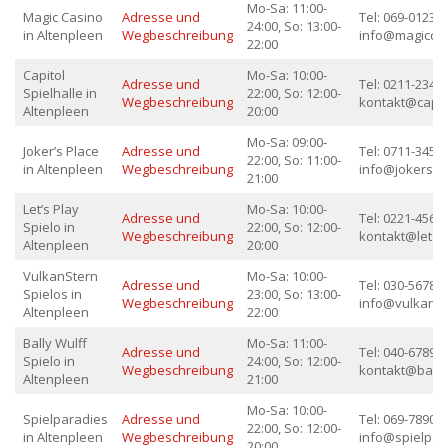
Mo-Sa: 11:00-
Magic Casino
Adresse und
Tel: 069-012345
24:00, So: 13:00-
in Altenpleen
Wegbeschreibung
info@magiccas
22:00
Capitol
Mo-Sa: 10:00-
Adresse und
Tel: 0211-23456
Spielhalle in
22:00, So: 12:00-
Wegbeschreibung
kontakt@capit
Altenpleen
20:00
Mo-Sa: 09:00-
Joker’s Place
Adresse und
Tel: 0711-34567
22:00, So: 11:00-
in Altenpleen
Wegbeschreibung
info@jokerspl
21:00
Let’s Play
Mo-Sa: 10:00-
Adresse und
Tel: 0221-45678
Spielo in
22:00, So: 12:00-
Wegbeschreibung
kontakt@letsp
Altenpleen
20:00
VulkanStern
Mo-Sa: 10:00-
Adresse und
Tel: 030-567890
Spielos in
23:00, So: 13:00-
Wegbeschreibung
info@vulkanst
Altenpleen
22:00
Bally Wulff
Mo-Sa: 11:00-
Adresse und
Tel: 040-678901
Spielo in
24:00, So: 12:00-
Wegbeschreibung
kontakt@bally
Altenpleen
21:00
Mo-Sa: 10:00-
Spielparadies
Adresse und
Tel: 069-789012
22:00, So: 12:00-
in Altenpleen
Wegbeschreibung
info@spielpar
20:00