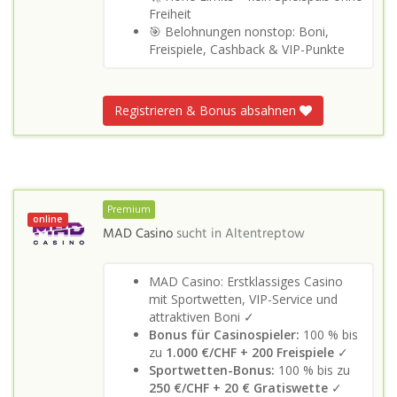
Freiheit
🎯 Belohnungen nonstop: Boni,
Freispiele, Cashback & VIP-Punkte
Registrieren & Bonus absahnen
Premium
online
MAD Casino
sucht in
Altentreptow
MAD Casino: Erstklassiges Casino
mit Sportwetten, VIP-Service und
attraktiven Boni ✓
Bonus für Casinospieler:
100 % bis
zu
1.000 €/CHF + 200 Freispiele
✓
Sportwetten-Bonus:
100 % bis zu
250 €/CHF + 20 € Gratiswette
✓