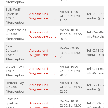
Altentreptow
Bally Wulff
Mo-Sa: 11:00-
Spielo in
Adresse und
Tel: 040-678901
24:00, So: 12:00-
17087
Wegbeschreibung
kontakt@bally
21:00
Altentreptow
Spielparadies
Mo-Sa: 10:00-
Adresse und
Tel: 069-789012
in 17087
22:00, So: 12:00-
Wegbeschreibung
info@spielpar
Altentreptow
20:00
Casino
Mo-Sa: 09:00-
Deluxe in
Adresse und
Tel: 0211-89012
23:00, So: 12:00-
17087
Wegbeschreibung
kontakt@casi
21:00
Altentreptow
Crown Play in
Mo-Sa: 10:00-
Adresse und
Tel: 0711-01234
17087
22:00, So: 12:00-
Wegbeschreibung
info@crownpl
Altentreptow
20:00
Fortuna Play
Mo-Sa: 11:00-
Adresse und
Tel: 0221-23456
in 17087
24:00, So: 13:00-
Wegbeschreibung
kontakt@fortu
Altentreptow
22:00
Palasino
Mo-Sa: 10:00-
Spielo in
Adresse und
Tel: 030-345678
22:00, So: 12:00-
17087
Wegbeschreibung
info@palasino