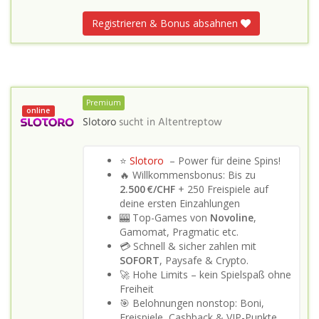
Registrieren & Bonus absahnen
Premium
online
Slotoro
sucht in
Altentreptow
⭐
Slotoro
– Power für deine Spins!
🔥 Willkommensbonus: Bis zu
2.500 €/CHF
+ 250 Freispiele auf
deine ersten Einzahlungen
🎰 Top-Games von
Novoline
,
Gamomat, Pragmatic etc.
💳 Schnell & sicher zahlen mit
SOFORT
, Paysafe & Crypto.
🚀 Hohe Limits – kein Spielspaß ohne
Freiheit
🎯 Belohnungen nonstop: Boni,
Freispiele, Cashback & VIP-Punkte