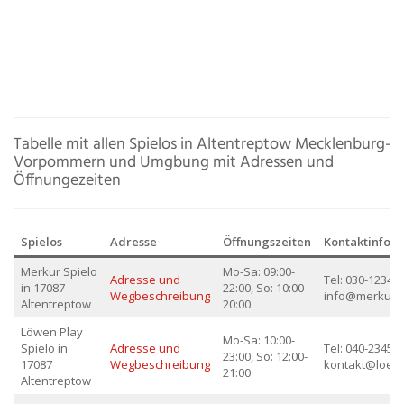
Tabelle mit allen Spielos in Altentreptow Mecklenburg-
Vorpommern und Umgbung mit Adressen und
Öffnungezeiten
Spielos
Adresse
Öffnungszeiten
Kontaktinfor
Merkur Spielo
Mo-Sa: 09:00-
Adresse und
Tel: 030-123456
in 17087
22:00, So: 10:00-
Wegbeschreibung
info@merkur.
Altentreptow
20:00
Löwen Play
Mo-Sa: 10:00-
Spielo in
Adresse und
Tel: 040-234567
23:00, So: 12:00-
17087
Wegbeschreibung
kontakt@loew
21:00
Altentreptow