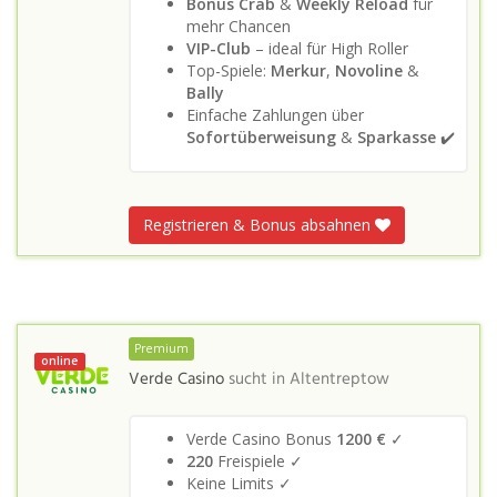
Bonus Crab
&
Weekly Reload
für
mehr Chancen
VIP-Club
– ideal für High Roller
Top-Spiele:
Merkur
,
Novoline
&
Bally
Einfache Zahlungen über
Sofortüberweisung
&
Sparkasse
✔️
Registrieren & Bonus absahnen
Premium
online
Verde Casino
sucht in
Altentreptow
Verde Casino Bonus
1200 €
✓
220
Freispiele ✓
Keine Limits ✓