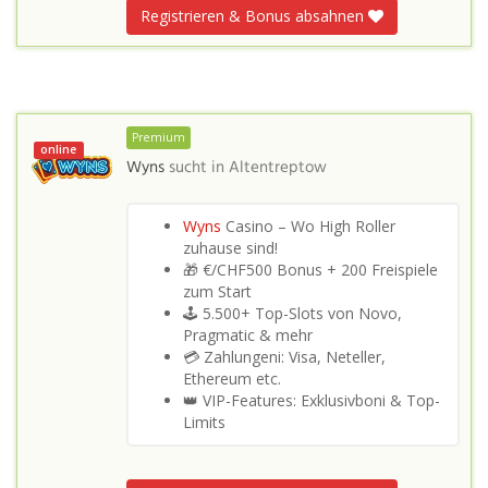
Registrieren & Bonus absahnen
Premium
online
Wyns
sucht in
Altentreptow
Wyns
Casino – Wo High Roller
zuhause sind!
🎁 €/CHF500 Bonus + 200 Freispiele
zum Start
🕹️ 5.500+ Top-Slots von Novo,
Pragmatic & mehr
💳 Zahlungeni: Visa, Neteller,
Ethereum etc.
👑 VIP-Features: Exklusivboni & Top-
Limits