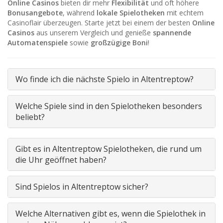
Online Casinos
bieten dir mehr
Flexibilität
und oft höhere
Bonusangebote
, während
lokale Spielotheken
mit echtem
Casinoflair überzeugen. Starte jetzt bei einem der besten
Online
Casinos
aus unserem Vergleich und genieße
spannende
Automatenspiele
sowie
großzügige Boni
!
Wo finde ich die nächste Spielo in Altentreptow?
Welche Spiele sind in den Spielotheken besonders
beliebt?
Gibt es in Altentreptow Spielotheken, die rund um
die Uhr geöffnet haben?
Sind Spielos in Altentreptow sicher?
Welche Alternativen gibt es, wenn die Spielothek in