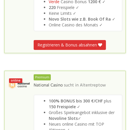
Verde
Casino Bonus
1200 €
✓
220
Freispiele ✓
Keine Limits ✓
Novo Slots wie z.B. Book Of Ra
✓
Online Casino des Monats ✓
Registrieren & Bonus absahnen
Premium
online
National Casino
sucht in
Altentreptow
100% BONUS bis 300 €/CHF
plus
150 Freispiele
✓
Großes Spieleangebot inklusive der
Novoline Slots
✓
Neues online Casino mit TOP
Aktionen ✓