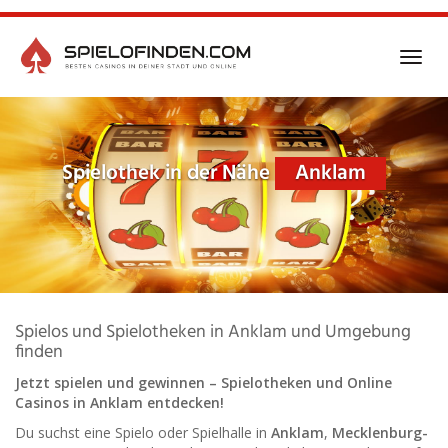
Skip
to
main
Toggl
content
navig
Spielothek in der Nähe
Anklam
Spielos und Spielotheken in Anklam und Umgebung
finden
Jetzt spielen und gewinnen – Spielotheken und Online
Casinos in Anklam entdecken!
Du suchst eine Spielo oder Spielhalle in
Anklam
,
Mecklenburg-