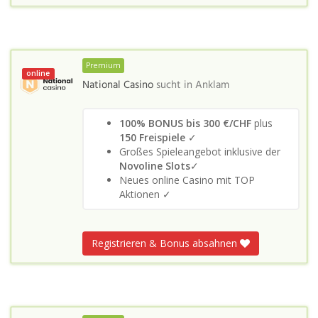
Premium
online
National Casino
sucht in
Anklam
100% BONUS bis 300 €/CHF
plus
150 Freispiele
✓
Großes Spieleangebot inklusive der
Novoline Slots
✓
Neues online Casino mit TOP
Aktionen ✓
Registrieren & Bonus absahnen