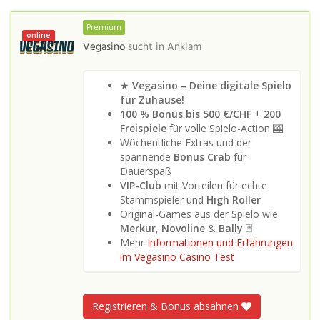
Premium
online
Vegasino
sucht in
Anklam
★
Vegasino – Deine digitale Spielo
für Zuhause!
100 % Bonus bis 500 €/CHF
+
200
Freispiele
für volle Spielo-Action 🎰
Wöchentliche Extras und der
spannende
Bonus Crab
für
Dauerspaß
VIP-Club
mit Vorteilen für echte
Stammspieler und
High Roller
Original-Games aus der Spielo wie
Merkur
,
Novoline
&
Bally
🃏
Mehr
Informationen und Erfahrungen
im Vegasino Casino Test
Registrieren & Bonus absahnen