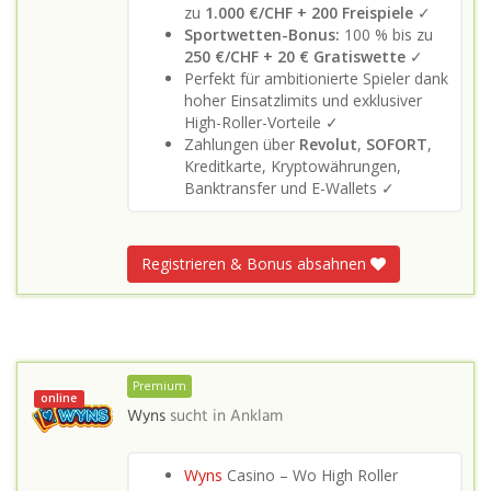
zu
1.000 €/CHF + 200 Freispiele
✓
Sportwetten-Bonus:
100 % bis zu
250 €/CHF + 20 € Gratiswette
✓
Perfekt für ambitionierte Spieler dank
hoher Einsatzlimits und exklusiver
High-Roller-Vorteile ✓
Zahlungen über
Revolut
,
SOFORT
,
Kreditkarte, Kryptowährungen,
Banktransfer und E-Wallets ✓
Registrieren & Bonus absahnen
Premium
online
Wyns
sucht in
Anklam
Wyns
Casino – Wo High Roller