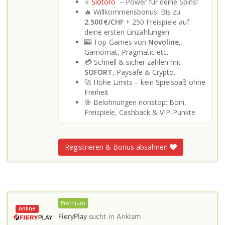
⭐
Slotoro
– Power für deine Spins!
🔥 Willkommensbonus: Bis zu
2.500 €/CHF
+ 250 Freispiele auf
deine ersten Einzahlungen
🎰 Top-Games von
Novoline
,
Gamomat, Pragmatic etc.
💳 Schnell & sicher zahlen mit
SOFORT
, Paysafe & Crypto.
🚀 Hohe Limits – kein Spielspaß ohne
Freiheit
🎯 Belohnungen nonstop: Boni,
Freispiele, Cashback & VIP-Punkte
Registrieren & Bonus absahnen
Premium
online
FieryPlay
sucht in
Anklam