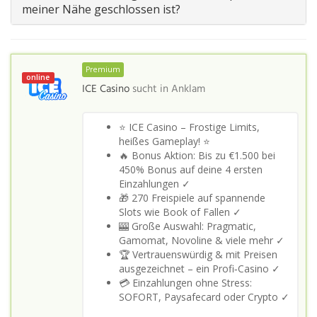
meiner Nähe geschlossen ist?
Premium
online
ICE Casino
sucht in
Anklam
⭐ ICE Casino – Frostige Limits,
heißes Gameplay! ⭐
🔥 Bonus Aktion: Bis zu €1.500 bei
450% Bonus auf deine 4 ersten
Einzahlungen ✓
🎁 270 Freispiele auf spannende
Slots wie Book of Fallen ✓
🎰 Große Auswahl: Pragmatic,
Gamomat, Novoline & viele mehr ✓
🏆 Vertrauenswürdig & mit Preisen
ausgezeichnet – ein Profi‑Casino ✓
💳 Einzahlungen ohne Stress:
SOFORT, Paysafecard oder Crypto ✓