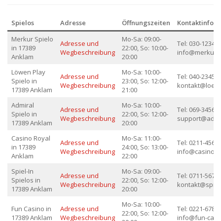
Spielos
Adresse
Öffnungszeiten
Kontaktinfor
Merkur Spielo
Mo-Sa: 09:00-
Adresse und
Tel: 030-123456
in 17389
22:00, So: 10:00-
Wegbeschreibung
info@merkur.
Anklam
20:00
Löwen Play
Mo-Sa: 10:00-
Adresse und
Tel: 040-234567
Spielo in
23:00, So: 12:00-
Wegbeschreibung
kontakt@loew
17389 Anklam
21:00
Admiral
Mo-Sa: 10:00-
Adresse und
Tel: 069-345678
Spielo in
22:00, So: 12:00-
Wegbeschreibung
support@admi
17389 Anklam
20:00
Casino Royal
Mo-Sa: 11:00-
Adresse und
Tel: 0211-45678
in 17389
24:00, So: 13:00-
Wegbeschreibung
info@casino-r
Anklam
22:00
Spiel-In
Mo-Sa: 09:00-
Adresse und
Tel: 0711-56789
Spielos in
22:00, So: 12:00-
Wegbeschreibung
kontakt@spiel-
17389 Anklam
20:00
Mo-Sa: 10:00-
Fun Casino in
Adresse und
Tel: 0221-67890
22:00, So: 12:00-
17389 Anklam
Wegbeschreibung
info@fun-casi