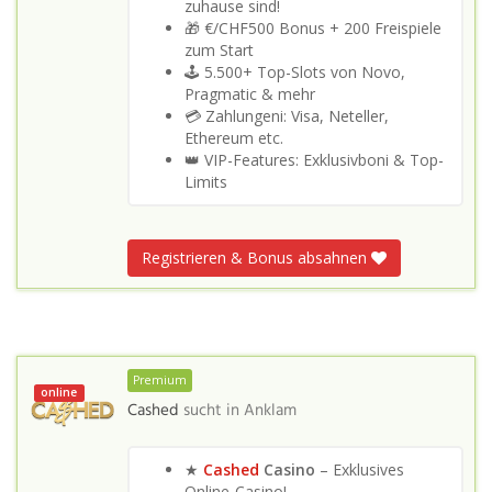
zuhause sind!
🎁 €/CHF500 Bonus + 200 Freispiele
zum Start
🕹️ 5.500+ Top-Slots von Novo,
Pragmatic & mehr
💳 Zahlungeni: Visa, Neteller,
Ethereum etc.
👑 VIP-Features: Exklusivboni & Top-
Limits
Registrieren & Bonus absahnen
Premium
online
Cashed
sucht in
Anklam
★
Cashed
Casino
– Exklusives
Online-Casino!