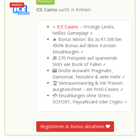
Premium
online
ICE Casino
sucht in
Anklam
⭐
ICE Casino
– Frostige Limits,
heißes Gameplay! ⭐
🔥 Bonus Aktion: Bis zu €1.500 bei
450% Bonus auf deine 4 ersten
Einzahlungen ✓
🎁 270 Freispiele auf spannende
Slots wie Book of Fallen ✓
🎰 Große Auswahl: Pragmatic,
Gamomat, Novoline & viele mehr ✓
🏆 Vertrauenswürdig & mit Preisen
ausgezeichnet – ein Profi‑Casino ✓
💳 Einzahlungen ohne Stress:
SOFORT, Paysafecard oder Crypto ✓
Registrieren & Bonus absahnen