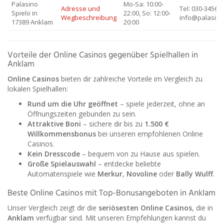
Palasino
Mo-Sa: 10:00-
Adresse und
Tel: 030-345678
Spielo in
22:00, So: 12:00-
Wegbeschreibung
info@palasino
17389 Anklam
20:00
Vorteile der Online Casinos gegenüber Spielhallen in
Anklam
Online Casinos
bieten dir zahlreiche Vorteile im Vergleich zu
lokalen Spielhallen:
Rund um die Uhr geöffnet
– spiele jederzeit, ohne an
Öffnungszeiten gebunden zu sein.
Attraktive Boni
– sichere dir bis zu
1.500 €
Willkommensbonus
bei unseren empfohlenen Online
Casinos.
Kein Dresscode
– bequem von zu Hause aus spielen.
Große Spielauswahl
– entdecke beliebte
Automatenspiele wie
Merkur
,
Novoline
oder
Bally Wulff
.
Beste Online Casinos mit Top-Bonusangeboten in Anklam
Unser Vergleich zeigt dir die
seriösesten Online Casinos
, die in
Anklam
verfügbar sind. Mit unseren Empfehlungen kannst du