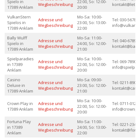
Spielo in
22:00, So: 12:00-
Wegbeschreibung
kontakt@letsp
17389 Anklam
20:00
VulkanStern
Mo-Sa: 10:00-
Adresse und
Tel: 030-567890
Spielos in
23:00, So: 13:00-
Wegbeschreibung
info@vulkanst
17389 Anklam
22:00
Bally Wulff
Mo-Sa: 11:00-
Adresse und
Tel: 040-678901
Spielo in
24:00, So: 12:00-
Wegbeschreibung
kontakt@bally
17389 Anklam
21:00
Spielparadies
Mo-Sa: 10:00-
Adresse und
Tel: 069-789012
in 17389
22:00, So: 12:00-
Wegbeschreibung
info@spielpar
Anklam
20:00
Casino
Mo-Sa: 09:00-
Adresse und
Tel: 0211-89012
Deluxe in
23:00, So: 12:00-
Wegbeschreibung
kontakt@casi
17389 Anklam
21:00
Mo-Sa: 10:00-
Crown Play in
Adresse und
Tel: 0711-01234
22:00, So: 12:00-
17389 Anklam
Wegbeschreibung
info@crownpl
20:00
Fortuna Play
Mo-Sa: 11:00-
Adresse und
Tel: 0221-23456
in 17389
24:00, So: 13:00-
Wegbeschreibung
kontakt@fortu
Anklam
22:00