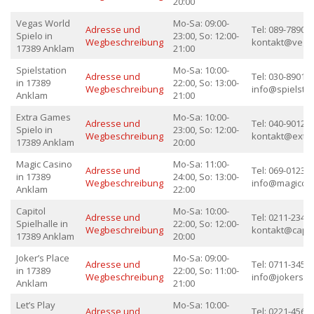
20:00
Vegas World
Mo-Sa: 09:00-
Adresse und
Tel: 089-789012
Spielo in
23:00, So: 12:00-
Wegbeschreibung
kontakt@vega
17389 Anklam
21:00
Spielstation
Mo-Sa: 10:00-
Adresse und
Tel: 030-890123
in 17389
22:00, So: 13:00-
Wegbeschreibung
info@spielstat
Anklam
21:00
Extra Games
Mo-Sa: 10:00-
Adresse und
Tel: 040-901234
Spielo in
23:00, So: 12:00-
Wegbeschreibung
kontakt@extr
17389 Anklam
20:00
Magic Casino
Mo-Sa: 11:00-
Adresse und
Tel: 069-012345
in 17389
24:00, So: 13:00-
Wegbeschreibung
info@magiccas
Anklam
22:00
Capitol
Mo-Sa: 10:00-
Adresse und
Tel: 0211-23456
Spielhalle in
22:00, So: 12:00-
Wegbeschreibung
kontakt@capit
17389 Anklam
20:00
Joker’s Place
Mo-Sa: 09:00-
Adresse und
Tel: 0711-34567
in 17389
22:00, So: 11:00-
Wegbeschreibung
info@jokerspl
Anklam
21:00
Let’s Play
Mo-Sa: 10:00-
Adresse und
Tel: 0221-45678