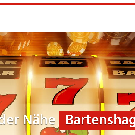
 der Nähe
Bartenshag