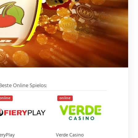
Beste Online Spielos:
online
online
eryPlay
Verde Casino