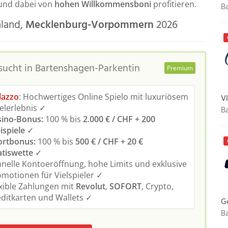
und dabei von
hohen Willkommensboni
profitieren.
B
hland,
Mecklenburg-Vorpommern
2026
sucht in
Bartenshagen-Parkentin
Premium
lazzo
: Hochwertiges Online Spielo mit luxuriösem
V
elerlebnis ✓
B
sino-Bonus:
100 % bis
2.000 € / CHF + 200
ispiele
✓
ortbonus:
100 % bis
500 € / CHF + 20 €
atiswette
✓
nelle Kontoeröffnung, hohe Limits und exklusive
motionen für Vielspieler ✓
xible Zahlungen mit
Revolut
,
SOFORT
, Crypto,
ditkarten und Wallets ✓
G
B