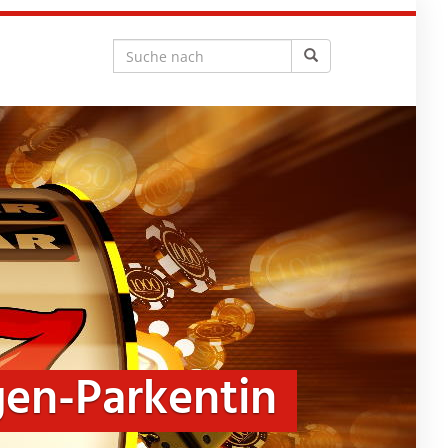
en-Parkentin