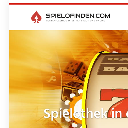
Skip
to
main
content
Spielothek in