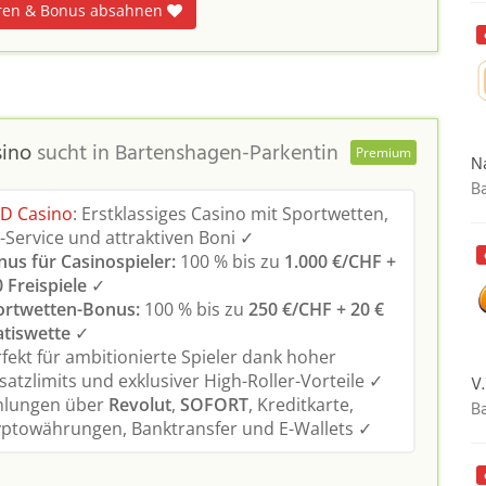
eren & Bonus absahnen
ino
sucht in
Bartenshagen-Parkentin
Premium
N
B
D Casino
: Erstklassiges Casino mit Sportwetten,
-Service und attraktiven Boni ✓
us für Casinospieler:
100 % bis zu
1.000 €/CHF +
 Freispiele
✓
ortwetten-Bonus:
100 % bis zu
250 €/CHF + 20 €
atiswette
✓
fekt für ambitionierte Spieler dank hoher
satzlimits und exklusiver High-Roller-Vorteile ✓
V
hlungen über
Revolut
,
SOFORT
, Kreditkarte,
B
yptowährungen, Banktransfer und E-Wallets ✓