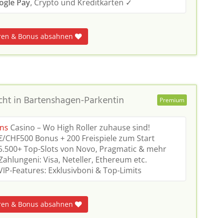
ogle Pay
, Crypto und Kreditkarten ✓
eren & Bonus absahnen
cht in
Bartenshagen-Parkentin
Premium
ns
Casino – Wo High Roller zuhause sind!
€/CHF500 Bonus + 200 Freispiele zum Start
 5.500+ Top-Slots von Novo, Pragmatic & mehr
Zahlungeni: Visa, Neteller, Ethereum etc.
VIP-Features: Exklusivboni & Top-Limits
eren & Bonus absahnen