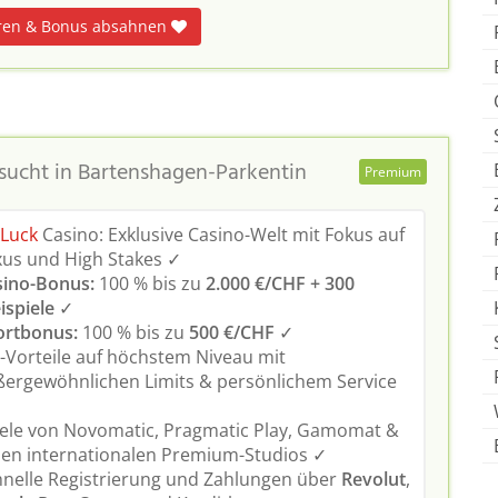
eren & Bonus absahnen
sucht in
Bartenshagen-Parkentin
Premium
PLuck
Casino: Exklusive Casino-Welt mit Fokus auf
xus und High Stakes ✓
sino-Bonus:
100 % bis zu
2.000 €/CHF + 300
ispiele
✓
ortbonus:
100 % bis zu
500 €/CHF
✓
-Vorteile auf höchstem Niveau mit
ßergewöhnlichen Limits & persönlichem Service
iele von Novomatic, Pragmatic Play, Gamomat &
len internationalen Premium-Studios ✓
hnelle Registrierung und Zahlungen über
Revolut
,