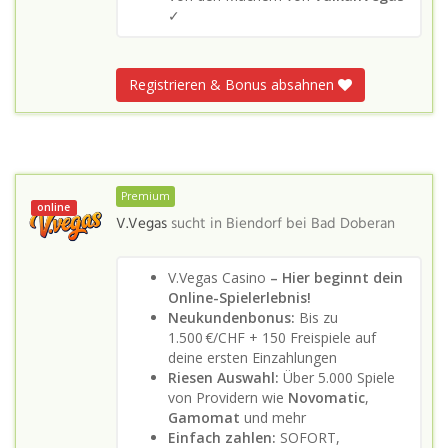
✓
Registrieren & Bonus absahnen
Premium
online
V.Vegas
sucht in
Biendorf bei Bad Doberan
V.Vegas Casino
– Hier beginnt dein
Online-Spielerlebnis!
Neukundenbonus:
Bis zu
1.500 €/CHF + 150 Freispiele auf
deine ersten Einzahlungen
Riesen Auswahl:
Über 5.000 Spiele
von Providern wie
Novomatic
,
Gamomat
und mehr
Einfach zahlen:
SOFORT,