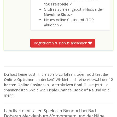
150 Freispiele
✓
Großes Spieleangebot inklusive der
Novoline Slots
✓
Neues online Casino mit TOP
Aktionen ✓
Registrieren & Bonus absahnen
Du hast keine Lust, in die Spielo zu fahren, oder möchtest die
Online-Optionen
entdecken? Wir bieten dir eine Auswahl der
12
besten Online Casinos
mit
attraktiven Boni
. Teste jetzt die
spannendsten Spiele wie
Triple Chance
,
Book of Ra
und viele
mehr.
Landkarte mit allen Spielos in Biendorf bei Bad
Doberan Mecklenburg-Vorpommern und der Nähe