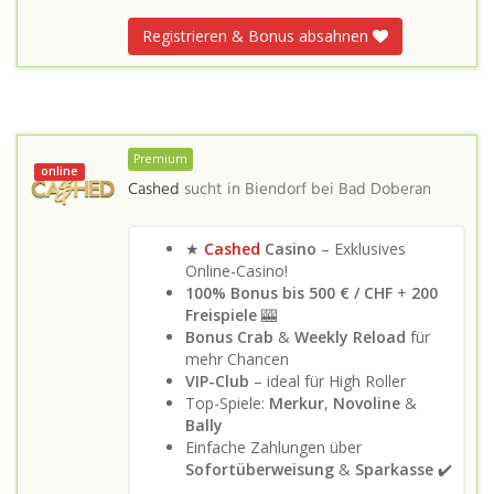
Registrieren & Bonus absahnen
Premium
online
Cashed
sucht in
Biendorf bei Bad Doberan
★
Cashed
Casino
– Exklusives
Online-Casino!
100% Bonus bis 500 €
/ CHF
+
200
Freispiele
🎰
Bonus Crab
&
Weekly Reload
für
mehr Chancen
VIP-Club
– ideal für High Roller
Top-Spiele:
Merkur
,
Novoline
&
Bally
Einfache Zahlungen über
Sofortüberweisung
&
Sparkasse
✔️