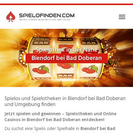
Skip
to
main
Toggl
content
navig
Spielothek in der Nähe
Biendorf bei Bad Doberan
Spielos und Spielotheken in Biendorf bei Bad Doberan
und Umgebung finden
Jetzt spielen und gewinnen – Spielotheken und Online
Casinos in Biendorf bei Bad Doberan entdecken!
Du suchst eine Spielo oder Spielhalle in
Biendorf bei Bad