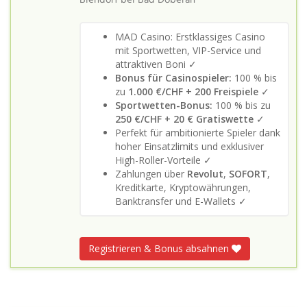
Biendorf bei Bad Doberan
MAD Casino: Erstklassiges Casino
mit Sportwetten, VIP-Service und
attraktiven Boni ✓
Bonus für Casinospieler:
100 % bis
zu
1.000 €/CHF + 200 Freispiele
✓
Sportwetten-Bonus:
100 % bis zu
250 €/CHF + 20 € Gratiswette
✓
Perfekt für ambitionierte Spieler dank
hoher Einsatzlimits und exklusiver
High-Roller-Vorteile ✓
Zahlungen über
Revolut
,
SOFORT
,
Kreditkarte, Kryptowährungen,
Banktransfer und E-Wallets ✓
Registrieren & Bonus absahnen