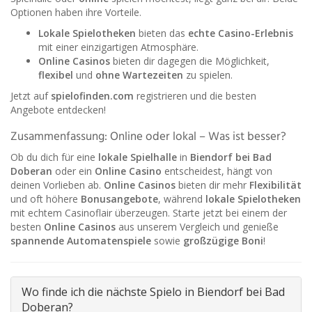
Optionen haben ihre Vorteile.
Lokale Spielotheken
bieten das
echte Casino-Erlebnis
mit einer einzigartigen Atmosphäre.
Online Casinos
bieten dir dagegen die Möglichkeit,
flexibel
und
ohne Wartezeiten
zu spielen.
Jetzt auf
spielofinden.com
registrieren und die besten
Angebote entdecken!
Zusammenfassung: Online oder lokal – Was ist besser?
Ob du dich für eine
lokale Spielhalle
in
Biendorf bei Bad
Doberan
oder ein
Online Casino
entscheidest, hängt von
deinen Vorlieben ab.
Online Casinos
bieten dir mehr
Flexibilität
und oft höhere
Bonusangebote
, während
lokale Spielotheken
mit echtem Casinoflair überzeugen. Starte jetzt bei einem der
besten
Online Casinos
aus unserem Vergleich und genieße
spannende Automatenspiele
sowie
großzügige Boni
!
Wo finde ich die nächste Spielo in Biendorf bei Bad
Doberan?