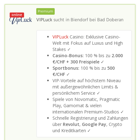
Premium
online
VIPLuck
sucht in
Biendorf bei Bad Doberan
VIPLuck
Casino: Exklusive Casino-
Welt mit Fokus auf Luxus und High
Stakes ✓
Casino-Bonus:
100 % bis zu
2.000
€/CHF + 300 Freispiele
✓
Sportbonus:
100 % bis zu
500
€/CHF
✓
VIP-Vorteile auf höchstem Niveau
mit außergewöhnlichen Limits &
persönlichem Service ✓
Spiele von Novomatic, Pragmatic
Play, Gamomat & vielen
internationalen Premium-Studios ✓
Schnelle Registrierung und Zahlungen
über
Revolut
,
Google Pay
, Crypto
und Kreditkarten ✓