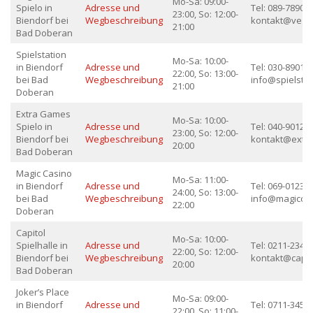
Mo-Sa: 09:00-
Spielo in
Adresse und
Tel: 089-789012
23:00, So: 12:00-
Biendorf bei
Wegbeschreibung
kontakt@vega
21:00
Bad Doberan
Spielstation
Mo-Sa: 10:00-
in Biendorf
Adresse und
Tel: 030-890123
22:00, So: 13:00-
bei Bad
Wegbeschreibung
info@spielstat
21:00
Doberan
Extra Games
Mo-Sa: 10:00-
Spielo in
Adresse und
Tel: 040-901234
23:00, So: 12:00-
Biendorf bei
Wegbeschreibung
kontakt@extr
20:00
Bad Doberan
Magic Casino
Mo-Sa: 11:00-
in Biendorf
Adresse und
Tel: 069-012345
24:00, So: 13:00-
bei Bad
Wegbeschreibung
info@magiccas
22:00
Doberan
Capitol
Mo-Sa: 10:00-
Spielhalle in
Adresse und
Tel: 0211-23456
22:00, So: 12:00-
Biendorf bei
Wegbeschreibung
kontakt@capit
20:00
Bad Doberan
Joker’s Place
Mo-Sa: 09:00-
in Biendorf
Adresse und
Tel: 0711-34567
22:00, So: 11:00-