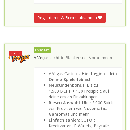
Registrieren & Bonus absahnen
Premium
online
V.Vegas
sucht in
Blankensee, Vorpommern
V.Vegas Casino
– Hier beginnt dein
Online-Spielerlebnis!
Neukundenbonus:
Bis zu
1.500 €/CHF + 150 Freispiele auf
deine ersten Einzahlungen
Riesen Auswahl:
Über 5.000 Spiele
von Providern wie
Novomatic
,
Gamomat
und mehr
Einfach zahlen:
SOFORT,
Kreditkarten, E-Wallets, Paysafe,