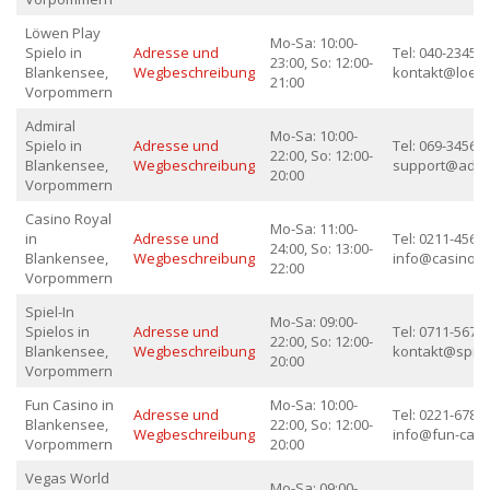
Löwen Play
Mo-Sa: 10:00-
Spielo in
Adresse und
Tel: 040-234567
23:00, So: 12:00-
Blankensee,
Wegbeschreibung
kontakt@loew
21:00
Vorpommern
Admiral
Mo-Sa: 10:00-
Spielo in
Adresse und
Tel: 069-345678
22:00, So: 12:00-
Blankensee,
Wegbeschreibung
support@admi
20:00
Vorpommern
Casino Royal
Mo-Sa: 11:00-
in
Adresse und
Tel: 0211-45678
24:00, So: 13:00-
Blankensee,
Wegbeschreibung
info@casino-r
22:00
Vorpommern
Spiel-In
Mo-Sa: 09:00-
Spielos in
Adresse und
Tel: 0711-56789
22:00, So: 12:00-
Blankensee,
Wegbeschreibung
kontakt@spiel-
20:00
Vorpommern
Fun Casino in
Mo-Sa: 10:00-
Adresse und
Tel: 0221-67890
Blankensee,
22:00, So: 12:00-
Wegbeschreibung
info@fun-casi
Vorpommern
20:00
Vegas World
Mo-Sa: 09:00-