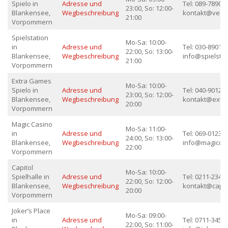
Spielo in
Adresse und
Tel: 089-789012
23:00, So: 12:00-
Blankensee,
Wegbeschreibung
kontakt@vega
21:00
Vorpommern
Spielstation
Mo-Sa: 10:00-
in
Adresse und
Tel: 030-890123
22:00, So: 13:00-
Blankensee,
Wegbeschreibung
info@spielstat
21:00
Vorpommern
Extra Games
Mo-Sa: 10:00-
Spielo in
Adresse und
Tel: 040-901234
23:00, So: 12:00-
Blankensee,
Wegbeschreibung
kontakt@extr
20:00
Vorpommern
Magic Casino
Mo-Sa: 11:00-
in
Adresse und
Tel: 069-012345
24:00, So: 13:00-
Blankensee,
Wegbeschreibung
info@magiccas
22:00
Vorpommern
Capitol
Mo-Sa: 10:00-
Spielhalle in
Adresse und
Tel: 0211-23456
22:00, So: 12:00-
Blankensee,
Wegbeschreibung
kontakt@capit
20:00
Vorpommern
Joker’s Place
Mo-Sa: 09:00-
in
Adresse und
Tel: 0711-34567
22:00, So: 11:00-