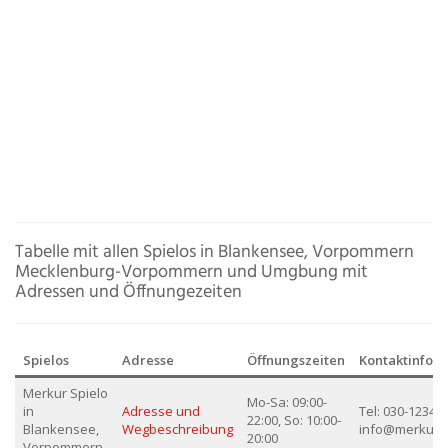
Tabelle mit allen Spielos in Blankensee, Vorpommern
Mecklenburg-Vorpommern und Umgbung mit
Adressen und Öffnungezeiten
Spielos
Adresse
Öffnungszeiten
Kontaktinfor
Merkur Spielo
Mo-Sa: 09:00-
in
Adresse und
Tel: 030-123456
22:00, So: 10:00-
Blankensee,
Wegbeschreibung
info@merkur.
20:00
Vorpommern