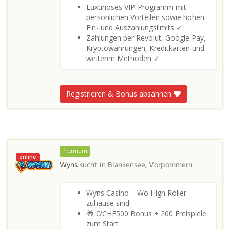
Luxuriöses VIP-Programm mit
persönlichen Vorteilen sowie hohen
Ein- und Auszahlungslimits ✓
Zahlungen per Revolut, Google Pay,
Kryptowährungen, Kreditkarten und
weiteren Methoden ✓
Registrieren & Bonus absahnen
Premium
online
Wyns
sucht in
Blankensee, Vorpommern
Wyns Casino – Wo High Roller
zuhause sind!
🎁 €/CHF500 Bonus + 200 Freispiele
zum Start