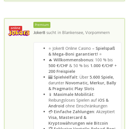
Premium
online
Joker8
sucht in
Blankensee, Vorpommern
⭐ Joker8 Online Casino
– Spielspaß
& Mega-Boni garantiert!
⭐
🔥
Willkommensbonus
: 100 % bis
500 €/CHF
& 50 % bis
1.000 €/CHF
+
200 Freispiele
🎰
Spielvielfalt
: Über
5.600 Spiele
,
darunter
Novomatic, Merkur, Bally
& Pragmatic Play Slots
📱
Maximale Mobilität
:
Reibungsloses Spielen auf
iOS &
Android
ohne Einschränkungen
💳
Einfache Zahlungen
: Akzeptiert
Visa, Mastercard &
Kryptowährungen wie Bitcoin
🏆
Exklusive Vorteile
:
Reload-Boni,