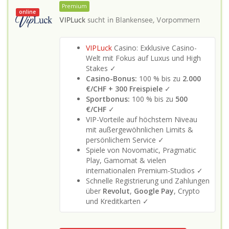
Premium
online
VIPLuck
sucht in
Blankensee, Vorpommern
VIPLuck
Casino: Exklusive Casino-
Welt mit Fokus auf Luxus und High
Stakes ✓
Casino-Bonus:
100 % bis zu
2.000
€/CHF + 300 Freispiele
✓
Sportbonus:
100 % bis zu
500
€/CHF
✓
VIP-Vorteile auf höchstem Niveau
mit außergewöhnlichen Limits &
persönlichem Service ✓
Spiele von Novomatic, Pragmatic
Play, Gamomat & vielen
internationalen Premium-Studios ✓
Schnelle Registrierung und Zahlungen
über
Revolut
,
Google Pay
, Crypto
und Kreditkarten ✓