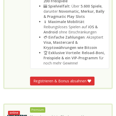
200 Freispiele
🎰
Spielvielfalt
: Über
5.600 Spiele
,
darunter
Novomatic, Merkur, Bally
& Pragmatic Play Slots
📱
Maximale Mobilität
:
Reibungsloses Spielen auf
iOS &
Android
ohne Einschränkungen
💳
Einfache Zahlungen
: Akzeptiert
Visa, Mastercard &
Kryptowährungen wie Bitcoin
🏆
Exklusive Vorteile
:
Reload-Boni,
Freispiele & ein VIP-Programm
für
noch mehr Gewinne!
Registrieren & Bonus absahnen
Premium
online