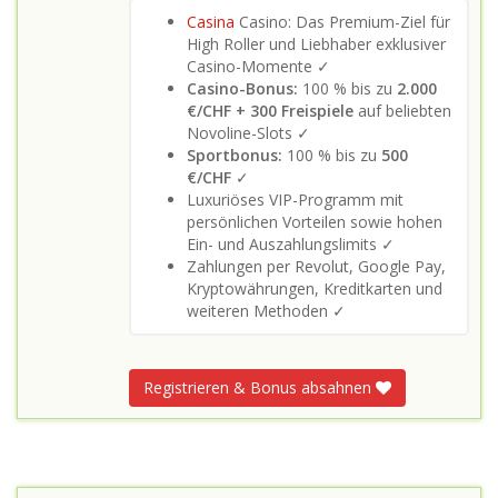
Casina
Casino: Das Premium-Ziel für
High Roller und Liebhaber exklusiver
Casino-Momente ✓
Casino-Bonus:
100 % bis zu
2.000
€/CHF + 300 Freispiele
auf beliebten
Novoline-Slots ✓
Sportbonus:
100 % bis zu
500
€/CHF
✓
Luxuriöses VIP-Programm mit
persönlichen Vorteilen sowie hohen
Ein- und Auszahlungslimits ✓
Zahlungen per Revolut, Google Pay,
Kryptowährungen, Kreditkarten und
weiteren Methoden ✓
Registrieren & Bonus absahnen