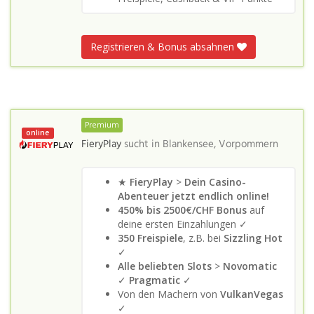
Registrieren & Bonus absahnen
Premium
online
FieryPlay
sucht in
Blankensee, Vorpommern
★
FieryPlay
>
Dein Casino-
Abenteuer jetzt endlich online!
450% bis 2500€/CHF Bonus
auf
deine ersten Einzahlungen ✓
350 Freispiele
, z.B. bei
Sizzling Hot
✓
Alle beliebten Slots
>
Novomatic
✓
Pragmatic
✓
Von den Machern von
VulkanVegas
✓