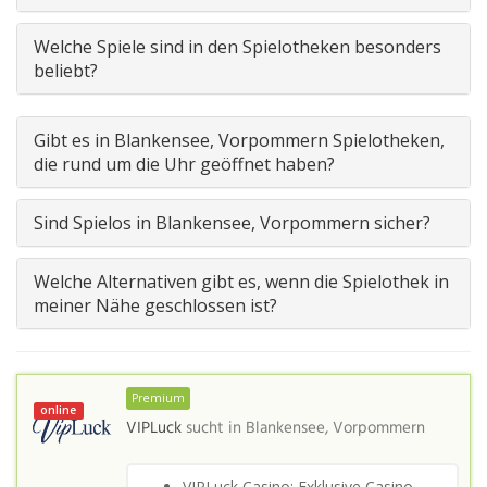
Welche Spiele sind in den Spielotheken besonders
beliebt?
Gibt es in Blankensee, Vorpommern Spielotheken,
die rund um die Uhr geöffnet haben?
Sind Spielos in Blankensee, Vorpommern sicher?
Welche Alternativen gibt es, wenn die Spielothek in
meiner Nähe geschlossen ist?
Premium
online
VIPLuck
sucht in
Blankensee, Vorpommern
VIPLuck Casino: Exklusive Casino-