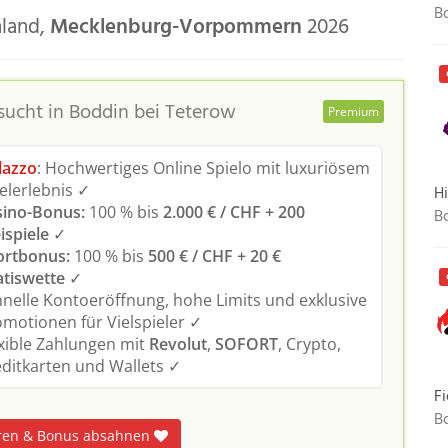
B
hland,
Mecklenburg-Vorpommern
2026
sucht in
Boddin bei Teterow
Premium
lazzo
: Hochwertiges Online Spielo mit luxuriösem
elerlebnis ✓
Hi
sino-Bonus:
100 % bis
2.000 € / CHF + 200
B
ispiele
✓
ortbonus:
100 % bis
500 € / CHF + 20 €
atiswette
✓
nelle Kontoeröffnung, hohe Limits und exklusive
motionen für Vielspieler ✓
xible Zahlungen mit
Revolut
,
SOFORT
, Crypto,
ditkarten und Wallets ✓
Fi
B
eren & Bonus absahnen