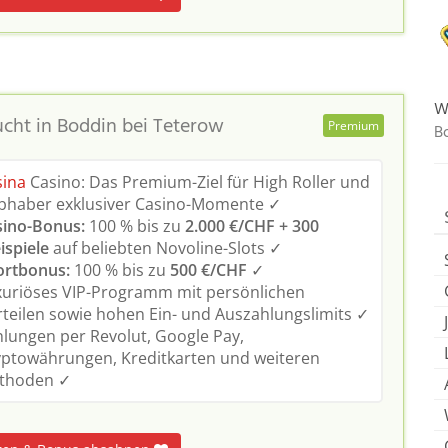
W
ucht in
Boddin bei Teterow
Premium
B
sina
Casino: Das Premium-Ziel für High Roller und
ebhaber exklusiver Casino-Momente ✓
sino-Bonus:
100 % bis zu
2.000 €/CHF + 300
ispiele
auf beliebten Novoline-Slots ✓
ortbonus:
100 % bis zu
500 €/CHF
✓
xuriöses VIP-Programm mit persönlichen
teilen sowie hohen Ein- und Auszahlungslimits ✓
lungen per Revolut, Google Pay,
yptowährungen, Kreditkarten und weiteren
thoden ✓