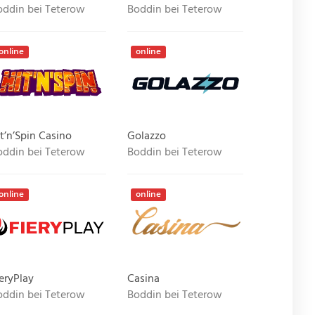
oddin bei Teterow
Boddin bei Teterow
online
online
t’n’Spin Casino
Golazzo
oddin bei Teterow
Boddin bei Teterow
online
online
eryPlay
Casina
oddin bei Teterow
Boddin bei Teterow