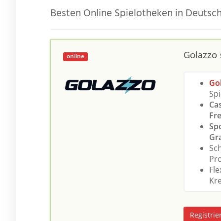
Besten Online Spielotheken in Deutsc
Golazzo
online
Go
Spi
Ca
Fre
Sp
Gr
Sch
Pro
Fle
Kre
Registri