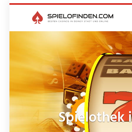
Skip
to
main
content
Spielothek 