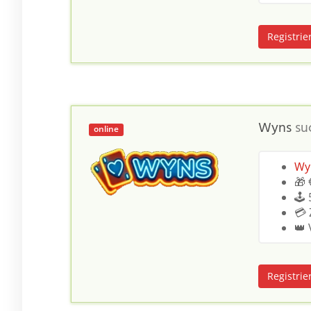
Registri
Wyns
su
online
Wy
🎁 
🕹️
💳 
👑 
Registri