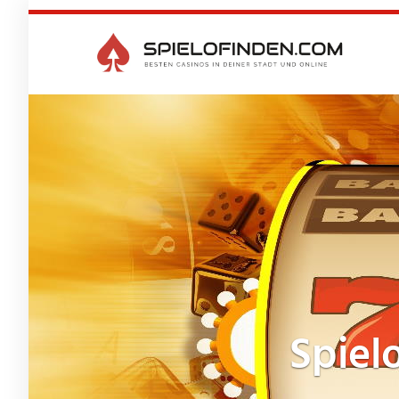
Skip
to
main
content
Spiel