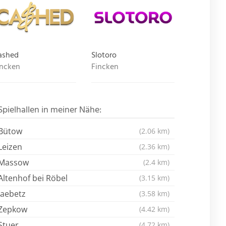
ashed
Slotoro
incken
Fincken
Spielhallen in meiner Nähe:
Bütow
(2.06 km)
Leizen
(2.36 km)
Massow
(2.4 km)
Altenhof bei Röbel
(3.15 km)
Jaebetz
(3.58 km)
Zepkow
(4.42 km)
Stuer
(4.72 km)