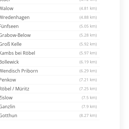
Walow
(4.81 km)
Wredenhagen
(4.88 km)
Fünfseen
(5.05 km)
Grabow-Below
(5.28 km)
Groß Kelle
(5.92 km)
Kambs bei Röbel
(5.97 km)
Bollewick
(6.19 km)
Wendisch Priborn
(6.29 km)
Penkow
(7.21 km)
Röbel / Müritz
(7.25 km)
Zislow
(7.5 km)
Ganzlin
(7.9 km)
Gotthun
(8.27 km)