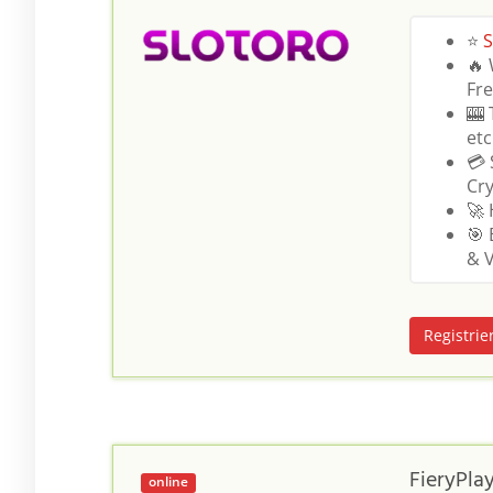
⭐
S
🔥
Fre
🎰
etc
💳 
Cry
🚀 
🎯 
& 
Registri
FieryPla
online