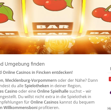
und Umgebung finden
d Online Casinos in Fincken entdecken!
en
,
Mecklenburg-Vorpommern
oder der Nähe? Dann
indest du alle
Spielotheken
in deiner Region,
les Casino
oder eine
Online Spielhalle
suchst – wir
tellt. Du willst nicht extra in die Spielothek in
mpfehlungen für
Online Casinos
kannst du bequem
n Willkommensboni
profitieren.
Hi