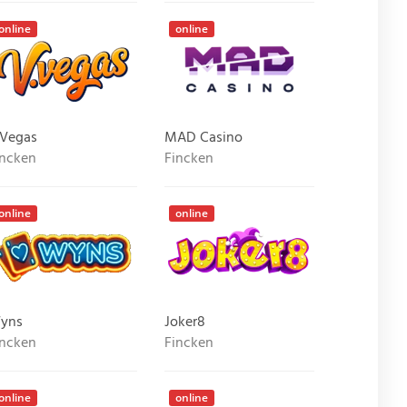
online
online
.Vegas
MAD Casino
incken
Fincken
online
online
yns
Joker8
incken
Fincken
online
online