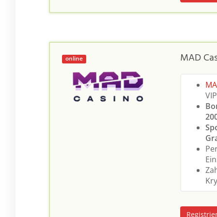
MAD Cas
online
MA
VIP
Bon
200
Sp
Gr
Per
Ein
Za
Kr
Registri