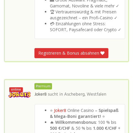
Gamomat, Novoline & viele mehr ✓
🏆 Vertrauenswürdig & mit Preisen
ausgezeichnet – ein Profi‑Casino ✓
💳 Einzahlungen ohne Stress:
SOFORT, Paysafecard oder Crypto ✓
Registrieren & Bonus absahnen
Premium
online
Joker8
sucht in
Ascheberg, Westfalen
⭐
Joker8
Online Casino
– Spielspaß
& Mega-Boni garantiert!
⭐
🔥
Willkommensbonus
: 100 % bis
500 €/CHF
& 50 % bis
1.000 €/CHF
+