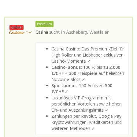
Premium
online
Casina
sucht in
Ascheberg, Westfalen
Casina Casino: Das Premium-Ziel für
High Roller und Liebhaber exklusiver
Casino-Momente ✓
Casino-Bonus:
100 % bis zu
2.000
€/CHF + 300 Freispiele
auf beliebten
Novoline-Slots ✓
Sportbonus:
100 % bis zu
500
€/CHF
✓
Luxuriöses VIP-Programm mit
persönlichen Vorteilen sowie hohen
Ein- und Auszahlungslimits ✓
Zahlungen per Revolut, Google Pay,
Kryptowährungen, Kreditkarten und
weiteren Methoden ✓