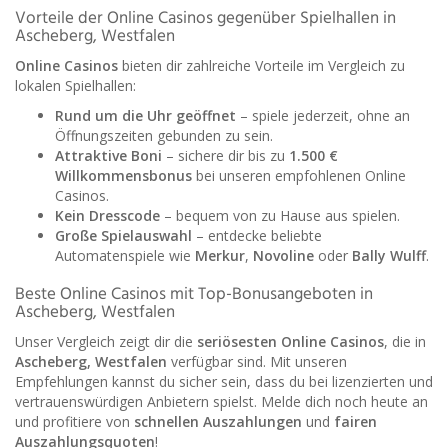
Vorteile der Online Casinos gegenüber Spielhallen in
Ascheberg, Westfalen
Online Casinos
bieten dir zahlreiche Vorteile im Vergleich zu
lokalen Spielhallen:
Rund um die Uhr geöffnet
– spiele jederzeit, ohne an
Öffnungszeiten gebunden zu sein.
Attraktive Boni
– sichere dir bis zu
1.500 €
Willkommensbonus
bei unseren empfohlenen Online
Casinos.
Kein Dresscode
– bequem von zu Hause aus spielen.
Große Spielauswahl
– entdecke beliebte
Automatenspiele wie
Merkur
,
Novoline
oder
Bally Wulff
.
Beste Online Casinos mit Top-Bonusangeboten in
Ascheberg, Westfalen
Unser Vergleich zeigt dir die
seriösesten Online Casinos
, die in
Ascheberg, Westfalen
verfügbar sind. Mit unseren
Empfehlungen kannst du sicher sein, dass du bei lizenzierten und
vertrauenswürdigen Anbietern spielst. Melde dich noch heute an
und profitiere von
schnellen Auszahlungen
und
fairen
Auszahlungsquoten
!