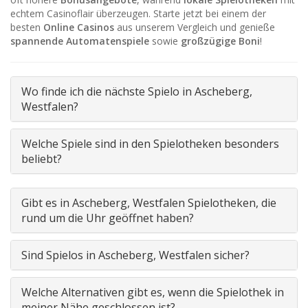
echtem Casinoflair überzeugen. Starte jetzt bei einem der
besten
Online Casinos
aus unserem Vergleich und genieße
spannende Automatenspiele
sowie
großzügige Boni
!
Wo finde ich die nächste Spielo in Ascheberg,
Westfalen?
Welche Spiele sind in den Spielotheken besonders
beliebt?
Gibt es in Ascheberg, Westfalen Spielotheken, die
rund um die Uhr geöffnet haben?
Sind Spielos in Ascheberg, Westfalen sicher?
Welche Alternativen gibt es, wenn die Spielothek in
meiner Nähe geschlossen ist?