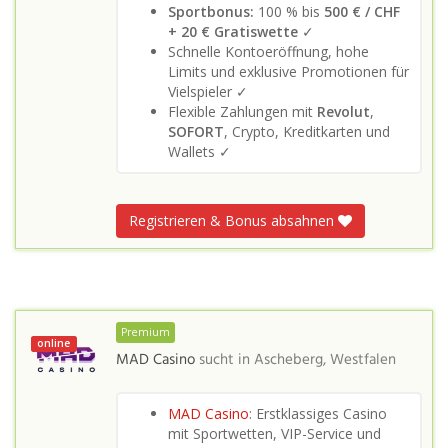
Sportbonus:
100 % bis
500 € / CHF
+ 20 € Gratiswette
✓
Schnelle Kontoeröffnung, hohe
Limits und exklusive Promotionen für
Vielspieler ✓
Flexible Zahlungen mit
Revolut
,
SOFORT
, Crypto, Kreditkarten und
Wallets ✓
Registrieren & Bonus absahnen
Premium
online
MAD Casino
sucht in
Ascheberg, Westfalen
MAD Casino
: Erstklassiges Casino
mit Sportwetten, VIP-Service und