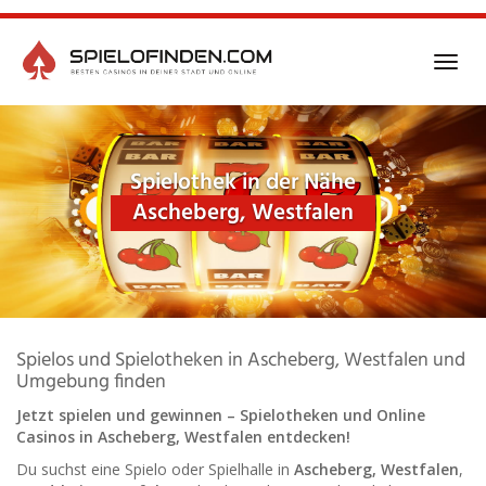
Skip
to
main
Toggl
content
navig
Spielothek in der Nähe
Ascheberg, Westfalen
Spielos und Spielotheken in Ascheberg, Westfalen und
Umgebung finden
Jetzt spielen und gewinnen – Spielotheken und Online
Casinos in Ascheberg, Westfalen entdecken!
Du suchst eine Spielo oder Spielhalle in
Ascheberg, Westfalen
,