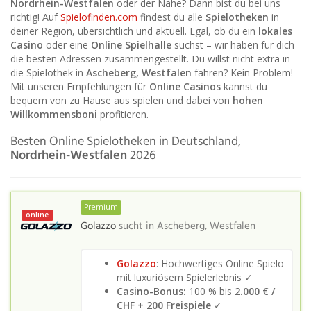
Nordrhein-Westfalen
oder der Nähe? Dann bist du bei uns
richtig! Auf
Spielofinden.com
findest du alle
Spielotheken
in
deiner Region, übersichtlich und aktuell. Egal, ob du ein
lokales
Casino
oder eine
Online Spielhalle
suchst – wir haben für dich
die besten Adressen zusammengestellt. Du willst nicht extra in
die Spielothek in
Ascheberg, Westfalen
fahren? Kein Problem!
Mit unseren Empfehlungen für
Online Casinos
kannst du
bequem von zu Hause aus spielen und dabei von
hohen
Willkommensboni
profitieren.
Besten Online Spielotheken in Deutschland,
Nordrhein-Westfalen
2026
Premium
online
Golazzo
sucht in
Ascheberg, Westfalen
Golazzo
: Hochwertiges Online Spielo
mit luxuriösem Spielerlebnis ✓
Casino-Bonus:
100 % bis
2.000 € /
CHF + 200 Freispiele
✓