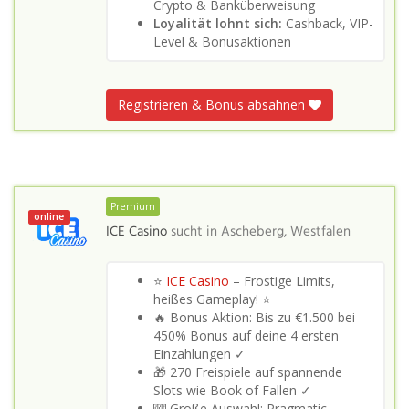
Crypto & Banküberweisung
Loyalität lohnt sich:
Cashback, VIP-
Level & Bonusaktionen
Registrieren & Bonus absahnen
Premium
online
ICE Casino
sucht in
Ascheberg, Westfalen
⭐
ICE Casino
– Frostige Limits,
heißes Gameplay! ⭐
🔥 Bonus Aktion: Bis zu €1.500 bei
450% Bonus auf deine 4 ersten
Einzahlungen ✓
🎁 270 Freispiele auf spannende
Slots wie Book of Fallen ✓
🎰 Große Auswahl: Pragmatic,