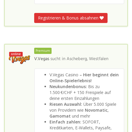
Registrieren & Bonus absahnen
Premium
online
V.Vegas
sucht in
Ascheberg, Westfalen
V.Vegas Casino
– Hier beginnt dein
Online-Spielerlebnis!
Neukundenbonus:
Bis zu
1.500 €/CHF + 150 Freispiele auf
deine ersten Einzahlungen
Riesen Auswahl:
Über 5.000 Spiele
von Providern wie
Novomatic
,
Gamomat
und mehr
Einfach zahlen:
SOFORT,
Kreditkarten, E-Wallets, Paysafe,