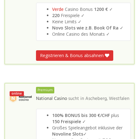
Verde
Casino Bonus
1200 €
✓
220
Freispiele ✓
Keine Limits ✓
Novo Slots wie z.B. Book Of Ra
✓
Online Casino des Monats ✓
Registrieren & Bonus absahnen
Premium
online
National Casino
sucht in
Ascheberg, Westfalen
100% BONUS bis 300 €/CHF
plus
150 Freispiele
✓
Großes Spieleangebot inklusive der
Novoline Slots
✓