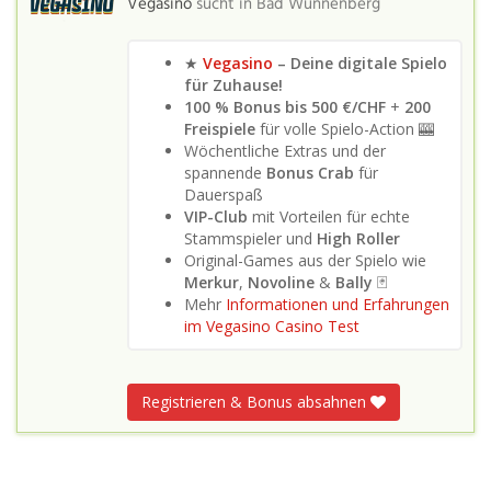
Vegasino
sucht in
Bad Wünnenberg
★
Vegasino
– Deine digitale Spielo
für Zuhause!
100 % Bonus bis 500 €/CHF
+
200
Freispiele
für volle Spielo-Action 🎰
Wöchentliche Extras und der
spannende
Bonus Crab
für
Dauerspaß
VIP-Club
mit Vorteilen für echte
Stammspieler und
High Roller
Original-Games aus der Spielo wie
Merkur
,
Novoline
&
Bally
🃏
Mehr
Informationen und Erfahrungen
im Vegasino Casino Test
Registrieren & Bonus absahnen