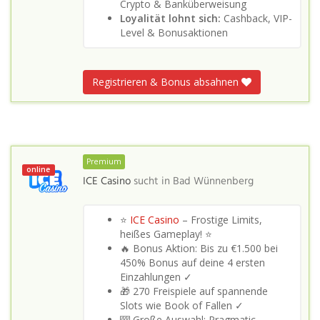
Crypto & Banküberweisung
Loyalität lohnt sich:
Cashback, VIP-
Level & Bonusaktionen
Registrieren & Bonus absahnen
Premium
online
ICE Casino
sucht in
Bad Wünnenberg
⭐
ICE Casino
– Frostige Limits,
heißes Gameplay! ⭐
🔥 Bonus Aktion: Bis zu €1.500 bei
450% Bonus auf deine 4 ersten
Einzahlungen ✓
🎁 270 Freispiele auf spannende
Slots wie Book of Fallen ✓
🎰 Große Auswahl: Pragmatic,