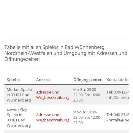
Tabelle mit allen Spielos in Bad Wünnenberg
Nordrhein-Westfalen und Umgbung mit Adressen und
Öffnungezeiten
Spielos
Adresse
Öffnungszeiten
Kontaktinfor
Merkur Spielo
Mo-Sa: 09:00-
Adresse und
Tel: 030-123456
in 33181 Bad
22:00, So: 10:00-
Wegbeschreibung
info@merkur.
Wünnenberg
20:00
Löwen Play
Mo-Sa: 10:00-
Spielo in
Adresse und
Tel: 040-234567
23:00, So: 12:00-
33181 Bad
Wegbeschreibung
kontakt@loew
21:00
Wünnenberg