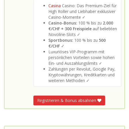
Casina
Casino: Das Premium-Ziel für
High Roller und Liebhaber exklusiver
Casino-Momente ✓
Casino-Bonus:
100 % bis zu
2.000
€/CHF + 300 Freispiele
auf beliebten
Novoline-Slots ✓
Sportbonus:
100 % bis zu
500
€/CHF
✓
Luxuriöses VIP-Programm mit
persönlichen Vorteilen sowie hohen
Ein- und Auszahlungslimits ✓
Zahlungen per Revolut, Google Pay,
Kryptowährungen, Kreditkarten und
weiteren Methoden ✓
Registrieren & Bonus absahnen