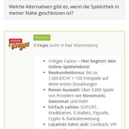
Welche Alternativen gibt es, wenn die Spielothek in
meiner Nähe geschlossen ist?
Premium
online
V.Vegas
sucht in
Bad Wünnenberg
V.Vegas Casino
– Hier beginnt dein
Online-Spielerlebnis!
Neukundenbonus:
Bis zu
1.500 €/CHF + 150 Freispiele auf
deine ersten Einzahlungen
Riesen Auswahl:
Über 5.000 Spiele
von Providern wie
Novomatic
,
Gamomat
und mehr
Einfach zahlen:
SOFORT,
Kreditkarten, E-Wallets, Paysafe,
Crypto & Banküberweisung
Loyalität lohnt sich:
Cashback, VIP-