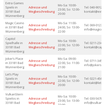
Extra Games
Mo-Sa: 10:00-
Spielo in
Adresse und
Tel: 040-901234
23:00, So: 12:00-
33181 Bad
Wegbeschreibung
kontakt@extr
20:00
Wünnenberg
Magic Casino
Mo-Sa: 11:00-
Adresse und
Tel: 069-012345
in 33181 Bad
24:00, So: 13:00-
Wegbeschreibung
info@magiccas
Wünnenberg
22:00
Capitol
Mo-Sa: 10:00-
Spielhalle in
Adresse und
Tel: 0211-23456
22:00, So: 12:00-
33181 Bad
Wegbeschreibung
kontakt@capit
20:00
Wünnenberg
Joker’s Place
Mo-Sa: 09:00-
Adresse und
Tel: 0711-34567
in 33181 Bad
22:00, So: 11:00-
Wegbeschreibung
info@jokerspl
Wünnenberg
21:00
Let’s Play
Mo-Sa: 10:00-
Spielo in
Adresse und
Tel: 0221-45678
22:00, So: 12:00-
33181 Bad
Wegbeschreibung
kontakt@letsp
20:00
Wünnenberg
VulkanStern
Mo-Sa: 10:00-
Spielos in
Adresse und
Tel: 030-567890
23:00, So: 13:00-
33181 Bad
Wegbeschreibung
info@vulkanst
22:00