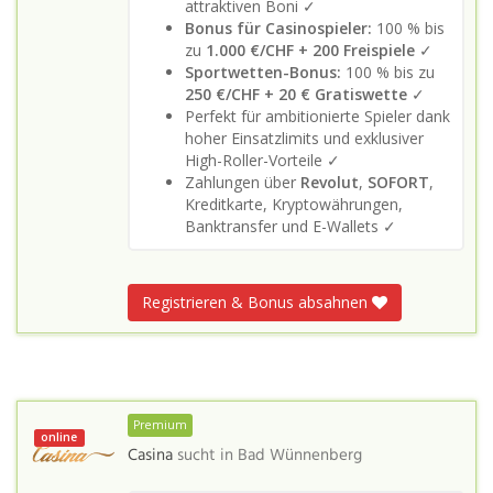
attraktiven Boni ✓
Bonus für Casinospieler:
100 % bis
zu
1.000 €/CHF + 200 Freispiele
✓
Sportwetten-Bonus:
100 % bis zu
250 €/CHF + 20 € Gratiswette
✓
Perfekt für ambitionierte Spieler dank
hoher Einsatzlimits und exklusiver
High-Roller-Vorteile ✓
Zahlungen über
Revolut
,
SOFORT
,
Kreditkarte, Kryptowährungen,
Banktransfer und E-Wallets ✓
Registrieren & Bonus absahnen
Premium
online
Casina
sucht in
Bad Wünnenberg