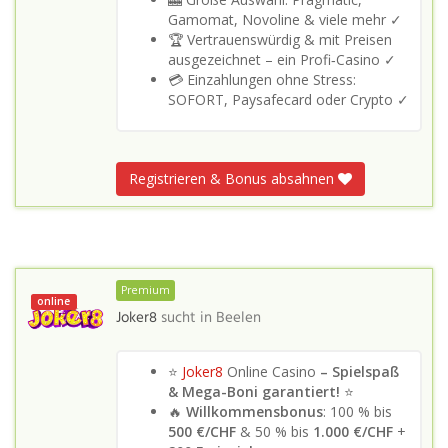
Gamomat, Novoline & viele mehr ✓
🏆 Vertrauenswürdig & mit Preisen
ausgezeichnet – ein Profi‑Casino ✓
💳 Einzahlungen ohne Stress:
SOFORT, Paysafecard oder Crypto ✓
Registrieren & Bonus absahnen
Premium
online
Joker8
sucht in
Beelen
⭐
Joker8
Online Casino
– Spielspaß
& Mega-Boni garantiert!
⭐
🔥
Willkommensbonus
: 100 % bis
500 €/CHF
& 50 % bis
1.000 €/CHF
+