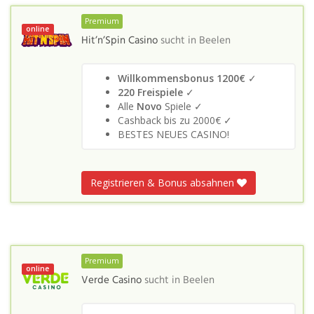
Premium
online
Hit’n’Spin Casino
sucht in
Beelen
Willkommensbonus 1200€
✓
220 Freispiele
✓
Alle
Novo
Spiele ✓
Cashback bis zu 2000€ ✓
BESTES NEUES CASINO!
Registrieren & Bonus absahnen
Premium
online
Verde Casino
sucht in
Beelen