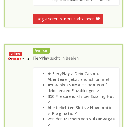
Registrieren & Bonus absahnen
Premium
online
FieryPlay
sucht in
Beelen
★
FieryPlay
>
Dein Casino-
Abenteuer jetzt endlich online!
450% bis 2500€/CHF Bonus
auf
deine ersten Einzahlungen ✓
350 Freispiele
, z.B. bei
Sizzling Hot
✓
Alle beliebten Slots
>
Novomatic
✓
Pragmatic
✓
Von den Machern von
VulkanVegas
✓