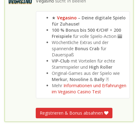
Vegasino
sucht in
Beelen
★
Vegasino
– Deine digitale Spielo
für Zuhause!
100 % Bonus bis 500 €/CHF
+
200
Freispiele
für volle Spielo-Action 🎰
Wöchentliche Extras und der
spannende
Bonus Crab
für
Dauerspaß
VIP-Club
mit Vorteilen für echte
Stammspieler und
High Roller
Original-Games aus der Spielo wie
Merkur
,
Novoline
&
Bally
🃏
Mehr
Informationen und Erfahrungen
im Vegasino Casino Test
Registrieren & Bonus absahnen