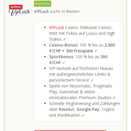
Premium
online
VIPLuck
sucht in
Beelen
VIPLuck
Casino: Exklusive Casino-
Welt mit Fokus auf Luxus und High
Stakes ✓
Casino-Bonus:
100 % bis zu
2.000
€/CHF + 300 Freispiele
✓
Sportbonus:
100 % bis zu
500
€/CHF
✓
VIP-Vorteile auf höchstem Niveau
mit außergewöhnlichen Limits &
persönlichem Service ✓
Spiele von Novomatic, Pragmatic
Play, Gamomat & vielen
internationalen Premium-Studios ✓
Schnelle Registrierung und Zahlungen
über
Revolut
,
Google Pay
, Crypto
und Kreditkarten ✓