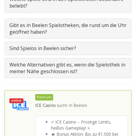
beliebt?
Gibt es in Beelen Spielotheken, die rund um die Uhr
geöffnet haben?
Sind Spielos in Beelen sicher?
Welche Alternativen gibt es, wenn die Spielothek in
meiner Nähe geschlossen ist?
Premium
online
ICE Casino
sucht in
Beelen
⭐ ICE Casino – Frostige Limits,
heißes Gameplay! ⭐
🔥 Bonus Aktion: Bis zu €1.500 bei