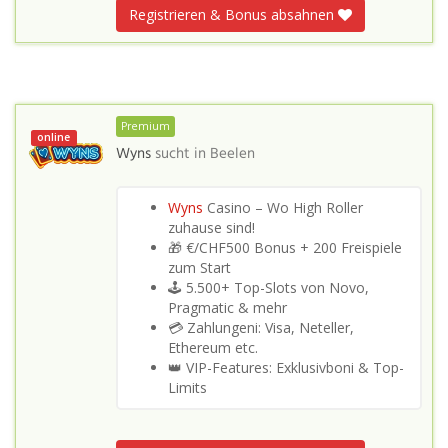
Registrieren & Bonus absahnen
Premium
online
Wyns
sucht in
Beelen
Wyns
Casino – Wo High Roller
zuhause sind!
🎁 €/CHF500 Bonus + 200 Freispiele
zum Start
🕹️ 5.500+ Top-Slots von Novo,
Pragmatic & mehr
💳 Zahlungeni: Visa, Neteller,
Ethereum etc.
👑 VIP-Features: Exklusivboni & Top-
Limits