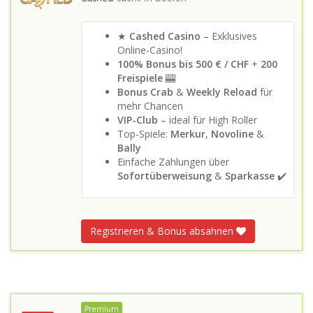
★
Cashed Casino
– Exklusives
Online-Casino!
100% Bonus bis 500 €
/ CHF
+
200
Freispiele
🎰
Bonus Crab
&
Weekly Reload
für
mehr Chancen
VIP-Club
– ideal für High Roller
Top-Spiele:
Merkur
,
Novoline
&
Bally
Einfache Zahlungen über
Sofortüberweisung
&
Sparkasse
✔️
Registrieren & Bonus absahnen
Premium