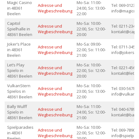
Magic Casino
Mo-Sa: 11:00-
Adresse und
Tel: 069-012345
in 48361
24:00, So: 13:00-
Wegbeschreibung
info@magiccas
Beelen
22:00
Capitol
Mo-Sa: 10:00-
Adresse und
Tel: 0211-23456
Spielhalle in
22:00, So: 12:00-
Wegbeschreibung
kontakt@capit
48361 Beelen
20:00
Joker’s Place
Mo-Sa: 09:00-
Adresse und
Tel: 0711-34567
in 48361
22:00, So: 11:00-
Wegbeschreibung
info@jokerspl
Beelen
21:00
Let’s Play
Mo-Sa: 10:00-
Adresse und
Tel: 0221-45678
Spielo in
22:00, So: 12:00-
Wegbeschreibung
kontakt@letsp
48361 Beelen
20:00
VulkanStern
Mo-Sa: 10:00-
Adresse und
Tel: 030-567890
Spielos in
23:00, So: 13:00-
Wegbeschreibung
info@vulkanst
48361 Beelen
22:00
Bally Wulff
Mo-Sa: 11:00-
Adresse und
Tel: 040-678901
Spielo in
24:00, So: 12:00-
Wegbeschreibung
kontakt@bally
48361 Beelen
21:00
Spielparadies
Mo-Sa: 10:00-
Adresse und
Tel: 069-789012
in 48361
22:00, So: 12:00-
Wegbeschreibung
info@spielpar
Beelen
20:00