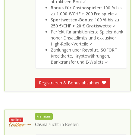
attraktiven Boni ✓
Bonus für Casinospieler:
100 % bis
zu
1.000 €/CHF + 200 Freispiele
✓
Sportwetten-Bonus:
100 % bis zu
250 €/CHF + 20 € Gratiswette
✓
Perfekt für ambitionierte Spieler dank
hoher Einsatzlimits und exklusiver
High-Roller-Vorteile ✓
Zahlungen über
Revolut
,
SOFORT
,
Kreditkarte, Kryptowährungen,
Banktransfer und E-Wallets ✓
Registrieren & Bonus absahnen
Premium
online
Casina
sucht in
Beelen