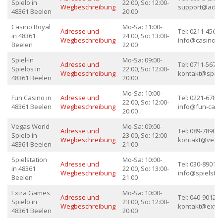
Spielo in
22:00, So: 12:00-
Wegbeschreibung
support@admi
48361 Beelen
20:00
Casino Royal
Mo-Sa: 11:00-
Adresse und
Tel: 0211-45678
in 48361
24:00, So: 13:00-
Wegbeschreibung
info@casino-r
Beelen
22:00
Spiel-In
Mo-Sa: 09:00-
Adresse und
Tel: 0711-56789
Spielos in
22:00, So: 12:00-
Wegbeschreibung
kontakt@spiel-
48361 Beelen
20:00
Mo-Sa: 10:00-
Fun Casino in
Adresse und
Tel: 0221-67890
22:00, So: 12:00-
48361 Beelen
Wegbeschreibung
info@fun-casi
20:00
Vegas World
Mo-Sa: 09:00-
Adresse und
Tel: 089-789012
Spielo in
23:00, So: 12:00-
Wegbeschreibung
kontakt@vega
48361 Beelen
21:00
Spielstation
Mo-Sa: 10:00-
Adresse und
Tel: 030-890123
in 48361
22:00, So: 13:00-
Wegbeschreibung
info@spielstat
Beelen
21:00
Extra Games
Mo-Sa: 10:00-
Adresse und
Tel: 040-901234
Spielo in
23:00, So: 12:00-
Wegbeschreibung
kontakt@extr
48361 Beelen
20:00