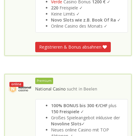
Verde
Casino Bonus
1200 €
✓
220
Freispiele ✓
Keine Limits ✓
Novo Slots wie z.B. Book Of Ra
✓
Online Casino des Monats ✓
Registrieren & Bonus absahnen
Premium
online
National Casino
sucht in
Beelen
100% BONUS bis 300 €/CHF
plus
150 Freispiele
✓
Großes Spieleangebot inklusive der
Novoline Slots
✓
Neues online Casino mit TOP
Aktionen ✓