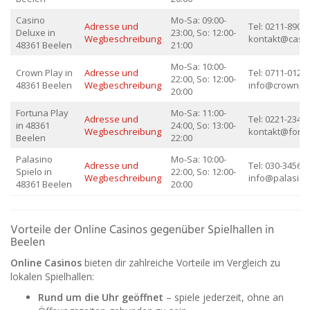
Casino
Mo-Sa: 09:00-
Adresse und
Tel: 0211-89012
Deluxe in
23:00, So: 12:00-
Wegbeschreibung
kontakt@casi
48361 Beelen
21:00
Mo-Sa: 10:00-
Crown Play in
Adresse und
Tel: 0711-01234
22:00, So: 12:00-
48361 Beelen
Wegbeschreibung
info@crownpl
20:00
Fortuna Play
Mo-Sa: 11:00-
Adresse und
Tel: 0221-23456
in 48361
24:00, So: 13:00-
Wegbeschreibung
kontakt@fortu
Beelen
22:00
Palasino
Mo-Sa: 10:00-
Adresse und
Tel: 030-345678
Spielo in
22:00, So: 12:00-
Wegbeschreibung
info@palasino
48361 Beelen
20:00
Vorteile der Online Casinos gegenüber Spielhallen in
Beelen
Online Casinos
bieten dir zahlreiche Vorteile im Vergleich zu
lokalen Spielhallen:
Rund um die Uhr geöffnet
– spiele jederzeit, ohne an