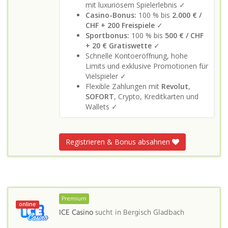
mit luxuriösem Spielerlebnis ✓
Casino-Bonus:
100 % bis
2.000 € /
CHF + 200 Freispiele
✓
Sportbonus:
100 % bis
500 € / CHF
+ 20 € Gratiswette
✓
Schnelle Kontoeröffnung, hohe
Limits und exklusive Promotionen für
Vielspieler ✓
Flexible Zahlungen mit
Revolut
,
SOFORT
, Crypto, Kreditkarten und
Wallets ✓
Registrieren & Bonus absahnen
Premium
online
ICE Casino
sucht in
Bergisch Gladbach