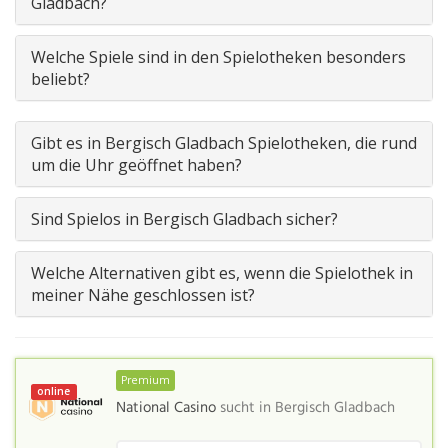
Gladbach?
Welche Spiele sind in den Spielotheken besonders
beliebt?
Gibt es in Bergisch Gladbach Spielotheken, die rund
um die Uhr geöffnet haben?
Sind Spielos in Bergisch Gladbach sicher?
Welche Alternativen gibt es, wenn die Spielothek in
meiner Nähe geschlossen ist?
Premium
online
National Casino
sucht in
Bergisch Gladbach