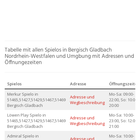
Tabelle mit allen Spielos in Bergisch Gladbach
Nordrhein-Westfalen und Umgbung mit Adressen und
Öffnungezeiten
Spielos
Adresse
Öffnungszeiten
Merkur Spielo in
Mo-Sa: 09:00-
Adresse und
51465,51427,51429,51467,51469
22:00, So: 10:00-
Wegbeschreibung
Bergisch Gladbach
20:00
Löwen Play Spielo in
Mo-Sa: 10:00-
Adresse und
51465,51427,51429,51467,51469
23:00, So: 12:00-
Wegbeschreibung
Bergisch Gladbach
21:00
Admiral Spielo in
Mo-Sa: 10:00-
Adresse und