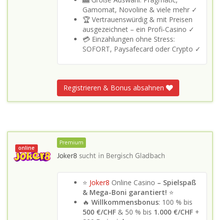
Gamomat, Novoline & viele mehr ✓
🏆 Vertrauenswürdig & mit Preisen
ausgezeichnet – ein Profi‑Casino ✓
💳 Einzahlungen ohne Stress:
SOFORT, Paysafecard oder Crypto ✓
Registrieren & Bonus absahnen
Premium
online
Joker8
sucht in
Bergisch Gladbach
⭐
Joker8
Online Casino
– Spielspaß
& Mega-Boni garantiert!
⭐
🔥
Willkommensbonus
: 100 % bis
500 €/CHF
& 50 % bis
1.000 €/CHF
+