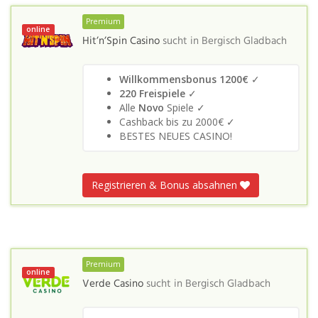
Premium
online
Hit’n’Spin Casino
sucht in
Bergisch Gladbach
Willkommensbonus 1200€
✓
220 Freispiele
✓
Alle
Novo
Spiele ✓
Cashback bis zu 2000€ ✓
BESTES NEUES CASINO!
Registrieren & Bonus absahnen
Premium
online
Verde Casino
sucht in
Bergisch Gladbach