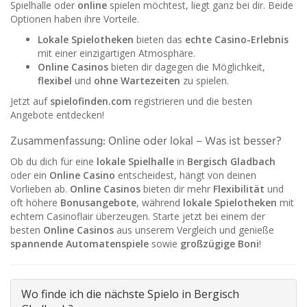
Spielhalle oder
online
spielen möchtest, liegt ganz bei dir. Beide
Optionen haben ihre Vorteile.
Lokale Spielotheken
bieten das
echte Casino-Erlebnis
mit einer einzigartigen Atmosphäre.
Online Casinos
bieten dir dagegen die Möglichkeit,
flexibel
und
ohne Wartezeiten
zu spielen.
Jetzt auf
spielofinden.com
registrieren und die besten
Angebote entdecken!
Zusammenfassung: Online oder lokal – Was ist besser?
Ob du dich für eine
lokale Spielhalle
in
Bergisch Gladbach
oder ein
Online Casino
entscheidest, hängt von deinen
Vorlieben ab.
Online Casinos
bieten dir mehr
Flexibilität
und
oft höhere
Bonusangebote
, während
lokale Spielotheken
mit
echtem Casinoflair überzeugen. Starte jetzt bei einem der
besten
Online Casinos
aus unserem Vergleich und genieße
spannende Automatenspiele
sowie
großzügige Boni
!
Wo finde ich die nächste Spielo in Bergisch