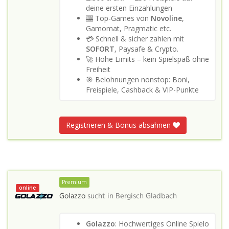
deine ersten Einzahlungen
🎰 Top-Games von
Novoline
,
Gamomat, Pragmatic etc.
💳 Schnell & sicher zahlen mit
SOFORT
, Paysafe & Crypto.
🚀 Hohe Limits – kein Spielspaß ohne
Freiheit
🎯 Belohnungen nonstop: Boni,
Freispiele, Cashback & VIP-Punkte
Registrieren & Bonus absahnen
Premium
online
Golazzo
sucht in
Bergisch Gladbach
Golazzo
: Hochwertiges Online Spielo