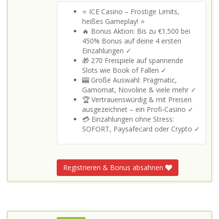
⭐ ICE Casino – Frostige Limits,
heißes Gameplay! ⭐
🔥 Bonus Aktion: Bis zu €1.500 bei
450% Bonus auf deine 4 ersten
Einzahlungen ✓
🎁 270 Freispiele auf spannende
Slots wie Book of Fallen ✓
🎰 Große Auswahl: Pragmatic,
Gamomat, Novoline & viele mehr ✓
🏆 Vertrauenswürdig & mit Preisen
ausgezeichnet – ein Profi‑Casino ✓
💳 Einzahlungen ohne Stress:
SOFORT, Paysafecard oder Crypto ✓
Registrieren & Bonus absahnen