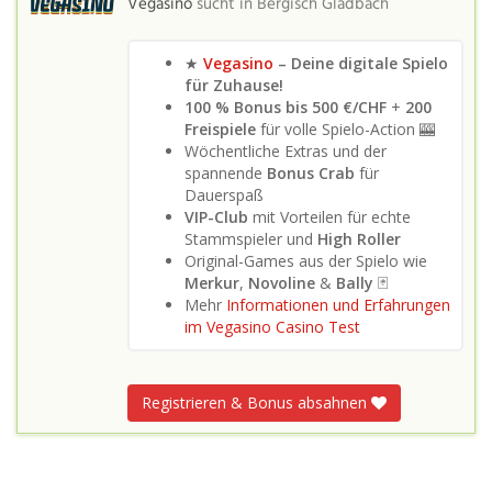
Vegasino
sucht in
Bergisch Gladbach
★
Vegasino
– Deine digitale Spielo
für Zuhause!
100 % Bonus bis 500 €/CHF
+
200
Freispiele
für volle Spielo-Action 🎰
Wöchentliche Extras und der
spannende
Bonus Crab
für
Dauerspaß
VIP-Club
mit Vorteilen für echte
Stammspieler und
High Roller
Original-Games aus der Spielo wie
Merkur
,
Novoline
&
Bally
🃏
Mehr
Informationen und Erfahrungen
im Vegasino Casino Test
Registrieren & Bonus absahnen