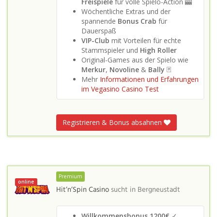
Freispiele
für volle Spielo-Action 🎰
Wöchentliche Extras und der
spannende
Bonus Crab
für
Dauerspaß
VIP-Club
mit Vorteilen für echte
Stammspieler und
High Roller
Original-Games aus der Spielo wie
Merkur
,
Novoline
&
Bally
🃏
Mehr
Informationen und Erfahrungen
im Vegasino Casino Test
Registrieren & Bonus absahnen
Premium
online
Hit’n’Spin Casino
sucht in
Bergneustadt
Willkommensbonus 1200€
✓