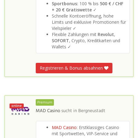
Sportbonus:
100 % bis
500 € / CHF
+ 20 € Gratiswette
✓
Schnelle Kontoeröffnung, hohe
Limits und exklusive Promotionen für
Vielspieler ✓
Flexible Zahlungen mit
Revolut
,
SOFORT
, Crypto, Kreditkarten und
Wallets ✓
Registrieren & Bonus absahnen
Premium
online
MAD Casino
sucht in
Bergneustadt
MAD Casino
: Erstklassiges Casino
mit Sportwetten, VIP-Service und