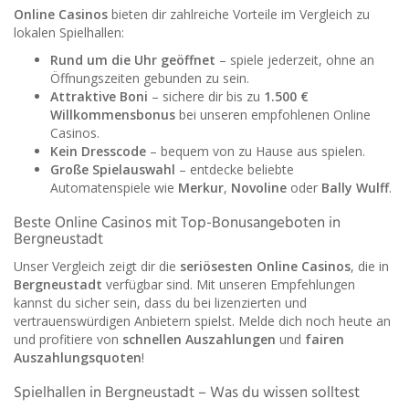
Online Casinos
bieten dir zahlreiche Vorteile im Vergleich zu
lokalen Spielhallen:
Rund um die Uhr geöffnet
– spiele jederzeit, ohne an
Öffnungszeiten gebunden zu sein.
Attraktive Boni
– sichere dir bis zu
1.500 €
Willkommensbonus
bei unseren empfohlenen Online
Casinos.
Kein Dresscode
– bequem von zu Hause aus spielen.
Große Spielauswahl
– entdecke beliebte
Automatenspiele wie
Merkur
,
Novoline
oder
Bally Wulff
.
Beste Online Casinos mit Top-Bonusangeboten in
Bergneustadt
Unser Vergleich zeigt dir die
seriösesten Online Casinos
, die in
Bergneustadt
verfügbar sind. Mit unseren Empfehlungen
kannst du sicher sein, dass du bei lizenzierten und
vertrauenswürdigen Anbietern spielst. Melde dich noch heute an
und profitiere von
schnellen Auszahlungen
und
fairen
Auszahlungsquoten
!
Spielhallen in Bergneustadt – Was du wissen solltest