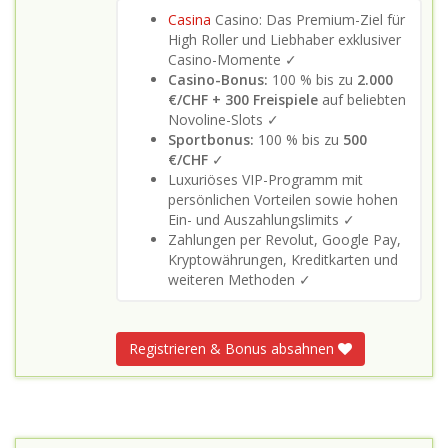
Casina
Casino: Das Premium-Ziel für
High Roller und Liebhaber exklusiver
Casino-Momente ✓
Casino-Bonus:
100 % bis zu
2.000
€/CHF + 300 Freispiele
auf beliebten
Novoline-Slots ✓
Sportbonus:
100 % bis zu
500
€/CHF
✓
Luxuriöses VIP-Programm mit
persönlichen Vorteilen sowie hohen
Ein- und Auszahlungslimits ✓
Zahlungen per Revolut, Google Pay,
Kryptowährungen, Kreditkarten und
weiteren Methoden ✓
Registrieren & Bonus absahnen