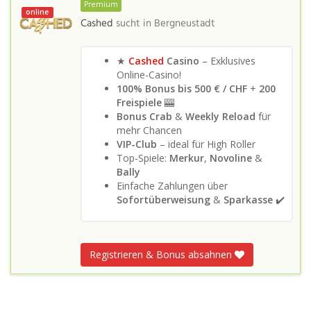
Premium
online
Cashed
sucht in
Bergneustadt
★
Cashed
Casino
– Exklusives
Online-Casino!
100% Bonus bis 500 €
/ CHF
+
200
Freispiele
🎰
Bonus Crab
&
Weekly Reload
für
mehr Chancen
VIP-Club
– ideal für High Roller
Top-Spiele:
Merkur
,
Novoline
&
Bally
Einfache Zahlungen über
Sofortüberweisung
&
Sparkasse
✔️
Registrieren & Bonus absahnen