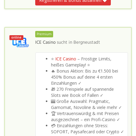
Registrieren & Bonus absahnen
Premium
online
ICE Casino
sucht in
Bergneustadt
⭐
ICE Casino
– Frostige Limits,
heißes Gameplay! ⭐
🔥 Bonus Aktion: Bis zu €1.500 bei
450% Bonus auf deine 4 ersten
Einzahlungen ✓
🎁 270 Freispiele auf spannende
Slots wie Book of Fallen ✓
🎰 Große Auswahl: Pragmatic,
Gamomat, Novoline & viele mehr ✓
🏆 Vertrauenswürdig & mit Preisen
ausgezeichnet – ein Profi‑Casino ✓
💳 Einzahlungen ohne Stress:
SOFORT, Paysafecard oder Crypto ✓