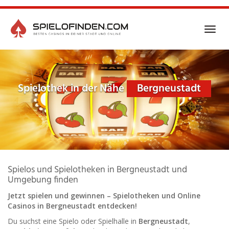
Skip
to
main
Toggl
content
navig
Spielothek in der Nähe
Bergneustadt
Spielos und Spielotheken in Bergneustadt und
Umgebung finden
Jetzt spielen und gewinnen – Spielotheken und Online
Casinos in Bergneustadt entdecken!
Du suchst eine Spielo oder Spielhalle in
Bergneustadt
,