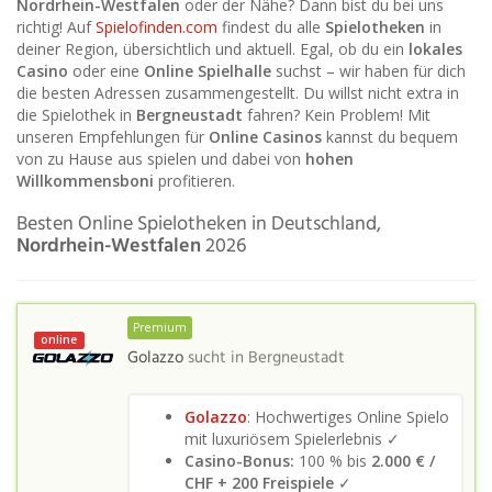
Nordrhein-Westfalen
oder der Nähe? Dann bist du bei uns
richtig! Auf
Spielofinden.com
findest du alle
Spielotheken
in
deiner Region, übersichtlich und aktuell. Egal, ob du ein
lokales
Casino
oder eine
Online Spielhalle
suchst – wir haben für dich
die besten Adressen zusammengestellt. Du willst nicht extra in
die Spielothek in
Bergneustadt
fahren? Kein Problem! Mit
unseren Empfehlungen für
Online Casinos
kannst du bequem
von zu Hause aus spielen und dabei von
hohen
Willkommensboni
profitieren.
Besten Online Spielotheken in Deutschland,
Nordrhein-Westfalen
2026
Premium
online
Golazzo
sucht in
Bergneustadt
Golazzo
: Hochwertiges Online Spielo
mit luxuriösem Spielerlebnis ✓
Casino-Bonus:
100 % bis
2.000 € /
CHF + 200 Freispiele
✓