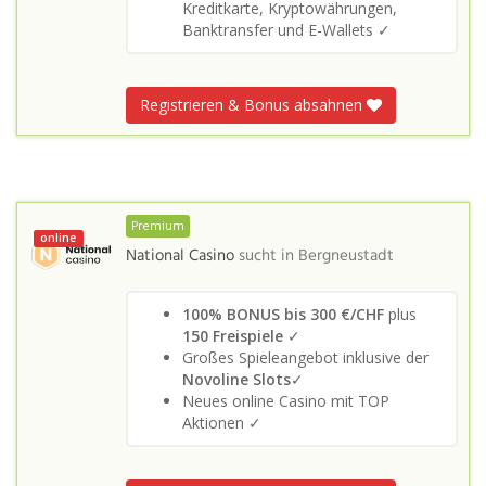
Kreditkarte, Kryptowährungen,
Banktransfer und E-Wallets ✓
Registrieren & Bonus absahnen
Premium
online
National Casino
sucht in
Bergneustadt
100% BONUS bis 300 €/CHF
plus
150 Freispiele
✓
Großes Spieleangebot inklusive der
Novoline Slots
✓
Neues online Casino mit TOP
Aktionen ✓