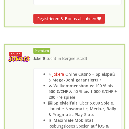
Registrieren & Bonus absahnen
Premium
online
Joker8
sucht in
Bergneustadt
⭐
Joker8
Online Casino
– Spielspaß
& Mega-Boni garantiert!
⭐
🔥
Willkommensbonus
: 100 % bis
500 €/CHF
& 50 % bis
1.000 €/CHF
+
200 Freispiele
🎰
Spielvielfalt
: Über
5.600 Spiele
,
darunter
Novomatic, Merkur, Bally
& Pragmatic Play Slots
📱
Maximale Mobilität
:
Reibungsloses Spielen auf
iOS &