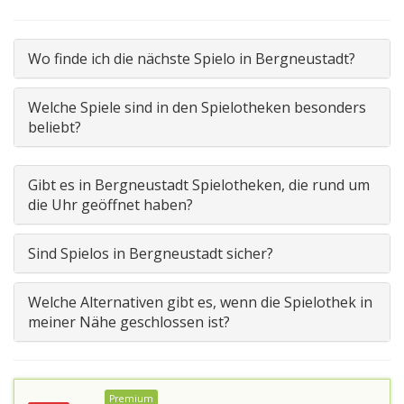
Wo finde ich die nächste Spielo in Bergneustadt?
Welche Spiele sind in den Spielotheken besonders
beliebt?
Gibt es in Bergneustadt Spielotheken, die rund um
die Uhr geöffnet haben?
Sind Spielos in Bergneustadt sicher?
Welche Alternativen gibt es, wenn die Spielothek in
meiner Nähe geschlossen ist?
Premium