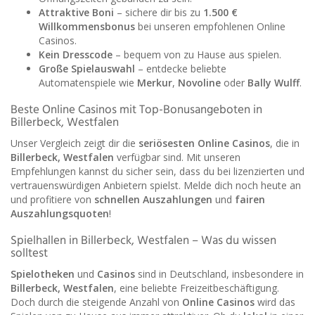
Attraktive Boni
– sichere dir bis zu
1.500 €
Willkommensbonus
bei unseren empfohlenen Online
Casinos.
Kein Dresscode
– bequem von zu Hause aus spielen.
Große Spielauswahl
– entdecke beliebte
Automatenspiele wie
Merkur
,
Novoline
oder
Bally Wulff
.
Beste Online Casinos mit Top-Bonusangeboten in
Billerbeck, Westfalen
Unser Vergleich zeigt dir die
seriösesten Online Casinos
, die in
Billerbeck, Westfalen
verfügbar sind. Mit unseren
Empfehlungen kannst du sicher sein, dass du bei lizenzierten und
vertrauenswürdigen Anbietern spielst. Melde dich noch heute an
und profitiere von
schnellen Auszahlungen
und
fairen
Auszahlungsquoten
!
Spielhallen in Billerbeck, Westfalen – Was du wissen
solltest
Spielotheken
und
Casinos
sind in Deutschland, insbesondere in
Billerbeck, Westfalen
, eine beliebte Freizeitbeschäftigung.
Doch durch die steigende Anzahl von
Online Casinos
wird das