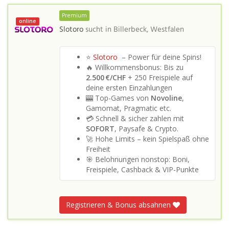
Premium
online
Slotoro
sucht in
Billerbeck, Westfalen
⭐
Slotoro
– Power für deine Spins!
🔥 Willkommensbonus: Bis zu
2.500 €/CHF
+ 250 Freispiele auf
deine ersten Einzahlungen
🎰 Top-Games von
Novoline
,
Gamomat, Pragmatic etc.
💳 Schnell & sicher zahlen mit
SOFORT
, Paysafe & Crypto.
🚀 Hohe Limits – kein Spielspaß ohne
Freiheit
🎯 Belohnungen nonstop: Boni,
Freispiele, Cashback & VIP-Punkte
Registrieren & Bonus absahnen