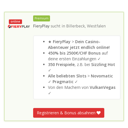
Premium
online
FieryPlay
sucht in
Billerbeck, Westfalen
★
FieryPlay
>
Dein Casino-
Abenteuer jetzt endlich online!
450% bis 2500€/CHF Bonus
auf
deine ersten Einzahlungen ✓
350 Freispiele
, z.B. bei
Sizzling Hot
✓
Alle beliebten Slots
>
Novomatic
✓
Pragmatic
✓
Von den Machern von
VulkanVegas
✓
Registrieren & Bonus absahnen