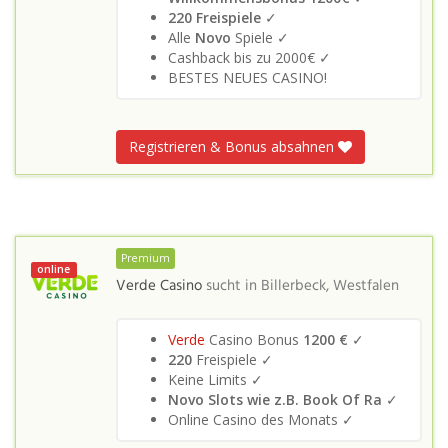
220 Freispiele
✓
Alle
Novo
Spiele ✓
Cashback bis zu 2000€ ✓
BESTES NEUES CASINO!
Registrieren & Bonus absahnen
Premium
online
Verde Casino
sucht in
Billerbeck, Westfalen
Verde
Casino Bonus
1200 €
✓
220
Freispiele ✓
Keine Limits ✓
Novo Slots wie z.B. Book Of Ra
✓
Online Casino des Monats ✓