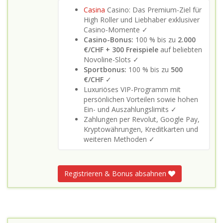
Casina
Casino: Das Premium-Ziel für
High Roller und Liebhaber exklusiver
Casino-Momente ✓
Casino-Bonus:
100 % bis zu
2.000
€/CHF + 300 Freispiele
auf beliebten
Novoline-Slots ✓
Sportbonus:
100 % bis zu
500
€/CHF
✓
Luxuriöses VIP-Programm mit
persönlichen Vorteilen sowie hohen
Ein- und Auszahlungslimits ✓
Zahlungen per Revolut, Google Pay,
Kryptowährungen, Kreditkarten und
weiteren Methoden ✓
Registrieren & Bonus absahnen