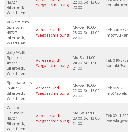
48727
22:00, So: 12:00-
Wegbeschreibung
kontakt@letsp
Billerbeck,
20:00
Westfalen
VulkanStern
Spielos in
Mo-Sa: 10:00-
Adresse und
Tel: 030-567890
48727
23:00, So: 13:00-
Wegbeschreibung
info@vulkanst
Billerbeck,
22:00
Westfalen
Bally Wulff
Spielo in
Mo-Sa: 11:00-
Adresse und
Tel: 040-678901
48727
24:00, So: 12:00-
Wegbeschreibung
kontakt@bally
Billerbeck,
21:00
Westfalen
Spielparadies
Mo-Sa: 10:00-
in 48727
Adresse und
Tel: 069-789012
22:00, So: 12:00-
Billerbeck,
Wegbeschreibung
info@spielpar
20:00
Westfalen
Casino
Deluxe in
Mo-Sa: 09:00-
Adresse und
Tel: 0211-89012
48727
23:00, So: 12:00-
Wegbeschreibung
kontakt@casi
Billerbeck,
21:00
Westfalen