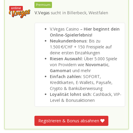
Premium
online
V.Vegas
sucht in
Billerbeck, Westfalen
V.Vegas Casino
– Hier beginnt dein
Online-Spielerlebnis!
Neukundenbonus:
Bis zu
1.500 €/CHF + 150 Freispiele auf
deine ersten Einzahlungen
Riesen Auswahl:
Über 5.000 Spiele
von Providern wie
Novomatic
,
Gamomat
und mehr
Einfach zahlen:
SOFORT,
Kreditkarten, E-Wallets, Paysafe,
Crypto & Banküberweisung
Loyalität lohnt sich:
Cashback, VIP-
Level & Bonusaktionen
Registrieren & Bonus absahnen