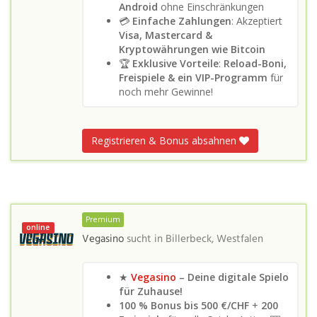
Android
ohne Einschränkungen
💳
Einfache Zahlungen
: Akzeptiert
Visa, Mastercard &
Kryptowährungen wie Bitcoin
🏆
Exklusive Vorteile
:
Reload-Boni,
Freispiele & ein VIP-Programm
für
noch mehr Gewinne!
Registrieren & Bonus absahnen
Premium
online
Vegasino
sucht in
Billerbeck, Westfalen
★
Vegasino
– Deine digitale Spielo
für Zuhause!
100 % Bonus bis 500 €/CHF
+
200