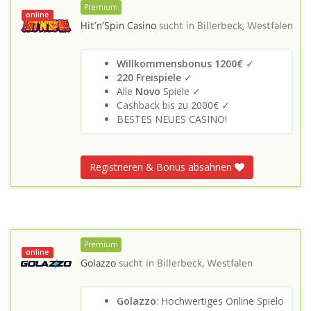
Premium
online
Hit’n’Spin Casino
sucht in
Billerbeck, Westfalen
Willkommensbonus 1200€
✓
220 Freispiele
✓
Alle
Novo
Spiele ✓
Cashback bis zu 2000€ ✓
BESTES NEUES CASINO!
Registrieren & Bonus absahnen
Premium
online
Golazzo
sucht in
Billerbeck, Westfalen
Golazzo
: Hochwertiges Online Spielo