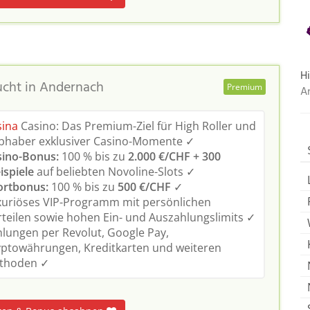
Hi
ucht in
Andernach
Premium
A
sina
Casino: Das Premium-Ziel für High Roller und
ebhaber exklusiver Casino-Momente ✓
sino-Bonus:
100 % bis zu
2.000 €/CHF + 300
ispiele
auf beliebten Novoline-Slots ✓
ortbonus:
100 % bis zu
500 €/CHF
✓
xuriöses VIP-Programm mit persönlichen
teilen sowie hohen Ein- und Auszahlungslimits ✓
lungen per Revolut, Google Pay,
yptowährungen, Kreditkarten und weiteren
thoden ✓