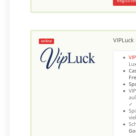
Registri
VIPLuck
online
VI
Lu
Ca
Fre
Sp
VIP
au
✓
Sp
vie
Sc
Go