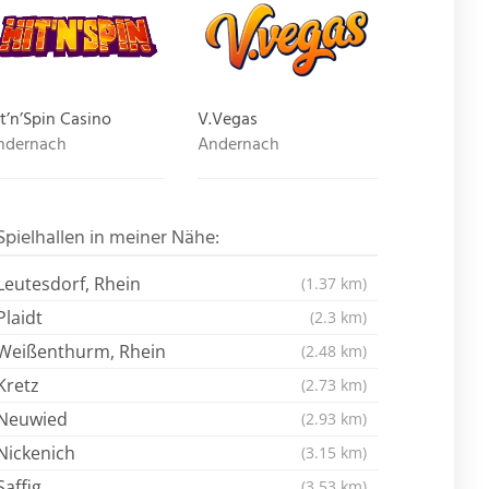
t’n’Spin Casino
V.Vegas
ndernach
Andernach
Spielhallen in meiner Nähe:
Leutesdorf, Rhein
(1.37 km)
Plaidt
(2.3 km)
Weißenthurm, Rhein
(2.48 km)
Kretz
(2.73 km)
Neuwied
(2.93 km)
Nickenich
(3.15 km)
Saffig
(3.53 km)