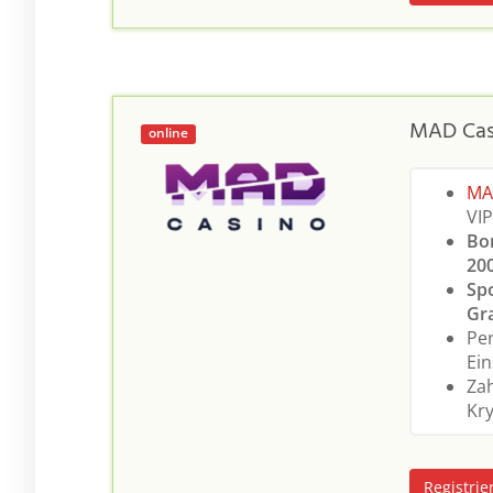
MAD Cas
online
MA
VIP
Bon
200
Sp
Gr
Per
Ein
Za
Kr
Registri