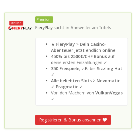
Premium
online
FieryPlay
sucht in
Annweiler am Trifels
★
FieryPlay
>
Dein Casino-
Abenteuer jetzt endlich online!
450% bis 2500€/CHF Bonus
auf
deine ersten Einzahlungen ✓
350 Freispiele
, z.B. bei
Sizzling Hot
✓
Alle beliebten Slots
>
Novomatic
✓
Pragmatic
✓
Von den Machern von
VulkanVegas
✓
Registrieren & Bonus absahnen