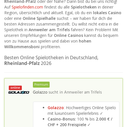
Rheinland-Pfalz
oder der Nähe? Dann bist du bei uns richtig!
Auf
Spielofinden.com
findest du alle
Spielotheken
in deiner
Region, übersichtlich und aktuell. Egal, ob du ein
lokales Casino
oder eine
Online Spielhalle
suchst – wir haben für dich die
besten Adressen zusammengestellt. Du willst nicht extra in die
Spielothek in
Annweiler am Trifels
fahren? Kein Problem! Mit
unseren Empfehlungen für
Online Casinos
kannst du bequem
von zu Hause aus spielen und dabei von
hohen
Willkommensboni
profitieren.
Besten Online Spielotheken in Deutschland,
Rheinland-Pfalz
2026
Premium
online
Golazzo
sucht in
Annweiler am Trifels
Golazzo
: Hochwertiges Online Spielo
mit luxuriösem Spielerlebnis ✓
Casino-Bonus:
100 % bis
2.000 € /
CHF + 200 Freispiele
✓