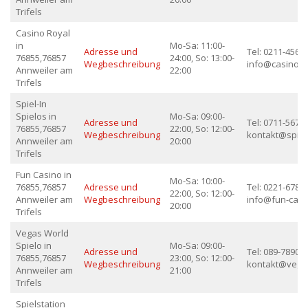
Trifels
Casino Royal
in
Mo-Sa: 11:00-
Adresse und
Tel: 0211-45678
76855,76857
24:00, So: 13:00-
Wegbeschreibung
info@casino-r
Annweiler am
22:00
Trifels
Spiel-In
Spielos in
Mo-Sa: 09:00-
Adresse und
Tel: 0711-56789
76855,76857
22:00, So: 12:00-
Wegbeschreibung
kontakt@spiel-
Annweiler am
20:00
Trifels
Fun Casino in
Mo-Sa: 10:00-
76855,76857
Adresse und
Tel: 0221-67890
22:00, So: 12:00-
Annweiler am
Wegbeschreibung
info@fun-casi
20:00
Trifels
Vegas World
Spielo in
Mo-Sa: 09:00-
Adresse und
Tel: 089-789012
76855,76857
23:00, So: 12:00-
Wegbeschreibung
kontakt@vega
Annweiler am
21:00
Trifels
Spielstation