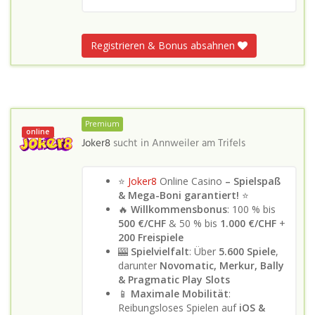
Registrieren & Bonus absahnen
Premium
online
Joker8
sucht in
Annweiler am Trifels
⭐
Joker8
Online Casino
– Spielspaß
& Mega-Boni garantiert!
⭐
🔥
Willkommensbonus
: 100 % bis
500 €/CHF
& 50 % bis
1.000 €/CHF
+
200 Freispiele
🎰
Spielvielfalt
: Über
5.600 Spiele
,
darunter
Novomatic, Merkur, Bally
& Pragmatic Play Slots
📱
Maximale Mobilität
:
Reibungsloses Spielen auf
iOS &