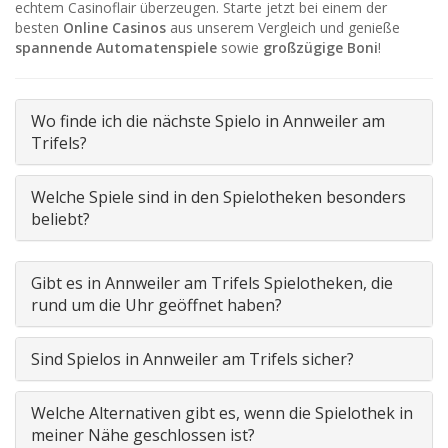
echtem Casinoflair überzeugen. Starte jetzt bei einem der
besten
Online Casinos
aus unserem Vergleich und genieße
spannende Automatenspiele
sowie
großzügige Boni
!
Wo finde ich die nächste Spielo in Annweiler am
Trifels?
Welche Spiele sind in den Spielotheken besonders
beliebt?
Gibt es in Annweiler am Trifels Spielotheken, die
rund um die Uhr geöffnet haben?
Sind Spielos in Annweiler am Trifels sicher?
Welche Alternativen gibt es, wenn die Spielothek in
meiner Nähe geschlossen ist?