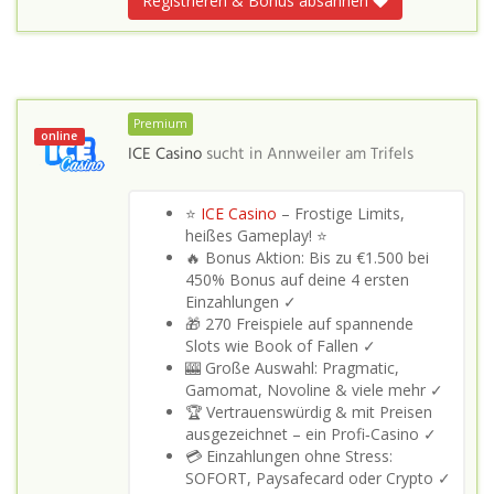
Registrieren & Bonus absahnen
Premium
online
ICE Casino
sucht in
Annweiler am Trifels
⭐
ICE Casino
– Frostige Limits,
heißes Gameplay! ⭐
🔥 Bonus Aktion: Bis zu €1.500 bei
450% Bonus auf deine 4 ersten
Einzahlungen ✓
🎁 270 Freispiele auf spannende
Slots wie Book of Fallen ✓
🎰 Große Auswahl: Pragmatic,
Gamomat, Novoline & viele mehr ✓
🏆 Vertrauenswürdig & mit Preisen
ausgezeichnet – ein Profi‑Casino ✓
💳 Einzahlungen ohne Stress:
SOFORT, Paysafecard oder Crypto ✓