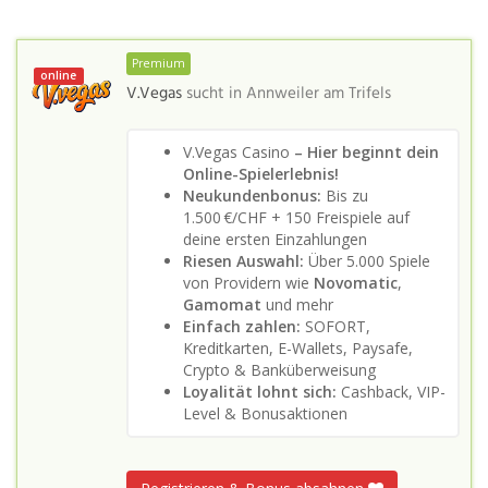
Premium
online
V.Vegas
sucht in
Annweiler am Trifels
V.Vegas Casino
– Hier beginnt dein
Online-Spielerlebnis!
Neukundenbonus:
Bis zu
1.500 €/CHF + 150 Freispiele auf
deine ersten Einzahlungen
Riesen Auswahl:
Über 5.000 Spiele
von Providern wie
Novomatic
,
Gamomat
und mehr
Einfach zahlen:
SOFORT,
Kreditkarten, E-Wallets, Paysafe,
Crypto & Banküberweisung
Loyalität lohnt sich:
Cashback, VIP-
Level & Bonusaktionen