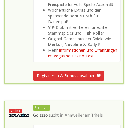
Freispiele
für volle Spielo-Action 🎰
Wöchentliche Extras und der
spannende
Bonus Crab
für
Dauerspaß
VIP-Club
mit Vorteilen für echte
Stammspieler und
High Roller
Original-Games aus der Spielo wie
Merkur
,
Novoline
&
Bally
🃏
Mehr
Informationen und Erfahrungen
im Vegasino Casino Test
Registrieren & Bonus absahnen
Premium
online
Golazzo
sucht in
Annweiler am Trifels