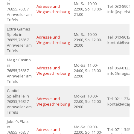
in
Mo-Sa: 10:00-
Adresse und
Tel: 030-890123
76855,76857
22:00, So: 13:00-
Wegbeschreibung
info@spielstat
Annweiler am
21:00
Trifels
Extra Games
Spielo in
Mo-Sa: 10:00-
Adresse und
Tel: 040-901234
76855,76857
23:00, So: 12:00-
Wegbeschreibung
kontakt@extr
Annweiler am
20:00
Trifels
Magic Casino
in
Mo-Sa: 11:00-
Adresse und
Tel: 069-012345
76855,76857
24:00, So: 13:00-
Wegbeschreibung
info@magiccas
Annweiler am
22:00
Trifels
Capitol
Spielhalle in
Mo-Sa: 10:00-
Adresse und
Tel: 0211-23456
76855,76857
22:00, So: 12:00-
Wegbeschreibung
kontakt@capit
Annweiler am
20:00
Trifels
Joker’s Place
in
Mo-Sa: 09:00-
Adresse und
Tel: 0711-34567
76855,76857
22:00, So: 11:00-