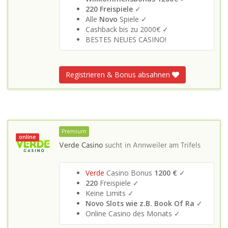
220 Freispiele
✓
Alle
Novo
Spiele ✓
Cashback bis zu 2000€ ✓
BESTES NEUES CASINO!
Registrieren & Bonus absahnen
Premium
online
Verde Casino
sucht in
Annweiler am Trifels
Verde
Casino Bonus
1200 €
✓
220
Freispiele ✓
Keine Limits ✓
Novo Slots wie z.B. Book Of Ra
✓
Online Casino des Monats ✓