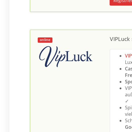
Registri
VIPLuck
online
VI
Lu
Ca
Fre
Sp
VIP
au
✓
Sp
vie
Sc
Go