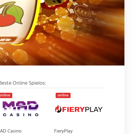
Beste Online Spielos:
online
online
AD Casino
FieryPlay