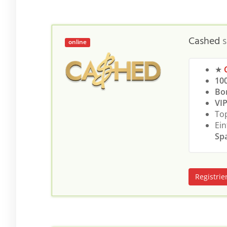
Cashed
s
online
★
10
Bo
VIP
Top
Ei
Sp
Registri