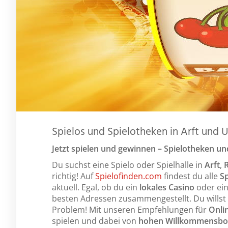
Spielos und Spielotheken in Arft und
Jetzt spielen und gewinnen – Spielotheken un
Du suchst eine Spielo oder Spielhalle in
Arft
,
R
richtig! Auf
Spielofinden.com
findest du alle
S
aktuell. Egal, ob du ein
lokales Casino
oder ei
besten Adressen zusammengestellt. Du willst n
Problem! Mit unseren Empfehlungen für
Onli
spielen und dabei von
hohen Willkommensbo