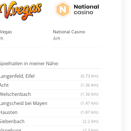
.Vegas
National Casino
ft
Arft
Spielhallen in meiner Nähe:
Langenfeld, Eifel
(0.73 km)
Acht
(1.36 km)
Welschenbach
(1.36 km)
Langscheid bei Mayen
(1.47 km)
Hausten
(1.87 km)
Siebenbach
(2.2 km)
Virneburg
(2.3 km)