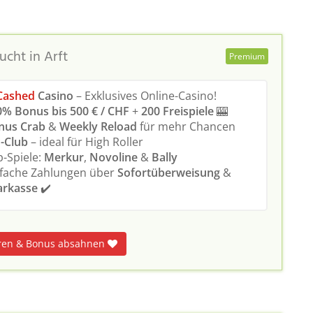
ucht in
Arft
Premium
Cashed
Casino
– Exklusives Online-Casino!
0% Bonus bis 500 €
/ CHF
+
200 Freispiele
🎰
nus Crab
&
Weekly Reload
für mehr Chancen
-Club
– ideal für High Roller
-Spiele:
Merkur
,
Novoline
&
Bally
nfache Zahlungen über
Sofortüberweisung
&
arkasse
✔️
eren & Bonus absahnen