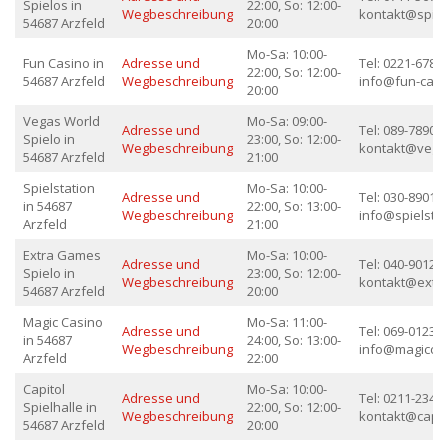
Spielos in
22:00, So: 12:00-
Wegbeschreibung
kontakt@spiel-
54687 Arzfeld
20:00
Mo-Sa: 10:00-
Fun Casino in
Adresse und
Tel: 0221-67890
22:00, So: 12:00-
54687 Arzfeld
Wegbeschreibung
info@fun-casi
20:00
Vegas World
Mo-Sa: 09:00-
Adresse und
Tel: 089-789012
Spielo in
23:00, So: 12:00-
Wegbeschreibung
kontakt@vega
54687 Arzfeld
21:00
Spielstation
Mo-Sa: 10:00-
Adresse und
Tel: 030-890123
in 54687
22:00, So: 13:00-
Wegbeschreibung
info@spielstat
Arzfeld
21:00
Extra Games
Mo-Sa: 10:00-
Adresse und
Tel: 040-901234
Spielo in
23:00, So: 12:00-
Wegbeschreibung
kontakt@extr
54687 Arzfeld
20:00
Magic Casino
Mo-Sa: 11:00-
Adresse und
Tel: 069-012345
in 54687
24:00, So: 13:00-
Wegbeschreibung
info@magiccas
Arzfeld
22:00
Capitol
Mo-Sa: 10:00-
Adresse und
Tel: 0211-23456
Spielhalle in
22:00, So: 12:00-
Wegbeschreibung
kontakt@capit
54687 Arzfeld
20:00