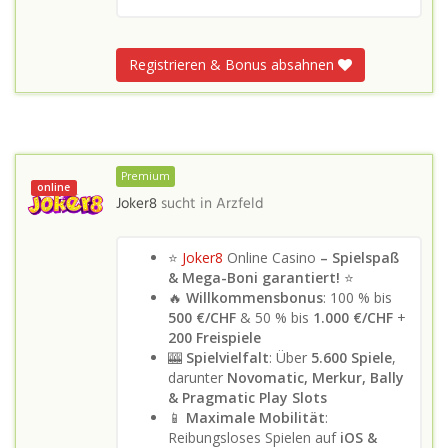
Registrieren & Bonus absahnen
Premium
online
Joker8
sucht in
Arzfeld
⭐
Joker8
Online Casino
– Spielspaß
& Mega-Boni garantiert!
⭐
🔥
Willkommensbonus
: 100 % bis
500 €/CHF
& 50 % bis
1.000 €/CHF
+
200 Freispiele
🎰
Spielvielfalt
: Über
5.600 Spiele
,
darunter
Novomatic, Merkur, Bally
& Pragmatic Play Slots
📱
Maximale Mobilität
:
Reibungsloses Spielen auf
iOS &