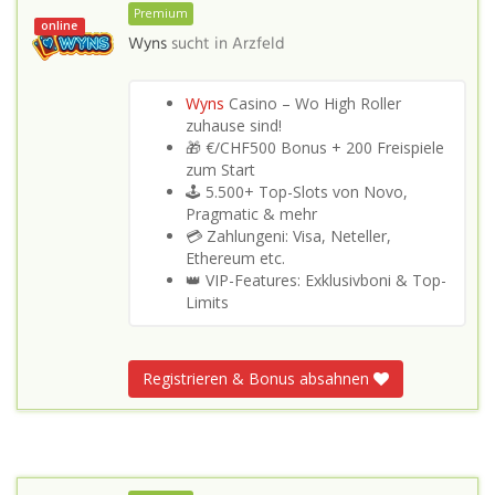
Premium
online
Wyns
sucht in
Arzfeld
Wyns
Casino – Wo High Roller
zuhause sind!
🎁 €/CHF500 Bonus + 200 Freispiele
zum Start
🕹️ 5.500+ Top-Slots von Novo,
Pragmatic & mehr
💳 Zahlungeni: Visa, Neteller,
Ethereum etc.
👑 VIP-Features: Exklusivboni & Top-
Limits
Registrieren & Bonus absahnen