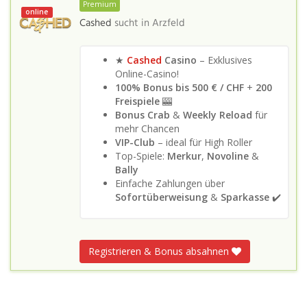
Premium
online
Cashed
sucht in
Arzfeld
★
Cashed
Casino
– Exklusives
Online-Casino!
100% Bonus bis 500 €
/ CHF
+
200
Freispiele
🎰
Bonus Crab
&
Weekly Reload
für
mehr Chancen
VIP-Club
– ideal für High Roller
Top-Spiele:
Merkur
,
Novoline
&
Bally
Einfache Zahlungen über
Sofortüberweisung
&
Sparkasse
✔️
Registrieren & Bonus absahnen