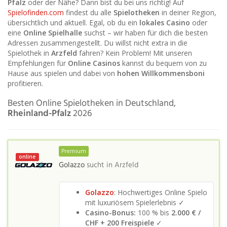
Pfalz
oder der Nähe? Dann bist du bei uns richtig! Auf
Spielofinden.com
findest du alle
Spielotheken
in deiner Region,
übersichtlich und aktuell. Egal, ob du ein
lokales Casino
oder
eine
Online Spielhalle
suchst – wir haben für dich die besten
Adressen zusammengestellt. Du willst nicht extra in die
Spielothek in
Arzfeld
fahren? Kein Problem! Mit unseren
Empfehlungen für
Online Casinos
kannst du bequem von zu
Hause aus spielen und dabei von
hohen Willkommensboni
profitieren.
Besten Online Spielotheken in Deutschland,
Rheinland-Pfalz
2026
Premium
online
Golazzo
sucht in
Arzfeld
Golazzo
: Hochwertiges Online Spielo
mit luxuriösem Spielerlebnis ✓
Casino-Bonus:
100 % bis
2.000 € /
CHF + 200 Freispiele
✓