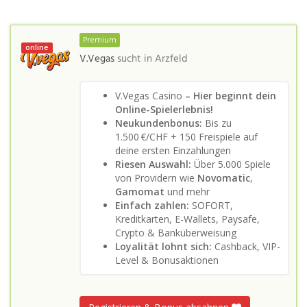
Premium
online
V.Vegas
sucht in
Arzfeld
V.Vegas Casino
– Hier beginnt dein
Online-Spielerlebnis!
Neukundenbonus:
Bis zu
1.500 €/CHF + 150 Freispiele auf
deine ersten Einzahlungen
Riesen Auswahl:
Über 5.000 Spiele
von Providern wie
Novomatic
,
Gamomat
und mehr
Einfach zahlen:
SOFORT,
Kreditkarten, E-Wallets, Paysafe,
Crypto & Banküberweisung
Loyalität lohnt sich:
Cashback, VIP-
Level & Bonusaktionen