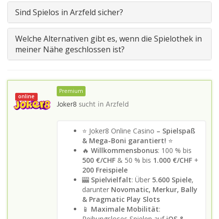
Sind Spielos in Arzfeld sicher?
Welche Alternativen gibt es, wenn die Spielothek in
meiner Nähe geschlossen ist?
Premium
online
Joker8
sucht in
Arzfeld
⭐ Joker8 Online Casino
– Spielspaß
& Mega-Boni garantiert!
⭐
🔥
Willkommensbonus
: 100 % bis
500 €/CHF
& 50 % bis
1.000 €/CHF
+
200 Freispiele
🎰
Spielvielfalt
: Über
5.600 Spiele
,
darunter
Novomatic, Merkur, Bally
& Pragmatic Play Slots
📱
Maximale Mobilität
:
Reibungsloses Spielen auf
iOS &