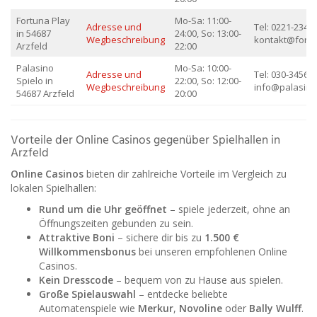
Fortuna Play
Mo-Sa: 11:00-
Adresse und
Tel: 0221-23456
in 54687
24:00, So: 13:00-
Wegbeschreibung
kontakt@fortu
Arzfeld
22:00
Palasino
Mo-Sa: 10:00-
Adresse und
Tel: 030-345678
Spielo in
22:00, So: 12:00-
Wegbeschreibung
info@palasino
54687 Arzfeld
20:00
Vorteile der Online Casinos gegenüber Spielhallen in
Arzfeld
Online Casinos
bieten dir zahlreiche Vorteile im Vergleich zu
lokalen Spielhallen:
Rund um die Uhr geöffnet
– spiele jederzeit, ohne an
Öffnungszeiten gebunden zu sein.
Attraktive Boni
– sichere dir bis zu
1.500 €
Willkommensbonus
bei unseren empfohlenen Online
Casinos.
Kein Dresscode
– bequem von zu Hause aus spielen.
Große Spielauswahl
– entdecke beliebte
Automatenspiele wie
Merkur
,
Novoline
oder
Bally Wulff
.