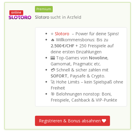
Premium
online
Slotoro
sucht in
Arzfeld
⭐
Slotoro
– Power für deine Spins!
🔥 Willkommensbonus: Bis zu
2.500 €/CHF
+ 250 Freispiele auf
deine ersten Einzahlungen
🎰 Top-Games von
Novoline
,
Gamomat, Pragmatic etc.
💳 Schnell & sicher zahlen mit
SOFORT
, Paysafe & Crypto.
🚀 Hohe Limits – kein Spielspaß ohne
Freiheit
🎯 Belohnungen nonstop: Boni,
Freispiele, Cashback & VIP-Punkte
Registrieren & Bonus absahnen