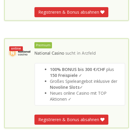
Registrieren & Bonus absahnen
Premium
online
National Casino
sucht in
Arzfeld
100% BONUS bis 300 €/CHF
plus
150 Freispiele
✓
Großes Spieleangebot inklusive der
Novoline Slots
✓
Neues online Casino mit TOP
Aktionen ✓
Registrieren & Bonus absahnen