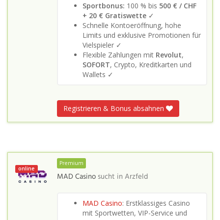
Sportbonus:
100 % bis
500 € / CHF
+ 20 € Gratiswette
✓
Schnelle Kontoeröffnung, hohe
Limits und exklusive Promotionen für
Vielspieler ✓
Flexible Zahlungen mit
Revolut
,
SOFORT
, Crypto, Kreditkarten und
Wallets ✓
Registrieren & Bonus absahnen
Premium
online
MAD Casino
sucht in
Arzfeld
MAD Casino
: Erstklassiges Casino
mit Sportwetten, VIP-Service und