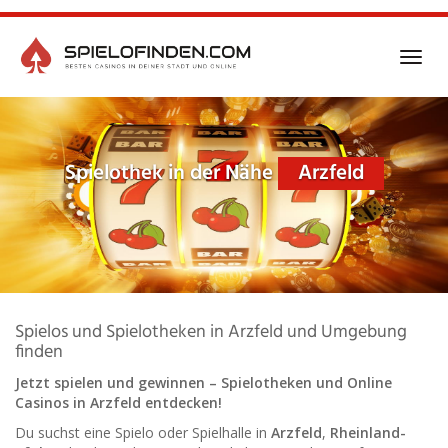
Skip
to
main
Toggl
content
navig
Spielothek in der Nähe
Arzfeld
Spielos und Spielotheken in Arzfeld und Umgebung
finden
Jetzt spielen und gewinnen – Spielotheken und Online
Casinos in Arzfeld entdecken!
Du suchst eine Spielo oder Spielhalle in
Arzfeld
,
Rheinland-