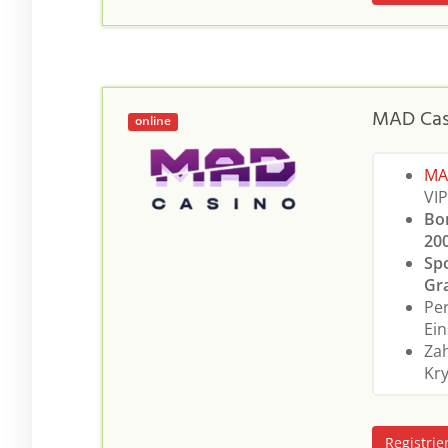
MAD Cas
online
MA
VIP
Bon
200
Sp
Gr
Per
Ein
Za
Kr
Registri