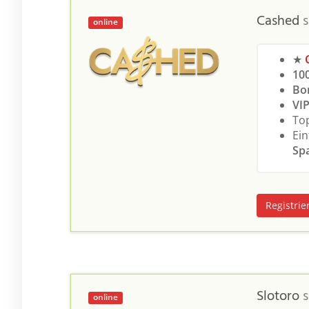
Cashed
s
online
★
10
Bo
VIP
Top
Ei
Sp
Registri
Slotoro
s
online