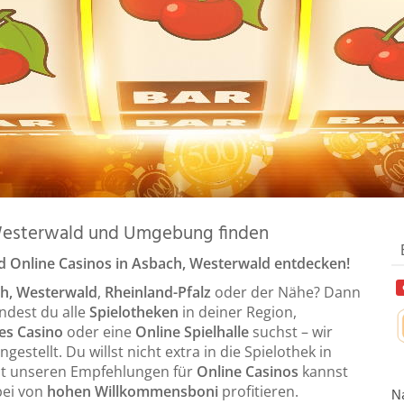
 Westerwald und Umgebung finden
nd Online Casinos in Asbach, Westerwald entdecken!
h, Westerwald
,
Rheinland-Pfalz
oder der Nähe? Dann
indest du alle
Spielotheken
in deiner Region,
les Casino
oder eine
Online Spielhalle
suchst – wir
tellt. Du willst nicht extra in die Spielothek in
it unseren Empfehlungen für
Online Casinos
kannst
bei von
hohen Willkommensboni
profitieren.
N