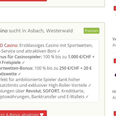
ino
sucht in
Asbach, Westerwald
Premium
V
A
D Casino
: Erstklassiges Casino mit Sportwetten,
-Service und attraktiven Boni ✓
us für Casinospieler:
100 % bis zu
1.000 €/CHF +
 Freispiele
✓
ortwetten-Bonus:
100 % bis zu
250 €/CHF + 20 €
atiswette
✓
fekt für ambitionierte Spieler dank hoher
satzlimits und exklusiver High-Roller-Vorteile ✓
hlungen über
Revolut
,
SOFORT
, Kreditkarte,
Hi
yptowährungen, Banktransfer und E-Wallets ✓
A
eren & Bonus absahnen