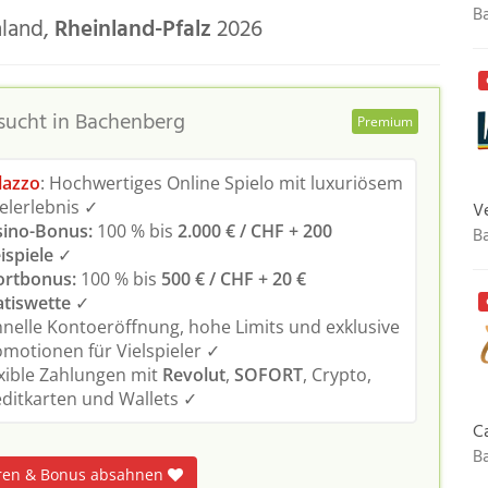
B
hland,
Rheinland-Pfalz
2026
sucht in
Bachenberg
Premium
lazzo
: Hochwertiges Online Spielo mit luxuriösem
elerlebnis ✓
V
sino-Bonus:
100 % bis
2.000 € / CHF + 200
B
ispiele
✓
ortbonus:
100 % bis
500 € / CHF + 20 €
atiswette
✓
nelle Kontoeröffnung, hohe Limits und exklusive
motionen für Vielspieler ✓
xible Zahlungen mit
Revolut
,
SOFORT
, Crypto,
ditkarten und Wallets ✓
C
B
eren & Bonus absahnen