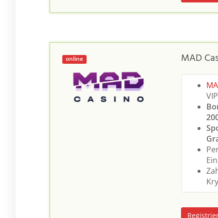
MAD Cas
online
MA
VIP
Bon
200
Sp
Gr
Per
Ein
Za
Kr
Registri