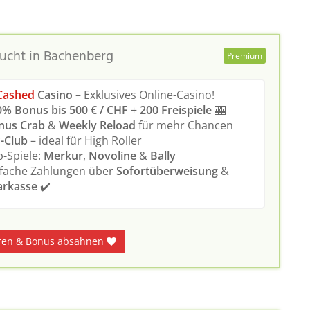
ucht in
Bachenberg
Premium
Cashed
Casino
– Exklusives Online-Casino!
0% Bonus bis 500 €
/ CHF
+
200 Freispiele
🎰
nus Crab
&
Weekly Reload
für mehr Chancen
-Club
– ideal für High Roller
-Spiele:
Merkur
,
Novoline
&
Bally
nfache Zahlungen über
Sofortüberweisung
&
arkasse
✔️
eren & Bonus absahnen