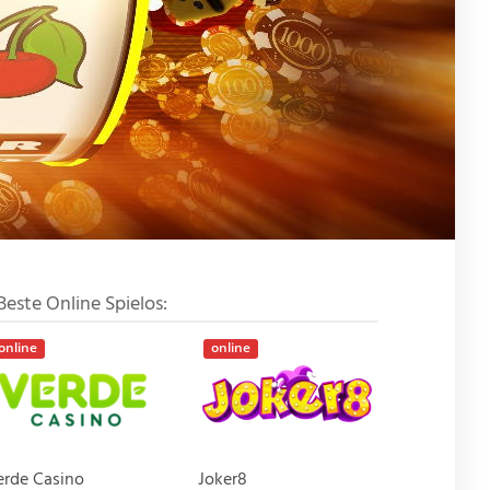
Beste Online Spielos:
online
online
erde Casino
Joker8