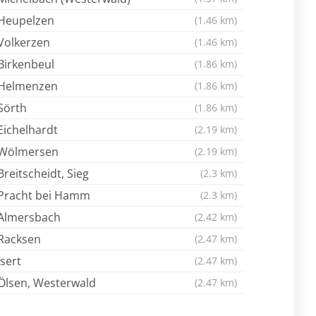
Heupelzen
(1.46 km)
Volkerzen
(1.46 km)
Birkenbeul
(1.86 km)
Helmenzen
(1.86 km)
Sörth
(1.86 km)
Eichelhardt
(2.19 km)
Wölmersen
(2.19 km)
Breitscheidt, Sieg
(2.3 km)
Pracht bei Hamm
(2.3 km)
Almersbach
(2.42 km)
Racksen
(2.47 km)
Isert
(2.47 km)
Ölsen, Westerwald
(2.47 km)