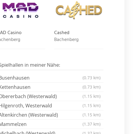
AD Casino
Cashed
achenberg
Bachenberg
Spielhallen in meiner Nähe:
Busenhausen
(0.73 km)
Kettenhausen
(0.73 km)
Obererbach (Westerwald)
(1.15 km)
Hilgenroth, Westerwald
(1.15 km)
Altenkirchen (Westerwald)
(1.15 km)
Mammelzen
(1.37 km)
Michelbach (Westerwald)
(1.37 km)