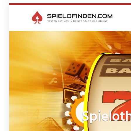
Skip
to
main
content
Spielot