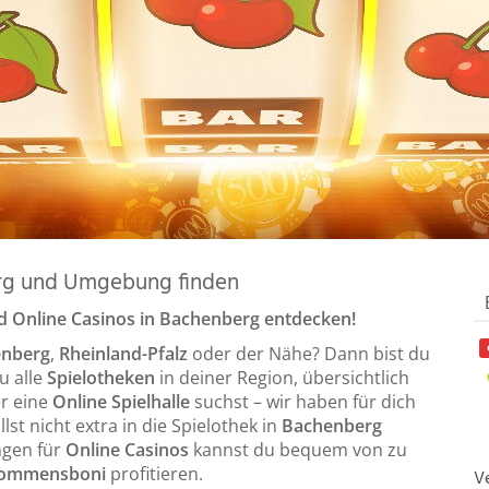
erg und Umgebung finden
nd Online Casinos in Bachenberg entdecken!
nberg
,
Rheinland-Pfalz
oder der Nähe? Dann bist du
u alle
Spielotheken
in deiner Region, übersichtlich
r eine
Online Spielhalle
suchst – wir haben für dich
st nicht extra in die Spielothek in
Bachenberg
ngen für
Online Casinos
kannst du bequem von zu
kommensboni
profitieren.
V