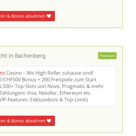
eren & Bonus absahnen
cht in
Bachenberg
Premium
ns
Casino – Wo High Roller zuhause sind!
€/CHF500 Bonus + 200 Freispiele zum Start
 5.500+ Top-Slots von Novo, Pragmatic & mehr
Zahlungeni: Visa, Neteller, Ethereum etc.
VIP-Features: Exklusivboni & Top-Limits
eren & Bonus absahnen