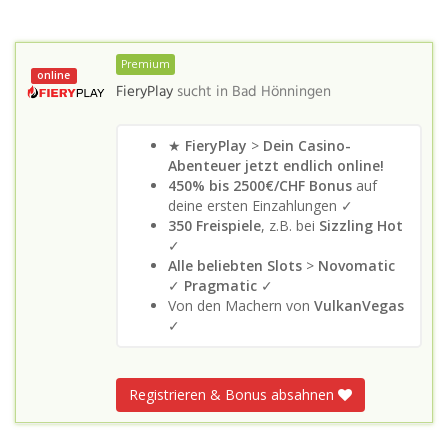
Premium
online
FieryPlay
sucht in
Bad Hönningen
★
FieryPlay
>
Dein Casino-
Abenteuer jetzt endlich online!
450% bis 2500€/CHF Bonus
auf
deine ersten Einzahlungen ✓
350 Freispiele
, z.B. bei
Sizzling Hot
✓
Alle beliebten Slots
>
Novomatic
✓
Pragmatic
✓
Von den Machern von
VulkanVegas
✓
Registrieren & Bonus absahnen