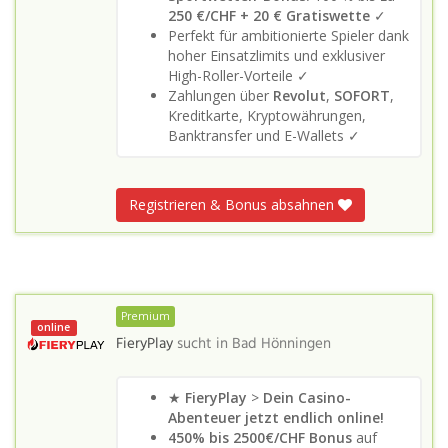
250 €/CHF + 20 € Gratiswette
✓
Perfekt für ambitionierte Spieler dank
hoher Einsatzlimits und exklusiver
High-Roller-Vorteile ✓
Zahlungen über
Revolut
,
SOFORT
,
Kreditkarte, Kryptowährungen,
Banktransfer und E-Wallets ✓
Registrieren & Bonus absahnen
Premium
online
FieryPlay
sucht in
Bad Hönningen
★
FieryPlay
>
Dein Casino-
Abenteuer jetzt endlich online!
450% bis 2500€/CHF Bonus
auf