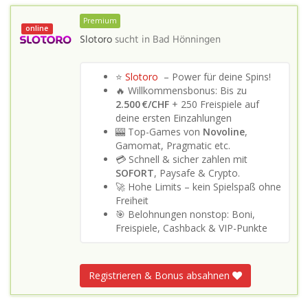
Premium
online
Slotoro
sucht in
Bad Hönningen
⭐
Slotoro
– Power für deine Spins!
🔥 Willkommensbonus: Bis zu
2.500 €/CHF
+ 250 Freispiele auf
deine ersten Einzahlungen
🎰 Top-Games von
Novoline
,
Gamomat, Pragmatic etc.
💳 Schnell & sicher zahlen mit
SOFORT
, Paysafe & Crypto.
🚀 Hohe Limits – kein Spielspaß ohne
Freiheit
🎯 Belohnungen nonstop: Boni,
Freispiele, Cashback & VIP-Punkte
Registrieren & Bonus absahnen