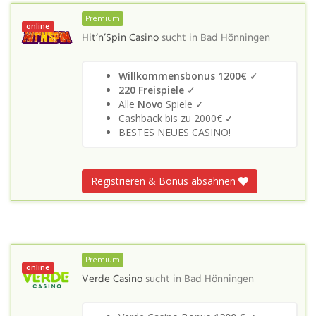
Premium
online
Hit’n’Spin Casino
sucht in
Bad Hönningen
Willkommensbonus 1200€
✓
220 Freispiele
✓
Alle
Novo
Spiele ✓
Cashback bis zu 2000€ ✓
BESTES NEUES CASINO!
Registrieren & Bonus absahnen
Premium
online
Verde Casino
sucht in
Bad Hönningen