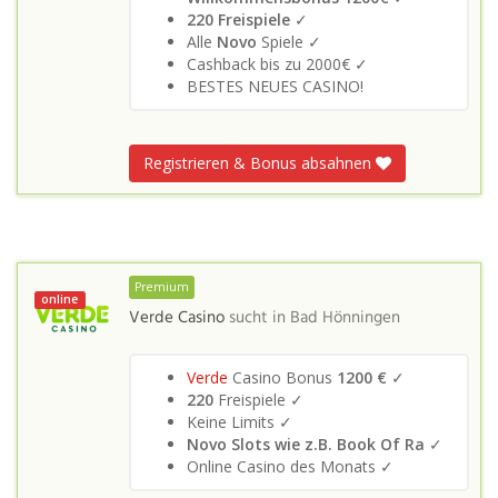
220 Freispiele
✓
Alle
Novo
Spiele ✓
Cashback bis zu 2000€ ✓
BESTES NEUES CASINO!
Registrieren & Bonus absahnen
Premium
online
Verde Casino
sucht in
Bad Hönningen
Verde
Casino Bonus
1200 €
✓
220
Freispiele ✓
Keine Limits ✓
Novo Slots wie z.B. Book Of Ra
✓
Online Casino des Monats ✓