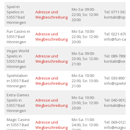
Spiel-In
Mo-Sa: 09:00-
Spielos in
Adresse und
Tel: 0711-56789
22:00, So: 12:00-
53557 Bad
Wegbeschreibung
kontakt@spiel-
20:00
Hönningen
Fun Casino in
Mo-Sa: 10:00-
Adresse und
Tel: 0221-67890
53557 Bad
22:00, So: 12:00-
Wegbeschreibung
info@fun-casi
Hönningen
20:00
Vegas World
Mo-Sa: 09:00-
Spielo in
Adresse und
Tel: 089-789012
23:00, So: 12:00-
53557 Bad
Wegbeschreibung
kontakt@vega
21:00
Hönningen
Spielstation
Mo-Sa: 10:00-
Adresse und
Tel: 030-890123
in 53557 Bad
22:00, So: 13:00-
Wegbeschreibung
info@spielstat
Hönningen
21:00
Extra Games
Mo-Sa: 10:00-
Spielo in
Adresse und
Tel: 040-901234
23:00, So: 12:00-
53557 Bad
Wegbeschreibung
kontakt@extr
20:00
Hönningen
Magic Casino
Mo-Sa: 11:00-
Adresse und
Tel: 069-012345
in 53557 Bad
24:00, So: 13:00-
Wegbeschreibung
info@magiccas