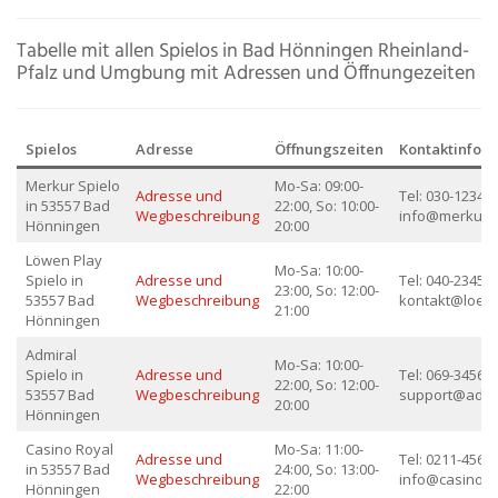
Tabelle mit allen Spielos in Bad Hönningen Rheinland-
Pfalz und Umgbung mit Adressen und Öffnungezeiten
Spielos
Adresse
Öffnungszeiten
Kontaktinfor
Merkur Spielo
Mo-Sa: 09:00-
Adresse und
Tel: 030-123456
in 53557 Bad
22:00, So: 10:00-
Wegbeschreibung
info@merkur.
Hönningen
20:00
Löwen Play
Mo-Sa: 10:00-
Spielo in
Adresse und
Tel: 040-234567
23:00, So: 12:00-
53557 Bad
Wegbeschreibung
kontakt@loew
21:00
Hönningen
Admiral
Mo-Sa: 10:00-
Spielo in
Adresse und
Tel: 069-345678
22:00, So: 12:00-
53557 Bad
Wegbeschreibung
support@admi
20:00
Hönningen
Casino Royal
Mo-Sa: 11:00-
Adresse und
Tel: 0211-45678
in 53557 Bad
24:00, So: 13:00-
Wegbeschreibung
info@casino-r
Hönningen
22:00