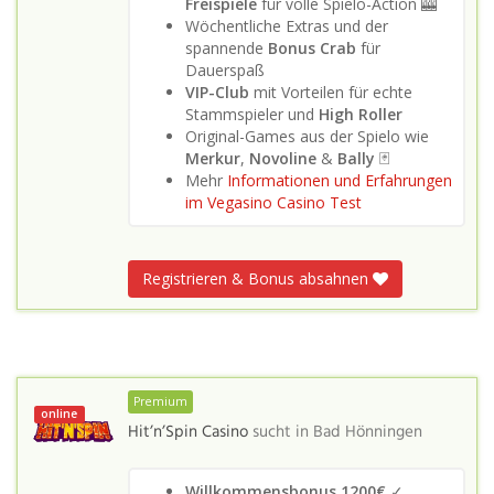
Freispiele
für volle Spielo-Action 🎰
Wöchentliche Extras und der
spannende
Bonus Crab
für
Dauerspaß
VIP-Club
mit Vorteilen für echte
Stammspieler und
High Roller
Original-Games aus der Spielo wie
Merkur
,
Novoline
&
Bally
🃏
Mehr
Informationen und Erfahrungen
im Vegasino Casino Test
Registrieren & Bonus absahnen
Premium
online
Hit’n’Spin Casino
sucht in
Bad Hönningen
Willkommensbonus 1200€
✓