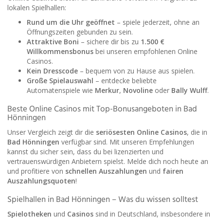
lokalen Spielhallen:
Rund um die Uhr geöffnet
– spiele jederzeit, ohne an
Öffnungszeiten gebunden zu sein.
Attraktive Boni
– sichere dir bis zu
1.500 €
Willkommensbonus
bei unseren empfohlenen Online
Casinos.
Kein Dresscode
– bequem von zu Hause aus spielen.
Große Spielauswahl
– entdecke beliebte
Automatenspiele wie
Merkur
,
Novoline
oder
Bally Wulff
.
Beste Online Casinos mit Top-Bonusangeboten in Bad
Hönningen
Unser Vergleich zeigt dir die
seriösesten Online Casinos
, die in
Bad Hönningen
verfügbar sind. Mit unseren Empfehlungen
kannst du sicher sein, dass du bei lizenzierten und
vertrauenswürdigen Anbietern spielst. Melde dich noch heute an
und profitiere von
schnellen Auszahlungen
und
fairen
Auszahlungsquoten
!
Spielhallen in Bad Hönningen – Was du wissen solltest
Spielotheken
und
Casinos
sind in Deutschland, insbesondere in