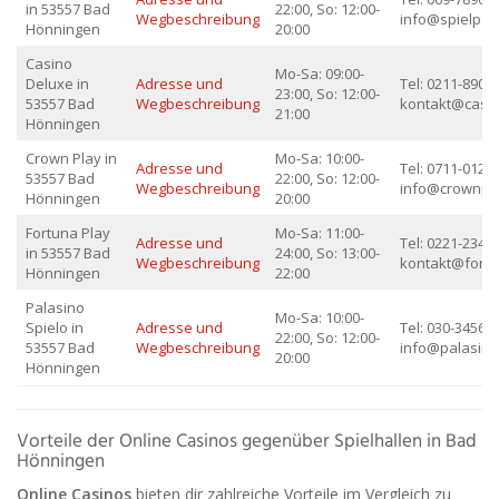
in 53557 Bad
22:00, So: 12:00-
Wegbeschreibung
info@spielpar
Hönningen
20:00
Casino
Mo-Sa: 09:00-
Deluxe in
Adresse und
Tel: 0211-89012
23:00, So: 12:00-
53557 Bad
Wegbeschreibung
kontakt@casi
21:00
Hönningen
Crown Play in
Mo-Sa: 10:00-
Adresse und
Tel: 0711-01234
53557 Bad
22:00, So: 12:00-
Wegbeschreibung
info@crownpl
Hönningen
20:00
Fortuna Play
Mo-Sa: 11:00-
Adresse und
Tel: 0221-23456
in 53557 Bad
24:00, So: 13:00-
Wegbeschreibung
kontakt@fortu
Hönningen
22:00
Palasino
Mo-Sa: 10:00-
Spielo in
Adresse und
Tel: 030-345678
22:00, So: 12:00-
53557 Bad
Wegbeschreibung
info@palasino
20:00
Hönningen
Vorteile der Online Casinos gegenüber Spielhallen in Bad
Hönningen
Online Casinos
bieten dir zahlreiche Vorteile im Vergleich zu