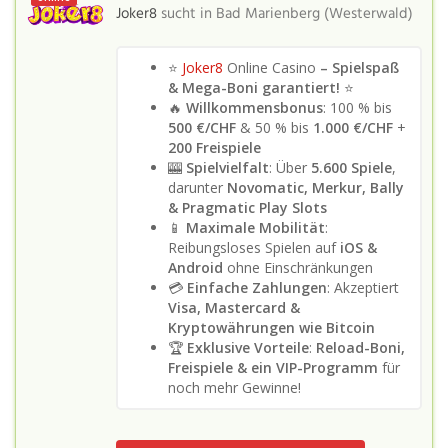
Joker8
sucht in
Bad Marienberg (Westerwald)
⭐
Joker8
Online Casino
– Spielspaß
& Mega-Boni garantiert!
⭐
🔥
Willkommensbonus
: 100 % bis
500 €/CHF
& 50 % bis
1.000 €/CHF
+
200 Freispiele
🎰
Spielvielfalt
: Über
5.600 Spiele
,
darunter
Novomatic, Merkur, Bally
& Pragmatic Play Slots
📱
Maximale Mobilität
:
Reibungsloses Spielen auf
iOS &
Android
ohne Einschränkungen
💳
Einfache Zahlungen
: Akzeptiert
Visa, Mastercard &
Kryptowährungen wie Bitcoin
🏆
Exklusive Vorteile
:
Reload-Boni,
Freispiele & ein VIP-Programm
für
noch mehr Gewinne!