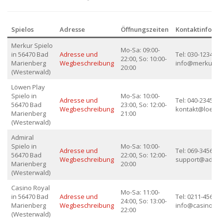
Spielos
Adresse
Öffnungszeiten
Kontaktinfor
Merkur Spielo
Mo-Sa: 09:00-
in 56470 Bad
Adresse und
Tel: 030-123456
22:00, So: 10:00-
Marienberg
Wegbeschreibung
info@merkur.
20:00
(Westerwald)
Löwen Play
Spielo in
Mo-Sa: 10:00-
Adresse und
Tel: 040-234567
56470 Bad
23:00, So: 12:00-
Wegbeschreibung
kontakt@loew
Marienberg
21:00
(Westerwald)
Admiral
Spielo in
Mo-Sa: 10:00-
Adresse und
Tel: 069-345678
56470 Bad
22:00, So: 12:00-
Wegbeschreibung
support@admi
Marienberg
20:00
(Westerwald)
Casino Royal
Mo-Sa: 11:00-
in 56470 Bad
Adresse und
Tel: 0211-45678
24:00, So: 13:00-
Marienberg
Wegbeschreibung
info@casino-r
22:00
(Westerwald)