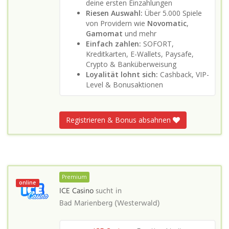
deine ersten Einzahlungen
Riesen Auswahl:
Über 5.000 Spiele
von Providern wie
Novomatic
,
Gamomat
und mehr
Einfach zahlen:
SOFORT,
Kreditkarten, E-Wallets, Paysafe,
Crypto & Banküberweisung
Loyalität lohnt sich:
Cashback, VIP-
Level & Bonusaktionen
Registrieren & Bonus absahnen
Premium
online
ICE Casino
sucht in
Bad Marienberg (Westerwald)