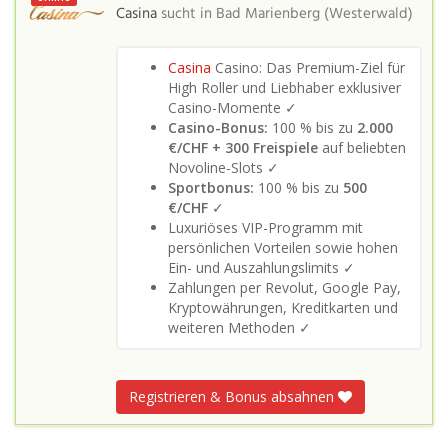
Casina
sucht in
Bad Marienberg (Westerwald)
Casina
Casino: Das Premium-Ziel für
High Roller und Liebhaber exklusiver
Casino-Momente ✓
Casino-Bonus:
100 % bis zu
2.000
€/CHF + 300 Freispiele
auf beliebten
Novoline-Slots ✓
Sportbonus:
100 % bis zu
500
€/CHF
✓
Luxuriöses VIP-Programm mit
persönlichen Vorteilen sowie hohen
Ein- und Auszahlungslimits ✓
Zahlungen per Revolut, Google Pay,
Kryptowährungen, Kreditkarten und
weiteren Methoden ✓
Registrieren & Bonus absahnen