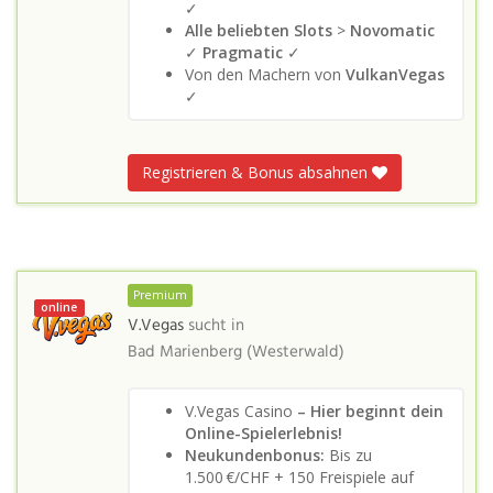
✓
Alle beliebten Slots
>
Novomatic
✓
Pragmatic
✓
Von den Machern von
VulkanVegas
✓
Registrieren & Bonus absahnen
Premium
online
V.Vegas
sucht in
Bad Marienberg (Westerwald)
V.Vegas Casino
– Hier beginnt dein
Online-Spielerlebnis!
Neukundenbonus:
Bis zu
1.500 €/CHF + 150 Freispiele auf