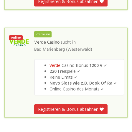
Registrieren & Bonus absahnen
Premium
online
Verde Casino
sucht in
Bad Marienberg (Westerwald)
Verde
Casino Bonus
1200 €
✓
220
Freispiele ✓
Keine Limits ✓
Novo Slots wie z.B. Book Of Ra
✓
Online Casino des Monats ✓
Registrieren & Bonus absahnen