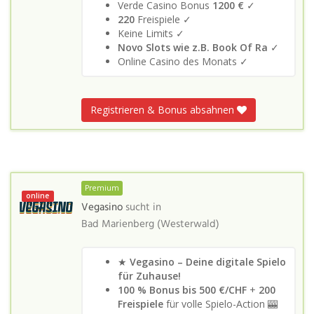
Verde Casino Bonus
1200 €
✓
220
Freispiele ✓
Keine Limits ✓
Novo Slots wie z.B. Book Of Ra
✓
Online Casino des Monats ✓
Registrieren & Bonus absahnen
Premium
online
Vegasino
sucht in
Bad Marienberg (Westerwald)
★
Vegasino – Deine digitale Spielo
für Zuhause!
100 % Bonus bis 500 €/CHF
+
200
Freispiele
für volle Spielo-Action 🎰