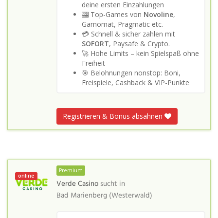
deine ersten Einzahlungen
🎰 Top-Games von
Novoline
,
Gamomat, Pragmatic etc.
💳 Schnell & sicher zahlen mit
SOFORT
, Paysafe & Crypto.
🚀 Hohe Limits – kein Spielspaß ohne
Freiheit
🎯 Belohnungen nonstop: Boni,
Freispiele, Cashback & VIP-Punkte
Registrieren & Bonus absahnen
Premium
online
Verde Casino
sucht in
Bad Marienberg (Westerwald)