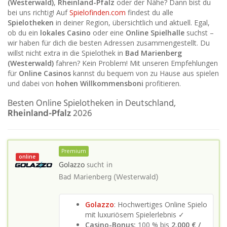
(Westerwald)
,
Rheinland-Pfalz
oder der Nähe? Dann bist du
bei uns richtig! Auf
Spielofinden.com
findest du alle
Spielotheken
in deiner Region, übersichtlich und aktuell. Egal,
ob du ein
lokales Casino
oder eine
Online Spielhalle
suchst –
wir haben für dich die besten Adressen zusammengestellt. Du
willst nicht extra in die Spielothek in
Bad Marienberg
(Westerwald)
fahren? Kein Problem! Mit unseren Empfehlungen
für
Online Casinos
kannst du bequem von zu Hause aus spielen
und dabei von
hohen Willkommensboni
profitieren.
Besten Online Spielotheken in Deutschland,
Rheinland-Pfalz
2026
Premium
online
Golazzo
sucht in
Bad Marienberg (Westerwald)
Golazzo
: Hochwertiges Online Spielo
mit luxuriösem Spielerlebnis ✓
Casino-Bonus:
100 % bis
2.000 € /