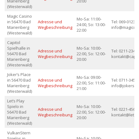
Marienberg
20:00
(Westerwald)
Magic Casino
Mo-Sa: 11:00-
in 56470 Bad
Adresse und
Tel: 069-012345
24:00, So: 13:00-
Marienberg
Wegbeschreibung
info@magiccas
22:00
(Westerwald)
Capitol
Spielhalle in
Mo-Sa: 10:00-
Adresse und
Tel: 0211-23456
56470 Bad
22:00, So: 12:00-
Wegbeschreibung
kontakt@capit
Marienberg
20:00
(Westerwald)
Joker’s Place
Mo-Sa: 09:00-
in 56470 Bad
Adresse und
Tel: 0711-34567
22:00, So: 11:00-
Marienberg
Wegbeschreibung
info@jokerspl
21:00
(Westerwald)
Let’s Play
Spielo in
Mo-Sa: 10:00-
Adresse und
Tel: 0221-45678
56470 Bad
22:00, So: 12:00-
Wegbeschreibung
kontakt@letsp
Marienberg
20:00
(Westerwald)
VulkanStern
Spielos in
Mo-Sa: 10:00-