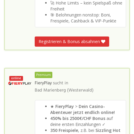
🚀 Hohe Limits – kein Spielspaß ohne
Freiheit
🎯 Belohnungen nonstop: Boni,
Freispiele, Cashback & VIP-Punkte
Registrieren & Bonus absahnen
Premium
online
FieryPlay
sucht in
Bad Marienberg (Westerwald)
★
FieryPlay
>
Dein Casino-
Abenteuer jetzt endlich online!
450% bis 2500€/CHF Bonus
auf
deine ersten Einzahlungen ✓
350 Freispiele
, z.B. bei
Sizzling Hot