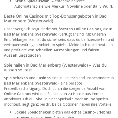
Große Spielauswahl
– entdecke beliebte
Automatenspiele wie
Merkur
,
Novoline
oder
Bally Wulff
.
Beste Online Casinos mit Top-Bonusangeboten in Bad
Marienberg (Westerwald)
Unser Vergleich zeigt dir die
seriösesten Online Casinos
, die in
Bad Marienberg (Westerwald)
verfügbar sind. Mit unseren
Empfehlungen kannst du sicher sein, dass du bei lizenzierten und
vertrauenswürdigen Anbietern spielst. Melde dich noch heute an
und profitiere von
schnellen Auszahlungen
und
fairen
Auszahlungsquoten
!
Spielhallen in Bad Marienberg (Westerwald) – Was du
wissen solltest
Spielotheken
und
Casinos
sind in Deutschland, insbesondere in
Bad Marienberg (Westerwald)
, eine beliebte
Freizeitbeschäftigung. Doch durch die steigende Anzahl von
Online Casinos
wird das Spielen von zu Hause aus immer
attraktiver. Ob du
lokal
in einer Spielhalle oder
online
spielen
möchtest, liegt ganz bei dir. Beide Optionen haben ihre Vorteile.
Lokale Spielotheken
bieten das
echte Casino-Erlebnis
mit einer einzigartigen Atmosphäre.