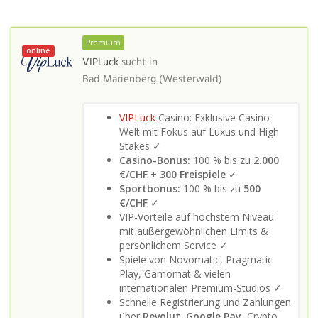
Premium
online
VIPLuck
sucht in
Bad Marienberg (Westerwald)
VIPLuck
Casino: Exklusive Casino-
Welt mit Fokus auf Luxus und High
Stakes ✓
Casino-Bonus:
100 % bis zu
2.000
€/CHF + 300 Freispiele
✓
Sportbonus:
100 % bis zu
500
€/CHF
✓
VIP-Vorteile auf höchstem Niveau
mit außergewöhnlichen Limits &
persönlichem Service ✓
Spiele von Novomatic, Pragmatic
Play, Gamomat & vielen
internationalen Premium-Studios ✓
Schnelle Registrierung und Zahlungen
über
Revolut
,
Google Pay
, Crypto