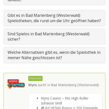
Gibt es in Bad Marienberg (Westerwald)
Spielotheken, die rund um die Uhr geöffnet haben?
Sind Spielos in Bad Marienberg (Westerwald)
sicher?
Welche Alternativen gibt es, wenn die Spielothek in
meiner Nähe geschlossen ist?
Premium
online
Wyns
sucht in
Bad Marienberg (Westerwald)
Wyns Casino – Wo High Roller
zuhause sind!
🎁 €/CHF500 Bonus + 200 Freispiele