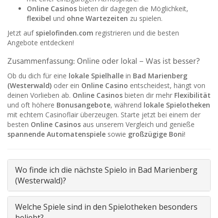
Online Casinos
bieten dir dagegen die Möglichkeit,
flexibel
und
ohne Wartezeiten
zu spielen.
Jetzt auf
spielofinden.com
registrieren und die besten
Angebote entdecken!
Zusammenfassung: Online oder lokal – Was ist besser?
Ob du dich für eine
lokale Spielhalle
in
Bad Marienberg
(Westerwald)
oder ein
Online Casino
entscheidest, hängt von
deinen Vorlieben ab.
Online Casinos
bieten dir mehr
Flexibilität
und oft höhere
Bonusangebote
, während
lokale Spielotheken
mit echtem Casinoflair überzeugen. Starte jetzt bei einem der
besten
Online Casinos
aus unserem Vergleich und genieße
spannende Automatenspiele
sowie
großzügige Boni
!
Wo finde ich die nächste Spielo in Bad Marienberg
(Westerwald)?
Welche Spiele sind in den Spielotheken besonders
beliebt?