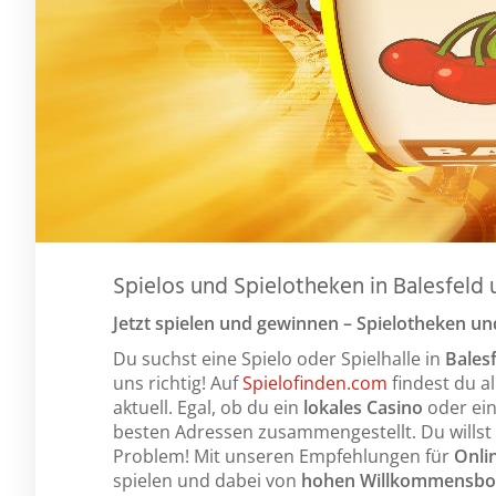
Spielos und Spielotheken in Balesfel
Jetzt spielen und gewinnen – Spielotheken un
Du suchst eine Spielo oder Spielhalle in
Bales
uns richtig! Auf
Spielofinden.com
findest du a
aktuell. Egal, ob du ein
lokales Casino
oder ei
besten Adressen zusammengestellt. Du willst n
Problem! Mit unseren Empfehlungen für
Onli
spielen und dabei von
hohen Willkommensbo