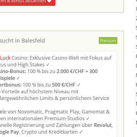
eren & Bonus absahnen
sucht in
Balesfeld
Premium
PLuck
Casino: Exklusive Casino-Welt mit Fokus auf
xus und High Stakes ✓
sino-Bonus:
100 % bis zu
2.000 €/CHF + 300
ispiele
✓
ortbonus:
100 % bis zu
500 €/CHF
✓
-Vorteile auf höchstem Niveau mit
ßergewöhnlichen Limits & persönlichem Service
iele von Novomatic, Pragmatic Play, Gamomat &
len internationalen Premium-Studios ✓
hnelle Registrierung und Zahlungen über
Revolut
,
ogle Pay
, Crypto und Kreditkarten ✓