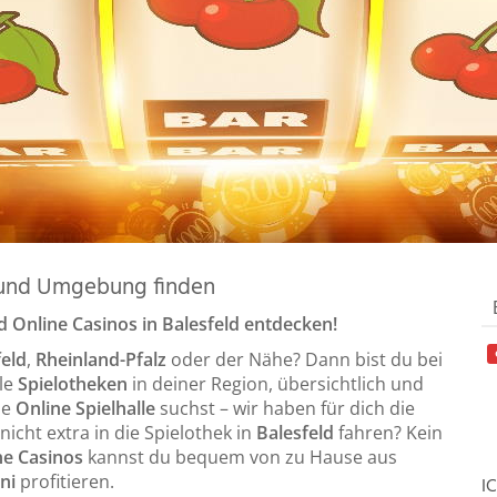
d und Umgebung finden
d Online Casinos in Balesfeld entdecken!
feld
,
Rheinland-Pfalz
oder der Nähe? Dann bist du bei
lle
Spielotheken
in deiner Region, übersichtlich und
ne
Online Spielhalle
suchst – wir haben für dich die
icht extra in die Spielothek in
Balesfeld
fahren? Kein
ne Casinos
kannst du bequem von zu Hause aus
ni
profitieren.
I