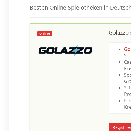
Besten Online Spielotheken in Deutsc
Golazzo
online
Go
Spi
Ca
Fre
Sp
Gr
Sch
Pro
Fle
Kre
Registri