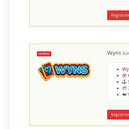
Registri
Wyns
su
online
Wy
🎁 
🕹️
💳 
👑 
Registri