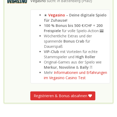
Vegasino
sucht in
Battenberg (Pfalz)
★
Vegasino
– Deine digitale Spielo
für Zuhause!
100 % Bonus bis 500 €/CHF
+
200
Freispiele
für volle Spielo-Action 🎰
Wöchentliche Extras und der
spannende
Bonus Crab
für
Dauerspaß
VIP-Club
mit Vorteilen für echte
Stammspieler und
High Roller
Original-Games aus der Spielo wie
Merkur
,
Novoline
&
Bally
🃏
Mehr
Informationen und Erfahrungen
im Vegasino Casino Test
Registrieren & Bonus absahnen