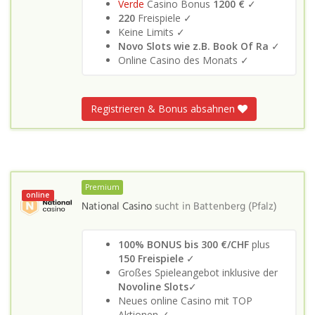
Verde
Casino Bonus
1200 €
✓
220
Freispiele ✓
Keine Limits ✓
Novo Slots wie z.B. Book Of Ra
✓
Online Casino des Monats ✓
Registrieren & Bonus absahnen
Premium
online
National Casino
sucht in
Battenberg (Pfalz)
100% BONUS bis 300 €/CHF
plus
150 Freispiele
✓
Großes Spieleangebot inklusive der
Novoline Slots
✓
Neues online Casino mit TOP
Aktionen ✓