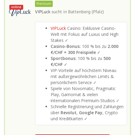
Premium
online
VIPLuck
sucht in
Battenberg (Pfalz)
VIPLuck
Casino: Exklusive Casino-
Welt mit Fokus auf Luxus und High
Stakes ✓
Casino-Bonus:
100 % bis zu
2.000
€/CHF + 300 Freispiele
✓
Sportbonus:
100 % bis zu
500
€/CHF
✓
VIP-Vorteile auf höchstem Niveau
mit außergewöhnlichen Limits &
persönlichem Service ✓
Spiele von Novomatic, Pragmatic
Play, Gamomat & vielen
internationalen Premium-Studios ✓
Schnelle Registrierung und Zahlungen
über
Revolut
,
Google Pay
, Crypto
und Kreditkarten ✓