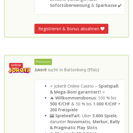
Sofortüberweisung
&
Sparkasse
✔️
Registrieren & Bonus absahnen
Premium
online
Joker8
sucht in
Battenberg (Pfalz)
⭐ Joker8 Online Casino
– Spielspaß
& Mega-Boni garantiert!
⭐
🔥
Willkommensbonus
: 100 % bis
500 €/CHF
& 50 % bis
1.000 €/CHF
+
200 Freispiele
🎰
Spielvielfalt
: Über
5.600 Spiele
,
darunter
Novomatic, Merkur, Bally
& Pragmatic Play Slots