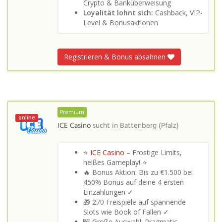
Crypto & Banküberweisung
Loyalität lohnt sich:
Cashback, VIP-
Level & Bonusaktionen
Registrieren & Bonus absahnen
Premium
online
ICE Casino
sucht in
Battenberg (Pfalz)
⭐
ICE Casino
– Frostige Limits,
heißes Gameplay! ⭐
🔥 Bonus Aktion: Bis zu €1.500 bei
450% Bonus auf deine 4 ersten
Einzahlungen ✓
🎁 270 Freispiele auf spannende
Slots wie Book of Fallen ✓
🎰 Große Auswahl: Pragmatic,