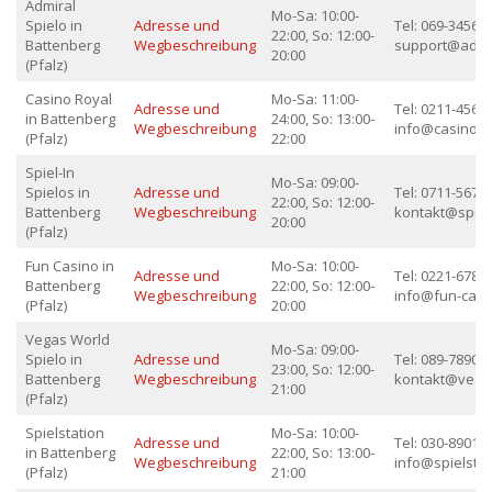
Admiral
Mo-Sa: 10:00-
Spielo in
Adresse und
Tel: 069-345678
22:00, So: 12:00-
Battenberg
Wegbeschreibung
support@admi
20:00
(Pfalz)
Casino Royal
Mo-Sa: 11:00-
Adresse und
Tel: 0211-45678
in Battenberg
24:00, So: 13:00-
Wegbeschreibung
info@casino-r
(Pfalz)
22:00
Spiel-In
Mo-Sa: 09:00-
Spielos in
Adresse und
Tel: 0711-56789
22:00, So: 12:00-
Battenberg
Wegbeschreibung
kontakt@spiel-
20:00
(Pfalz)
Fun Casino in
Mo-Sa: 10:00-
Adresse und
Tel: 0221-67890
Battenberg
22:00, So: 12:00-
Wegbeschreibung
info@fun-casi
(Pfalz)
20:00
Vegas World
Mo-Sa: 09:00-
Spielo in
Adresse und
Tel: 089-789012
23:00, So: 12:00-
Battenberg
Wegbeschreibung
kontakt@vega
21:00
(Pfalz)
Spielstation
Mo-Sa: 10:00-
Adresse und
Tel: 030-890123
in Battenberg
22:00, So: 13:00-
Wegbeschreibung
info@spielstat
(Pfalz)
21:00