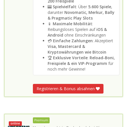
200 Freispiele
🎰
Spielvielfalt
: Über
5.600 Spiele
,
darunter
Novomatic, Merkur, Bally
& Pragmatic Play Slots
📱
Maximale Mobilität
:
Reibungsloses Spielen auf
iOS &
Android
ohne Einschränkungen
💳
Einfache Zahlungen
: Akzeptiert
Visa, Mastercard &
Kryptowährungen wie Bitcoin
🏆
Exklusive Vorteile
:
Reload-Boni,
Freispiele & ein VIP-Programm
für
noch mehr Gewinne!
Registrieren & Bonus absahnen
Premium
online