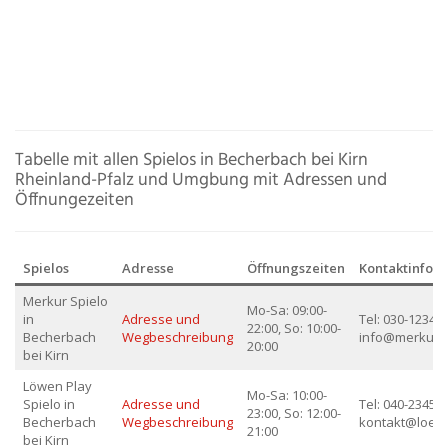
Tabelle mit allen Spielos in Becherbach bei Kirn
Rheinland-Pfalz und Umgbung mit Adressen und
Öffnungezeiten
Spielos
Adresse
Öffnungszeiten
Kontaktinfor
Merkur Spielo
Mo-Sa: 09:00-
in
Adresse und
Tel: 030-123456
22:00, So: 10:00-
Becherbach
Wegbeschreibung
info@merkur.
20:00
bei Kirn
Löwen Play
Mo-Sa: 10:00-
Spielo in
Adresse und
Tel: 040-234567
23:00, So: 12:00-
Becherbach
Wegbeschreibung
kontakt@loew
21:00
bei Kirn