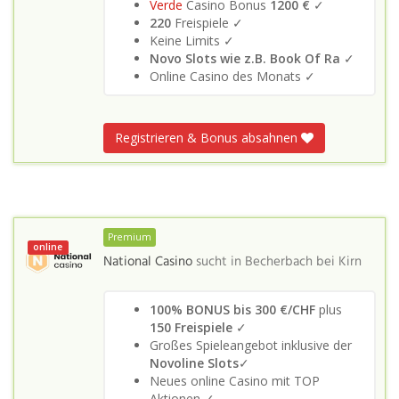
Verde
Casino Bonus
1200 €
✓
220
Freispiele ✓
Keine Limits ✓
Novo Slots wie z.B. Book Of Ra
✓
Online Casino des Monats ✓
Registrieren & Bonus absahnen
Premium
online
National Casino
sucht in
Becherbach bei Kirn
100% BONUS bis 300 €/CHF
plus
150 Freispiele
✓
Großes Spieleangebot inklusive der
Novoline Slots
✓
Neues online Casino mit TOP
Aktionen ✓