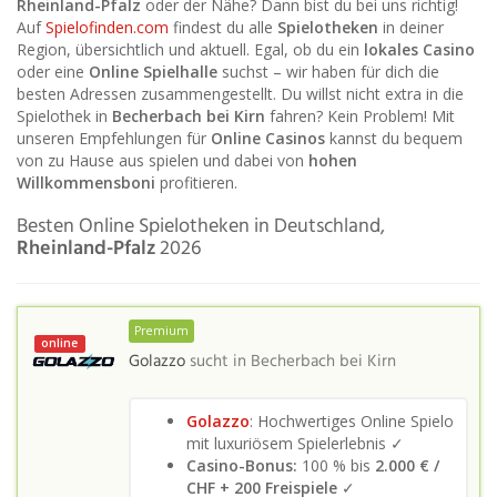
Rheinland-Pfalz
oder der Nähe? Dann bist du bei uns richtig!
Auf
Spielofinden.com
findest du alle
Spielotheken
in deiner
Region, übersichtlich und aktuell. Egal, ob du ein
lokales Casino
oder eine
Online Spielhalle
suchst – wir haben für dich die
besten Adressen zusammengestellt. Du willst nicht extra in die
Spielothek in
Becherbach bei Kirn
fahren? Kein Problem! Mit
unseren Empfehlungen für
Online Casinos
kannst du bequem
von zu Hause aus spielen und dabei von
hohen
Willkommensboni
profitieren.
Besten Online Spielotheken in Deutschland,
Rheinland-Pfalz
2026
Premium
online
Golazzo
sucht in
Becherbach bei Kirn
Golazzo
: Hochwertiges Online Spielo
mit luxuriösem Spielerlebnis ✓
Casino-Bonus:
100 % bis
2.000 € /
CHF + 200 Freispiele
✓