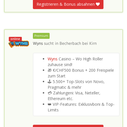
Registrieren & Bonus absahnen
Premium
online
Wyns
sucht in
Becherbach bei Kirn
Wyns
Casino – Wo High Roller
zuhause sind!
🎁 €/CHF500 Bonus + 200 Freispiele
zum Start
🕹️ 5.500+ Top-Slots von Novo,
Pragmatic & mehr
💳 Zahlungeni: Visa, Neteller,
Ethereum etc.
👑 VIP-Features: Exklusivboni & Top-
Limits