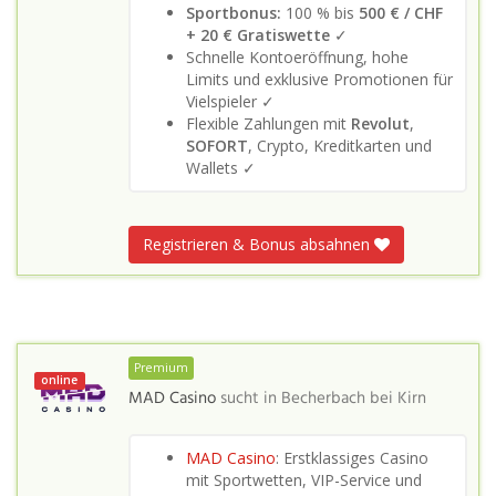
Sportbonus:
100 % bis
500 € / CHF
+ 20 € Gratiswette
✓
Schnelle Kontoeröffnung, hohe
Limits und exklusive Promotionen für
Vielspieler ✓
Flexible Zahlungen mit
Revolut
,
SOFORT
, Crypto, Kreditkarten und
Wallets ✓
Registrieren & Bonus absahnen
Premium
online
MAD Casino
sucht in
Becherbach bei Kirn
MAD Casino
: Erstklassiges Casino
mit Sportwetten, VIP-Service und