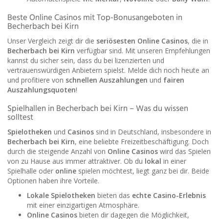
Beste Online Casinos mit Top-Bonusangeboten in
Becherbach bei Kirn
Unser Vergleich zeigt dir die
seriösesten Online Casinos
, die in
Becherbach bei Kirn
verfügbar sind. Mit unseren Empfehlungen
kannst du sicher sein, dass du bei lizenzierten und
vertrauenswürdigen Anbietern spielst. Melde dich noch heute an
und profitiere von
schnellen Auszahlungen
und
fairen
Auszahlungsquoten
!
Spielhallen in Becherbach bei Kirn – Was du wissen
solltest
Spielotheken
und
Casinos
sind in Deutschland, insbesondere in
Becherbach bei Kirn
, eine beliebte Freizeitbeschäftigung. Doch
durch die steigende Anzahl von
Online Casinos
wird das Spielen
von zu Hause aus immer attraktiver. Ob du
lokal
in einer
Spielhalle oder
online
spielen möchtest, liegt ganz bei dir. Beide
Optionen haben ihre Vorteile.
Lokale Spielotheken
bieten das
echte Casino-Erlebnis
mit einer einzigartigen Atmosphäre.
Online Casinos
bieten dir dagegen die Möglichkeit,