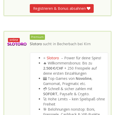
Registrieren & Bonus absahnen
Premium
online
Slotoro
sucht in
Becherbach bei Kirn
⭐
Slotoro
– Power für deine Spins!
🔥 Willkommensbonus: Bis zu
2.500 €/CHF
+ 250 Freispiele auf
deine ersten Einzahlungen
🎰 Top-Games von
Novoline
,
Gamomat, Pragmatic etc.
💳 Schnell & sicher zahlen mit
SOFORT
, Paysafe & Crypto.
🚀 Hohe Limits – kein Spielspaß ohne
Freiheit
🎯 Belohnungen nonstop: Boni,
Freispiele, Cashback & VIP-Punkte