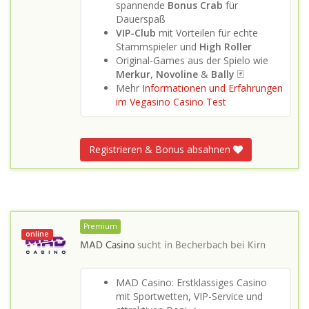
spannende
Bonus Crab
für
Dauerspaß
VIP-Club
mit Vorteilen für echte
Stammspieler und
High Roller
Original-Games aus der Spielo wie
Merkur
,
Novoline
&
Bally
🃏
Mehr
Informationen und Erfahrungen
im Vegasino Casino Test
Registrieren & Bonus absahnen
Premium
online
MAD Casino
sucht in
Becherbach bei Kirn
MAD Casino: Erstklassiges Casino
mit Sportwetten, VIP-Service und