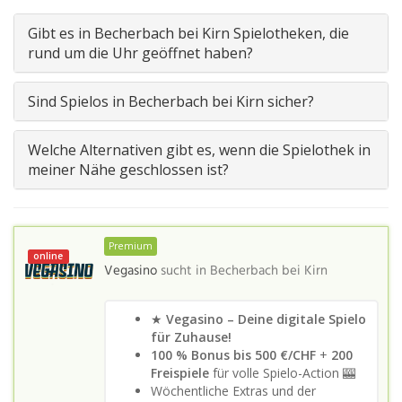
Gibt es in Becherbach bei Kirn Spielotheken, die
rund um die Uhr geöffnet haben?
Sind Spielos in Becherbach bei Kirn sicher?
Welche Alternativen gibt es, wenn die Spielothek in
meiner Nähe geschlossen ist?
Premium
online
Vegasino
sucht in
Becherbach bei Kirn
★
Vegasino – Deine digitale Spielo
für Zuhause!
100 % Bonus bis 500 €/CHF
+
200
Freispiele
für volle Spielo-Action 🎰
Wöchentliche Extras und der