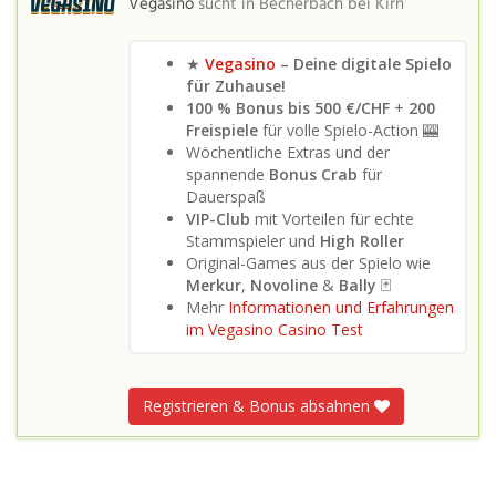
Vegasino
sucht in
Becherbach bei Kirn
★
Vegasino
– Deine digitale Spielo
für Zuhause!
100 % Bonus bis 500 €/CHF
+
200
Freispiele
für volle Spielo-Action 🎰
Wöchentliche Extras und der
spannende
Bonus Crab
für
Dauerspaß
VIP-Club
mit Vorteilen für echte
Stammspieler und
High Roller
Original-Games aus der Spielo wie
Merkur
,
Novoline
&
Bally
🃏
Mehr
Informationen und Erfahrungen
im Vegasino Casino Test
Registrieren & Bonus absahnen