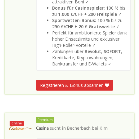
attraktiven Boni ✓
Bonus für Casinospieler:
100 % bis
zu
1.000 €/CHF + 200 Freispiele
✓
Sportwetten-Bonus:
100 % bis zu
250 €/CHF + 20 € Gratiswette
✓
Perfekt für ambitionierte Spieler dank
hoher Einsatzlimits und exklusiver
High-Roller-Vorteile ✓
Zahlungen über
Revolut
,
SOFORT
,
Kreditkarte, Kryptowährungen,
Banktransfer und E-Wallets ✓
Registrieren & Bonus absahnen
Premium
online
Casina
sucht in
Becherbach bei Kirn