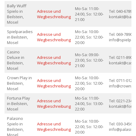
Bally Wulff
Mo-Sa: 11:00-
Spielo in
Adresse und
Tel: 040-678901
24:00, So: 12:00-
Beilstein,
Wegbeschreibung
kontakt@bally
21:00
Mosel
Spielparadies
Mo-Sa: 10:00-
Adresse und
Tel: 069-789012
in Beilstein,
22:00, So: 12:00-
Wegbeschreibung
info@spielpar
Mosel
20:00
Casino
Mo-Sa: 09:00-
Deluxe in
Adresse und
Tel: 0211-89012
23:00, So: 12:00-
Beilstein,
Wegbeschreibung
kontakt@casi
21:00
Mosel
Crown Play in
Mo-Sa: 10:00-
Adresse und
Tel: 0711-01234
Beilstein,
22:00, So: 12:00-
Wegbeschreibung
info@crownpl
Mosel
20:00
Fortuna Play
Mo-Sa: 11:00-
Adresse und
Tel: 0221-23456
in Beilstein,
24:00, So: 13:00-
Wegbeschreibung
kontakt@fortu
Mosel
22:00
Palasino
Mo-Sa: 10:00-
Spielo in
Adresse und
Tel: 030-345678
22:00, So: 12:00-
Beilstein,
Wegbeschreibung
info@palasino
20:00
Mosel