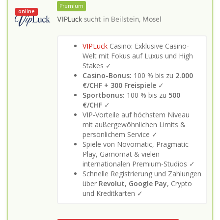
Premium
online
VIPLuck
sucht in
Beilstein, Mosel
VIPLuck
Casino: Exklusive Casino-
Welt mit Fokus auf Luxus und High
Stakes ✓
Casino-Bonus:
100 % bis zu
2.000
€/CHF + 300 Freispiele
✓
Sportbonus:
100 % bis zu
500
€/CHF
✓
VIP-Vorteile auf höchstem Niveau
mit außergewöhnlichen Limits &
persönlichem Service ✓
Spiele von Novomatic, Pragmatic
Play, Gamomat & vielen
internationalen Premium-Studios ✓
Schnelle Registrierung und Zahlungen
über
Revolut
,
Google Pay
, Crypto
und Kreditkarten ✓