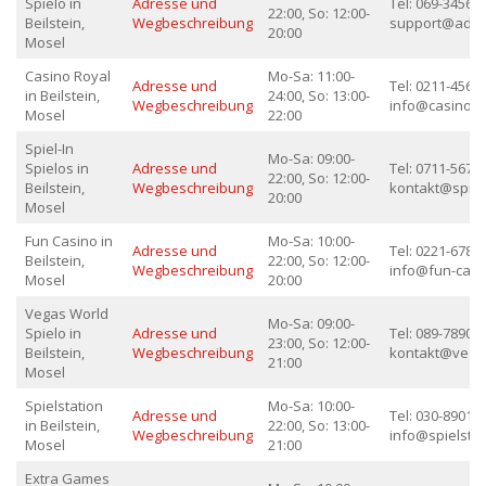
Spielo in
Adresse und
Tel: 069-345678
22:00, So: 12:00-
Beilstein,
Wegbeschreibung
support@admi
20:00
Mosel
Casino Royal
Mo-Sa: 11:00-
Adresse und
Tel: 0211-45678
in Beilstein,
24:00, So: 13:00-
Wegbeschreibung
info@casino-r
Mosel
22:00
Spiel-In
Mo-Sa: 09:00-
Spielos in
Adresse und
Tel: 0711-56789
22:00, So: 12:00-
Beilstein,
Wegbeschreibung
kontakt@spiel-
20:00
Mosel
Fun Casino in
Mo-Sa: 10:00-
Adresse und
Tel: 0221-67890
Beilstein,
22:00, So: 12:00-
Wegbeschreibung
info@fun-casi
Mosel
20:00
Vegas World
Mo-Sa: 09:00-
Spielo in
Adresse und
Tel: 089-789012
23:00, So: 12:00-
Beilstein,
Wegbeschreibung
kontakt@vega
21:00
Mosel
Spielstation
Mo-Sa: 10:00-
Adresse und
Tel: 030-890123
in Beilstein,
22:00, So: 13:00-
Wegbeschreibung
info@spielstat
Mosel
21:00
Extra Games