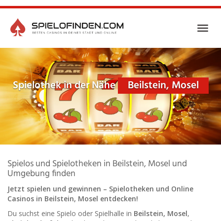
Skip
to
main
Toggl
content
navig
Spielothek in der Nähe
Beilstein, Mosel
Spielos und Spielotheken in Beilstein, Mosel und
Umgebung finden
Jetzt spielen und gewinnen – Spielotheken und Online
Casinos in Beilstein, Mosel entdecken!
Du suchst eine Spielo oder Spielhalle in
Beilstein, Mosel
,