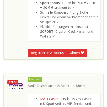
Sportbonus:
100 % bis
500 € / CHF
+ 20 € Gratiswette
✓
Schnelle Kontoeröffnung, hohe
Limits und exklusive Promotionen für
Vielspieler ✓
Flexible Zahlungen mit
Revolut
,
SOFORT
, Crypto, Kreditkarten und
Wallets ✓
Registrieren & Bonus absahnen
Premium
online
MAD Casino
sucht in
Beilstein, Mosel
MAD Casino
: Erstklassiges Casino
mit Sportwetten, VIP-Service und