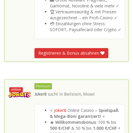
Gamomat, Novoline & viele mehr ✓
🏆 Vertrauenswürdig & mit Preisen
ausgezeichnet – ein Profi‑Casino ✓
💳 Einzahlungen ohne Stress:
SOFORT, Paysafecard oder Crypto ✓
Registrieren & Bonus absahnen
Premium
online
Joker8
sucht in
Beilstein, Mosel
⭐
Joker8
Online Casino
– Spielspaß
& Mega-Boni garantiert!
⭐
🔥
Willkommensbonus
: 100 % bis
500 €/CHF
& 50 % bis
1.000 €/CHF
+