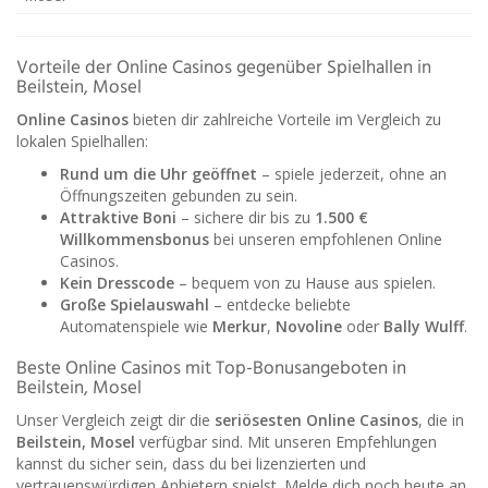
Vorteile der Online Casinos gegenüber Spielhallen in
Beilstein, Mosel
Online Casinos
bieten dir zahlreiche Vorteile im Vergleich zu
lokalen Spielhallen:
Rund um die Uhr geöffnet
– spiele jederzeit, ohne an
Öffnungszeiten gebunden zu sein.
Attraktive Boni
– sichere dir bis zu
1.500 €
Willkommensbonus
bei unseren empfohlenen Online
Casinos.
Kein Dresscode
– bequem von zu Hause aus spielen.
Große Spielauswahl
– entdecke beliebte
Automatenspiele wie
Merkur
,
Novoline
oder
Bally Wulff
.
Beste Online Casinos mit Top-Bonusangeboten in
Beilstein, Mosel
Unser Vergleich zeigt dir die
seriösesten Online Casinos
, die in
Beilstein, Mosel
verfügbar sind. Mit unseren Empfehlungen
kannst du sicher sein, dass du bei lizenzierten und
vertrauenswürdigen Anbietern spielst. Melde dich noch heute an