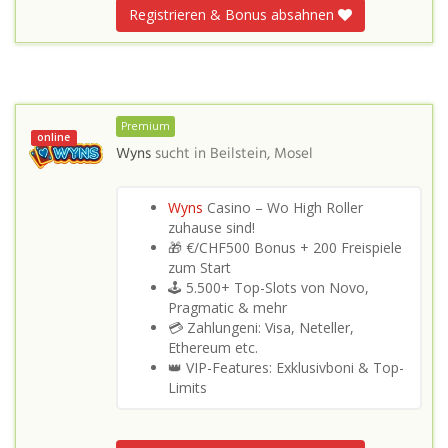
Registrieren & Bonus absahnen
Premium
online
Wyns
sucht in
Beilstein, Mosel
Wyns
Casino – Wo High Roller
zuhause sind!
🎁 €/CHF500 Bonus + 200 Freispiele
zum Start
🕹️ 5.500+ Top-Slots von Novo,
Pragmatic & mehr
💳 Zahlungeni: Visa, Neteller,
Ethereum etc.
👑 VIP-Features: Exklusivboni & Top-
Limits