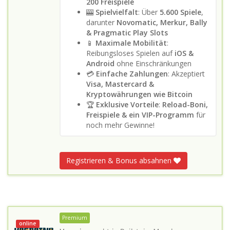
200 Freispiele
🎰
Spielvielfalt
: Über
5.600 Spiele
,
darunter
Novomatic, Merkur, Bally
& Pragmatic Play Slots
📱
Maximale Mobilität
:
Reibungsloses Spielen auf
iOS &
Android
ohne Einschränkungen
💳
Einfache Zahlungen
: Akzeptiert
Visa, Mastercard &
Kryptowährungen wie Bitcoin
🏆
Exklusive Vorteile
:
Reload-Boni,
Freispiele & ein VIP-Programm
für
noch mehr Gewinne!
Registrieren & Bonus absahnen
Premium
online