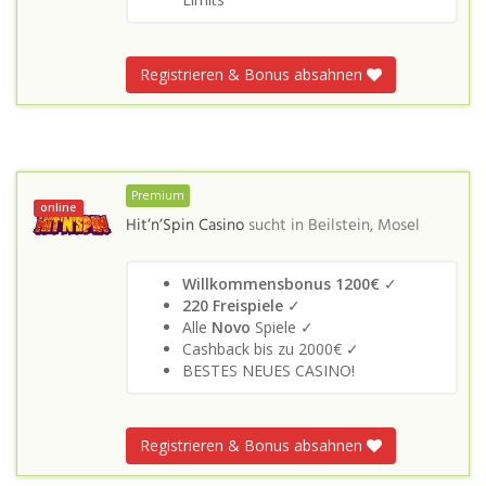
Registrieren & Bonus absahnen
Premium
online
Hit’n’Spin Casino
sucht in
Beilstein, Mosel
Willkommensbonus 1200€
✓
220 Freispiele
✓
Alle
Novo
Spiele ✓
Cashback bis zu 2000€ ✓
BESTES NEUES CASINO!
Registrieren & Bonus absahnen