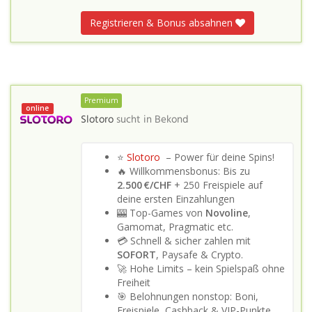
Registrieren & Bonus absahnen
Premium
online
Slotoro
sucht in
Bekond
⭐
Slotoro
– Power für deine Spins!
🔥 Willkommensbonus: Bis zu
2.500 €/CHF
+ 250 Freispiele auf
deine ersten Einzahlungen
🎰 Top-Games von
Novoline
,
Gamomat, Pragmatic etc.
💳 Schnell & sicher zahlen mit
SOFORT
, Paysafe & Crypto.
🚀 Hohe Limits – kein Spielspaß ohne
Freiheit
🎯 Belohnungen nonstop: Boni,
Freispiele, Cashback & VIP-Punkte