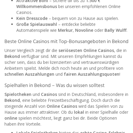
Attraktive Boni
– sichere dir bis zu
1.500 €
Willkommensbonus
bei unseren empfohlenen Online
Casinos.
Kein Dresscode
– bequem von zu Hause aus spielen.
Große Spielauswahl
– entdecke beliebte
Automatenspiele wie
Merkur
,
Novoline
oder
Bally Wulff
.
Beste Online Casinos mit Top-Bonusangeboten in Bekond
Unser Vergleich zeigt dir die
seriösesten Online Casinos
, die in
Bekond
verfügbar sind. Mit unseren Empfehlungen kannst du
sicher sein, dass du bei lizenzierten und vertrauenswürdigen
Anbietern spielst. Melde dich noch heute an und profitiere von
schnellen Auszahlungen
und
fairen Auszahlungsquoten
!
Spielhallen in Bekond – Was du wissen solltest
Spielotheken
und
Casinos
sind in Deutschland, insbesondere in
Bekond
, eine beliebte Freizeitbeschäftigung. Doch durch die
steigende Anzahl von
Online Casinos
wird das Spielen von zu
Hause aus immer attraktiver. Ob du
lokal
in einer Spielhalle oder
online
spielen möchtest, liegt ganz bei dir. Beide Optionen
haben ihre Vorteile.
Lokale Spielotheken
bieten das
echte Casino-Erlebnis