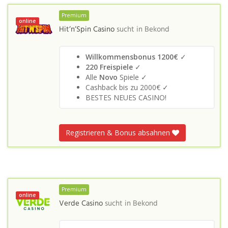
Premium
online
Hit’n’Spin Casino
sucht in
Bekond
Willkommensbonus 1200€
✓
220 Freispiele
✓
Alle
Novo
Spiele ✓
Cashback bis zu 2000€ ✓
BESTES NEUES CASINO!
Registrieren & Bonus absahnen
Premium
online
Verde Casino
sucht in
Bekond