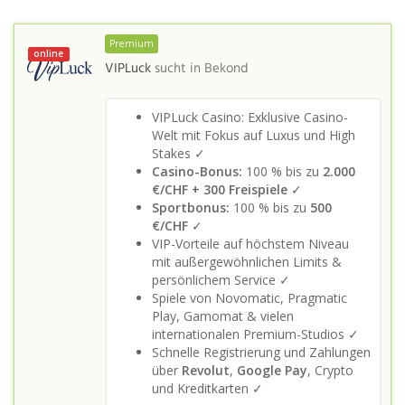
Premium
online
VIPLuck
sucht in
Bekond
VIPLuck Casino: Exklusive Casino-
Welt mit Fokus auf Luxus und High
Stakes ✓
Casino-Bonus:
100 % bis zu
2.000
€/CHF + 300 Freispiele
✓
Sportbonus:
100 % bis zu
500
€/CHF
✓
VIP-Vorteile auf höchstem Niveau
mit außergewöhnlichen Limits &
persönlichem Service ✓
Spiele von Novomatic, Pragmatic
Play, Gamomat & vielen
internationalen Premium-Studios ✓
Schnelle Registrierung und Zahlungen
über
Revolut
,
Google Pay
, Crypto
und Kreditkarten ✓