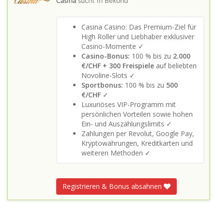
Casina
sucht in
Bekond
Casina Casino: Das Premium-Ziel für
High Roller und Liebhaber exklusiver
Casino-Momente ✓
Casino-Bonus:
100 % bis zu
2.000
€/CHF + 300 Freispiele
auf beliebten
Novoline-Slots ✓
Sportbonus:
100 % bis zu
500
€/CHF
✓
Luxuriöses VIP-Programm mit
persönlichen Vorteilen sowie hohen
Ein- und Auszahlungslimits ✓
Zahlungen per Revolut, Google Pay,
Kryptowährungen, Kreditkarten und
weiteren Methoden ✓
Registrieren & Bonus absahnen