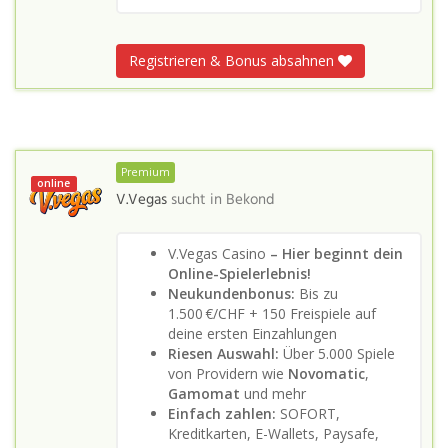
Registrieren & Bonus absahnen
Premium
online
V.Vegas
sucht in
Bekond
V.Vegas Casino
– Hier beginnt dein
Online-Spielerlebnis!
Neukundenbonus:
Bis zu
1.500 €/CHF + 150 Freispiele auf
deine ersten Einzahlungen
Riesen Auswahl:
Über 5.000 Spiele
von Providern wie
Novomatic
,
Gamomat
und mehr
Einfach zahlen:
SOFORT,
Kreditkarten, E-Wallets, Paysafe,