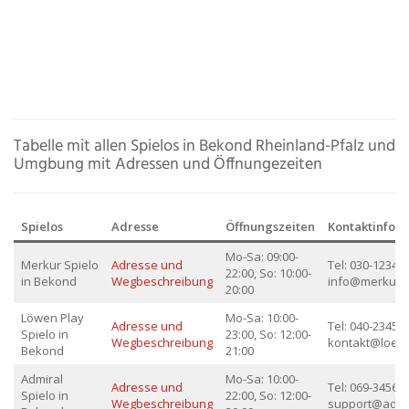
Tabelle mit allen Spielos in Bekond Rheinland-Pfalz und
Umgbung mit Adressen und Öffnungezeiten
Spielos
Adresse
Öffnungszeiten
Kontaktinfor
Mo-Sa: 09:00-
Merkur Spielo
Adresse und
Tel: 030-123456
22:00, So: 10:00-
in Bekond
Wegbeschreibung
info@merkur.
20:00
Löwen Play
Mo-Sa: 10:00-
Adresse und
Tel: 040-234567
Spielo in
23:00, So: 12:00-
Wegbeschreibung
kontakt@loew
Bekond
21:00
Admiral
Mo-Sa: 10:00-
Adresse und
Tel: 069-345678
Spielo in
22:00, So: 12:00-
Wegbeschreibung
support@admi