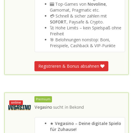
🎰 Top-Games von
Novoline
,
Gamomat, Pragmatic etc.
💳 Schnell & sicher zahlen mit
SOFORT
, Paysafe & Crypto.
🚀 Hohe Limits – kein Spielspaß ohne
Freiheit
🎯 Belohnungen nonstop: Boni,
Freispiele, Cashback & VIP-Punkte
Registrieren & Bonus absahnen
Premium
online
Vegasino
sucht in
Bekond
★
Vegasino – Deine digitale Spielo
für Zuhause!