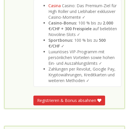
Casina
Casino: Das Premium-Ziel für
High Roller und Liebhaber exklusiver
Casino-Momente ✓
Casino-Bonus:
100 % bis zu
2.000
€/CHF + 300 Freispiele
auf beliebten
Novoline-Slots ✓
Sportbonus:
100 % bis zu
500
€/CHF
✓
Luxuriöses VIP-Programm mit
persönlichen Vorteilen sowie hohen
Ein- und Auszahlungslimits ✓
Zahlungen per Revolut, Google Pay,
Kryptowährungen, Kreditkarten und
weiteren Methoden ✓
Registrieren & Bonus absahnen