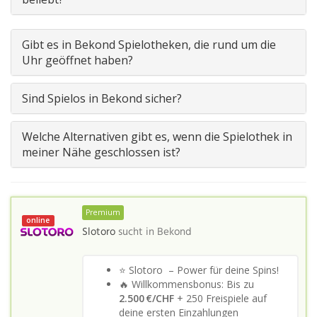
Gibt es in Bekond Spielotheken, die rund um die
Uhr geöffnet haben?
Sind Spielos in Bekond sicher?
Welche Alternativen gibt es, wenn die Spielothek in
meiner Nähe geschlossen ist?
Premium
online
Slotoro
sucht in
Bekond
⭐ Slotoro – Power für deine Spins!
🔥 Willkommensbonus: Bis zu
2.500 €/CHF
+ 250 Freispiele auf
deine ersten Einzahlungen