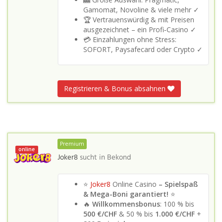
Gamomat, Novoline & viele mehr ✓
🏆 Vertrauenswürdig & mit Preisen
ausgezeichnet – ein Profi‑Casino ✓
💳 Einzahlungen ohne Stress:
SOFORT, Paysafecard oder Crypto ✓
Registrieren & Bonus absahnen
Premium
online
Joker8
sucht in
Bekond
⭐
Joker8
Online Casino
– Spielspaß
& Mega-Boni garantiert!
⭐
🔥
Willkommensbonus
: 100 % bis
500 €/CHF
& 50 % bis
1.000 €/CHF
+