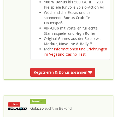
100 % Bonus bis 500 €/CHF
+
200
Freispiele
für volle Spielo-Action 🎰
Wöchentliche Extras und der
spannende
Bonus Crab
für
Dauerspaß
VIP-Club
mit Vorteilen für echte
Stammspieler und
High Roller
Original-Games aus der Spielo wie
Merkur
,
Novoline
&
Bally
🃏
Mehr
Informationen und Erfahrungen
im Vegasino Casino Test
Registrieren & Bonus absahnen
Premium
online
Golazzo
sucht in
Bekond