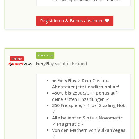
Registrieren & Bonus absahnen
Premium
online
FieryPlay
sucht in
Bekond
★
FieryPlay
>
Dein Casino-
Abenteuer jetzt endlich online!
450% bis 2500€/CHF Bonus
auf
deine ersten Einzahlungen ✓
350 Freispiele
, z.B. bei
Sizzling Hot
✓
Alle beliebten Slots
>
Novomatic
✓
Pragmatic
✓
Von den Machern von
VulkanVegas
✓