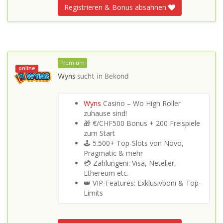
Registrieren & Bonus absahnen
Premium
online
Wyns
sucht in
Bekond
Wyns
Casino – Wo High Roller
zuhause sind!
🎁 €/CHF500 Bonus + 200 Freispiele
zum Start
🕹️ 5.500+ Top-Slots von Novo,
Pragmatic & mehr
💳 Zahlungeni: Visa, Neteller,
Ethereum etc.
👑 VIP-Features: Exklusivboni & Top-
Limits