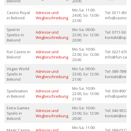
Bekond
20:00
Mo-Sa: 11:00-
Casino Royal
Adresse und
Tel: 0211-45678
24:00, So: 13:00-
in Bekond
Wegbeschreibung
info@casino-r
22:00
Spiel-In
Mo-Sa: 09:00-
Adresse und
Tel: 0711-56789
Spielos in
22:00, So: 12:00-
Wegbeschreibung
kontakt@spiel-
Bekond
20:00
Mo-Sa: 10:00-
Fun Casino in
Adresse und
Tel: 0221-67890
22:00, So: 12:00-
Bekond
Wegbeschreibung
info@fun-casi
20:00
Vegas World
Mo-Sa: 09:00-
Adresse und
Tel: 089-789012
Spielo in
23:00, So: 12:00-
Wegbeschreibung
kontakt@vega
Bekond
21:00
Mo-Sa: 10:00-
Spielstation
Adresse und
Tel: 030-890123
22:00, So: 13:00-
in Bekond
Wegbeschreibung
info@spielstat
21:00
Extra Games
Mo-Sa: 10:00-
Adresse und
Tel: 040-901234
Spielo in
23:00, So: 12:00-
Wegbeschreibung
kontakt@extr
Bekond
20:00
Mo-Sa: 11:00-
Magic Casino
Adresse und
Tel: 069-012345