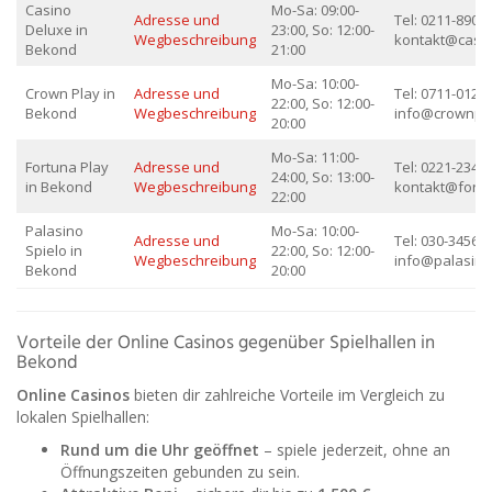
Casino
Mo-Sa: 09:00-
Adresse und
Tel: 0211-89012
Deluxe in
23:00, So: 12:00-
Wegbeschreibung
kontakt@casi
Bekond
21:00
Mo-Sa: 10:00-
Crown Play in
Adresse und
Tel: 0711-01234
22:00, So: 12:00-
Bekond
Wegbeschreibung
info@crownpl
20:00
Mo-Sa: 11:00-
Fortuna Play
Adresse und
Tel: 0221-23456
24:00, So: 13:00-
in Bekond
Wegbeschreibung
kontakt@fortu
22:00
Palasino
Mo-Sa: 10:00-
Adresse und
Tel: 030-345678
Spielo in
22:00, So: 12:00-
Wegbeschreibung
info@palasino
Bekond
20:00
Vorteile der Online Casinos gegenüber Spielhallen in
Bekond
Online Casinos
bieten dir zahlreiche Vorteile im Vergleich zu
lokalen Spielhallen:
Rund um die Uhr geöffnet
– spiele jederzeit, ohne an
Öffnungszeiten gebunden zu sein.