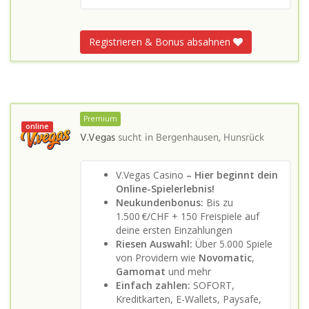
Registrieren & Bonus absahnen
Premium
online
V.Vegas
sucht in
Bergenhausen, Hunsrück
V.Vegas Casino
– Hier beginnt dein
Online-Spielerlebnis!
Neukundenbonus:
Bis zu
1.500 €/CHF + 150 Freispiele auf
deine ersten Einzahlungen
Riesen Auswahl:
Über 5.000 Spiele
von Providern wie
Novomatic
,
Gamomat
und mehr
Einfach zahlen:
SOFORT,
Kreditkarten, E-Wallets, Paysafe,