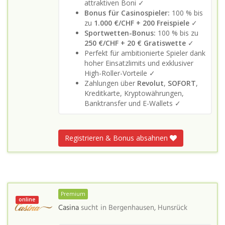
attraktiven Boni ✓
Bonus für Casinospieler:
100 % bis
zu
1.000 €/CHF + 200 Freispiele
✓
Sportwetten-Bonus:
100 % bis zu
250 €/CHF + 20 € Gratiswette
✓
Perfekt für ambitionierte Spieler dank
hoher Einsatzlimits und exklusiver
High-Roller-Vorteile ✓
Zahlungen über
Revolut
,
SOFORT
,
Kreditkarte, Kryptowährungen,
Banktransfer und E-Wallets ✓
Registrieren & Bonus absahnen
Premium
online
Casina
sucht in
Bergenhausen, Hunsrück