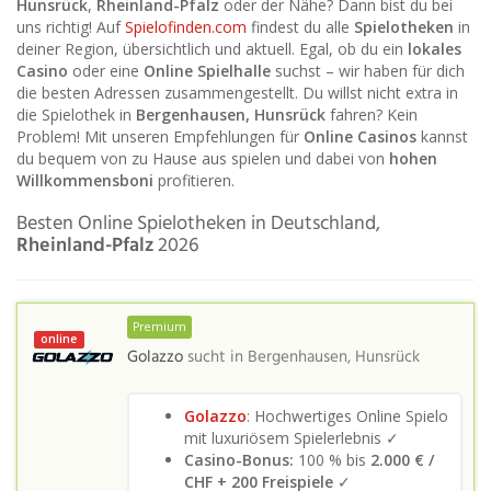
Hunsrück
,
Rheinland-Pfalz
oder der Nähe? Dann bist du bei
uns richtig! Auf
Spielofinden.com
findest du alle
Spielotheken
in
deiner Region, übersichtlich und aktuell. Egal, ob du ein
lokales
Casino
oder eine
Online Spielhalle
suchst – wir haben für dich
die besten Adressen zusammengestellt. Du willst nicht extra in
die Spielothek in
Bergenhausen, Hunsrück
fahren? Kein
Problem! Mit unseren Empfehlungen für
Online Casinos
kannst
du bequem von zu Hause aus spielen und dabei von
hohen
Willkommensboni
profitieren.
Besten Online Spielotheken in Deutschland,
Rheinland-Pfalz
2026
Premium
online
Golazzo
sucht in
Bergenhausen, Hunsrück
Golazzo
: Hochwertiges Online Spielo
mit luxuriösem Spielerlebnis ✓
Casino-Bonus:
100 % bis
2.000 € /
CHF + 200 Freispiele
✓