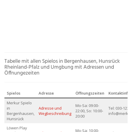
Tabelle mit allen Spielos in Bergenhausen, Hunsrück
Rheinland-Pfalz und Umgbung mit Adressen und
Öffnungezeiten
Spielos
Adresse
Öffnungszeiten
Kontaktinfo
Merkur Spielo
Mo-Sa: 09:00-
in
Adresse und
Tel: 030-1234
22:00, So: 10:00-
Bergenhausen,
Wegbeschreibung
info@merkur
20:00
Hunsrück
Löwen Play
Mo-Sa: 10:00-