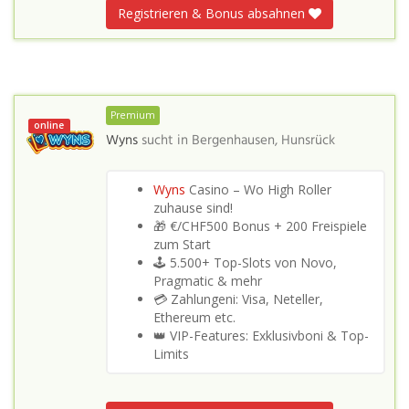
Registrieren & Bonus absahnen
Premium
online
Wyns
sucht in
Bergenhausen, Hunsrück
Wyns
Casino – Wo High Roller
zuhause sind!
🎁 €/CHF500 Bonus + 200 Freispiele
zum Start
🕹️ 5.500+ Top-Slots von Novo,
Pragmatic & mehr
💳 Zahlungeni: Visa, Neteller,
Ethereum etc.
👑 VIP-Features: Exklusivboni & Top-
Limits