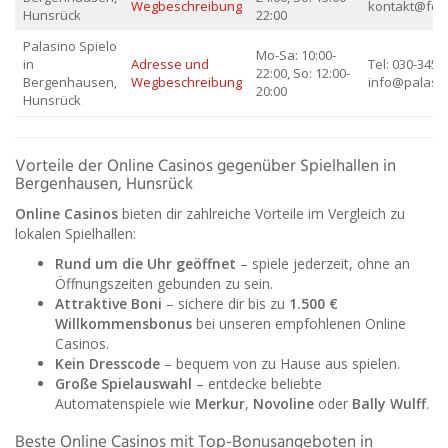
Wegbeschreibung
kontakt@for
Hunsrück
22:00
Palasino Spielo
Mo-Sa: 10:00-
in
Adresse und
Tel: 030-3456
22:00, So: 12:00-
Bergenhausen,
Wegbeschreibung
info@palasi
20:00
Hunsrück
Vorteile der Online Casinos gegenüber Spielhallen in
Bergenhausen, Hunsrück
Online Casinos
bieten dir zahlreiche Vorteile im Vergleich zu
lokalen Spielhallen:
Rund um die Uhr geöffnet
– spiele jederzeit, ohne an
Öffnungszeiten gebunden zu sein.
Attraktive Boni
– sichere dir bis zu
1.500 €
Willkommensbonus
bei unseren empfohlenen Online
Casinos.
Kein Dresscode
– bequem von zu Hause aus spielen.
Große Spielauswahl
– entdecke beliebte
Automatenspiele wie
Merkur
,
Novoline
oder
Bally Wulff
.
Beste Online Casinos mit Top-Bonusangeboten in