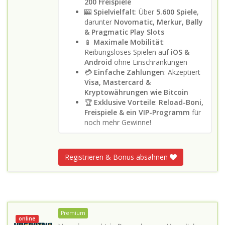
200 Freispiele
🎰
Spielvielfalt
: Über
5.600 Spiele
,
darunter
Novomatic, Merkur, Bally
& Pragmatic Play Slots
📱
Maximale Mobilität
:
Reibungsloses Spielen auf
iOS &
Android
ohne Einschränkungen
💳
Einfache Zahlungen
: Akzeptiert
Visa, Mastercard &
Kryptowährungen wie Bitcoin
🏆
Exklusive Vorteile
:
Reload-Boni,
Freispiele & ein VIP-Programm
für
noch mehr Gewinne!
Registrieren & Bonus absahnen
Premium
online