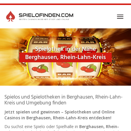
Skip
to
main
Toggl
content
navig
Spielothek in der Nähe
Berghausen, Rhein-Lahn-Kreis
Spielos und Spielotheken in Berghausen, Rhein-Lahn-
Kreis und Umgebung finden
Jetzt spielen und gewinnen – Spielotheken und Online
Casinos in Berghausen, Rhein-Lahn-Kreis entdecken!
Du suchst eine Spielo oder Spielhalle in
Berghausen, Rhein-