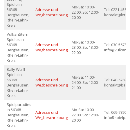
Spielo in
Mo-Sa: 10:00-
56368
Adresse und
Tel: 0221-45678
22:00, So: 12:00-
Berghausen,
Wegbeschreibung
kontakt@letsp
20:00
Rhein-Lahn-
Kreis
VulkanStern
Spielos in
Mo-Sa: 10:00-
56368
Adresse und
Tel: 030-567890
23:00, So: 13:00-
Berghausen,
Wegbeschreibung
info@vulkanst
22:00
Rhein-Lahn-
Kreis
Bally Wulff
Spielo in
Mo-Sa: 11:00-
56368
Adresse und
Tel: 040-678901
24:00, So: 12:00-
Berghausen,
Wegbeschreibung
kontakt@bally
21:00
Rhein-Lahn-
Kreis
Spielparadies
in 56368
Mo-Sa: 10:00-
Adresse und
Tel: 069-789012
Berghausen,
22:00, So: 12:00-
Wegbeschreibung
info@spielpar
Rhein-Lahn-
20:00
Kreis