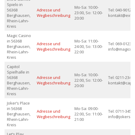
Spielo in
Mo-Sa: 10:00-
56368
Adresse und
Tel: 040-901234
23:00, So: 12:00-
Berghausen,
Wegbeschreibung
kontakt@extr
20:00
Rhein-Lahn-
Kreis
Magic Casino
in 56368
Mo-Sa: 11:00-
Adresse und
Tel: 069-012345
Berghausen,
24:00, So: 13:00-
Wegbeschreibung
info@magiccas
Rhein-Lahn-
22:00
Kreis
Capitol
Spielhalle in
Mo-Sa: 10:00-
56368
Adresse und
Tel: 0211-23456
22:00, So: 12:00-
Berghausen,
Wegbeschreibung
kontakt@capit
20:00
Rhein-Lahn-
Kreis
Joker’s Place
in 56368
Mo-Sa: 09:00-
Adresse und
Tel: 0711-34567
Berghausen,
22:00, So: 11:00-
Wegbeschreibung
info@jokerspl
Rhein-Lahn-
21:00
Kreis
Let’s Play