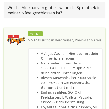
Welche Alternativen gibt es, wenn die Spielothek in
meiner Nähe geschlossen ist?
Premium
online
V.Vegas
sucht in
Berghausen, Rhein-Lahn-Kreis
V.Vegas Casino
– Hier beginnt dein
Online-Spielerlebnis!
Neukundenbonus:
Bis zu
1.500 €/CHF + 150 Freispiele auf
deine ersten Einzahlungen
Riesen Auswahl:
Über 5.000 Spiele
von Providern wie
Novomatic
,
Gamomat
und mehr
Einfach zahlen:
SOFORT,
Kreditkarten, E-Wallets, Paysafe,
Crypto & Banküberweisung
Loyalität lohnt sich:
Cashback, VIP-