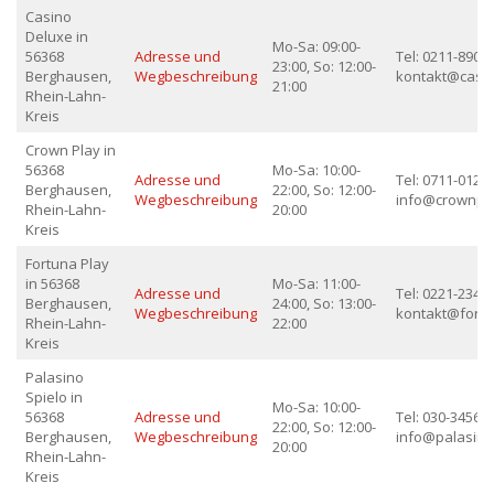
Casino
Deluxe in
Mo-Sa: 09:00-
56368
Adresse und
Tel: 0211-89012
23:00, So: 12:00-
Berghausen,
Wegbeschreibung
kontakt@casi
21:00
Rhein-Lahn-
Kreis
Crown Play in
56368
Mo-Sa: 10:00-
Adresse und
Tel: 0711-01234
Berghausen,
22:00, So: 12:00-
Wegbeschreibung
info@crownpl
Rhein-Lahn-
20:00
Kreis
Fortuna Play
in 56368
Mo-Sa: 11:00-
Adresse und
Tel: 0221-23456
Berghausen,
24:00, So: 13:00-
Wegbeschreibung
kontakt@fortu
Rhein-Lahn-
22:00
Kreis
Palasino
Spielo in
Mo-Sa: 10:00-
56368
Adresse und
Tel: 030-345678
22:00, So: 12:00-
Berghausen,
Wegbeschreibung
info@palasino
20:00
Rhein-Lahn-
Kreis