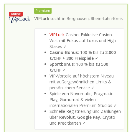
Premium
online
VIPLuck
sucht in
Berghausen, Rhein-Lahn-Kreis
VIPLuck
Casino: Exklusive Casino-
Welt mit Fokus auf Luxus und High
Stakes ✓
Casino-Bonus:
100 % bis zu
2.000
€/CHF + 300 Freispiele
✓
Sportbonus:
100 % bis zu
500
€/CHF
✓
VIP-Vorteile auf höchstem Niveau
mit außergewöhnlichen Limits &
persönlichem Service ✓
Spiele von Novomatic, Pragmatic
Play, Gamomat & vielen
internationalen Premium-Studios ✓
Schnelle Registrierung und Zahlungen
über
Revolut
,
Google Pay
, Crypto
und Kreditkarten ✓