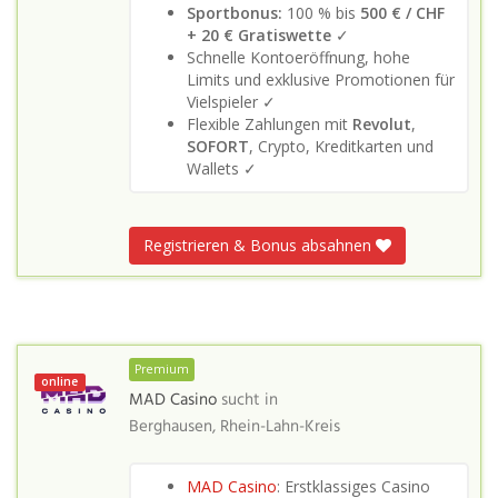
Sportbonus:
100 % bis
500 € / CHF
+ 20 € Gratiswette
✓
Schnelle Kontoeröffnung, hohe
Limits und exklusive Promotionen für
Vielspieler ✓
Flexible Zahlungen mit
Revolut
,
SOFORT
, Crypto, Kreditkarten und
Wallets ✓
Registrieren & Bonus absahnen
Premium
online
MAD Casino
sucht in
Berghausen, Rhein-Lahn-Kreis
MAD Casino
: Erstklassiges Casino