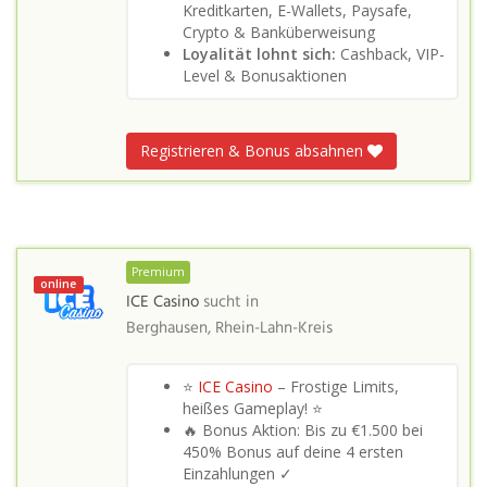
Kreditkarten, E-Wallets, Paysafe,
Crypto & Banküberweisung
Loyalität lohnt sich:
Cashback, VIP-
Level & Bonusaktionen
Registrieren & Bonus absahnen
Premium
online
ICE Casino
sucht in
Berghausen, Rhein-Lahn-Kreis
⭐
ICE Casino
– Frostige Limits,
heißes Gameplay! ⭐
🔥 Bonus Aktion: Bis zu €1.500 bei
450% Bonus auf deine 4 ersten
Einzahlungen ✓