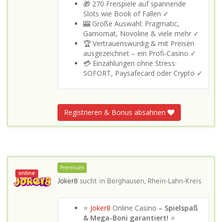
🎁 270 Freispiele auf spannende
Slots wie Book of Fallen ✓
🎰 Große Auswahl: Pragmatic,
Gamomat, Novoline & viele mehr ✓
🏆 Vertrauenswürdig & mit Preisen
ausgezeichnet – ein Profi‑Casino ✓
💳 Einzahlungen ohne Stress:
SOFORT, Paysafecard oder Crypto ✓
Registrieren & Bonus absahnen
Premium
online
Joker8
sucht in
Berghausen, Rhein-Lahn-Kreis
⭐
Joker8
Online Casino
– Spielspaß
& Mega-Boni garantiert!
⭐