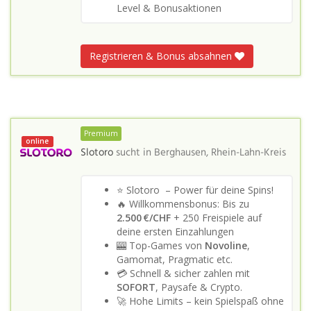
Level & Bonusaktionen
Registrieren & Bonus absahnen
Premium
online
Slotoro
sucht in
Berghausen, Rhein-Lahn-Kreis
⭐ Slotoro – Power für deine Spins!
🔥 Willkommensbonus: Bis zu
2.500 €/CHF
+ 250 Freispiele auf
deine ersten Einzahlungen
🎰 Top-Games von
Novoline
,
Gamomat, Pragmatic etc.
💳 Schnell & sicher zahlen mit
SOFORT
, Paysafe & Crypto.
🚀 Hohe Limits – kein Spielspaß ohne