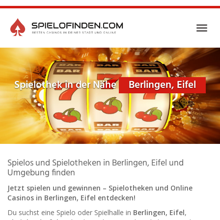
Skip
to
main
Toggl
content
navig
Spielothek in der Nähe
Berlingen, Eifel
Spielos und Spielotheken in Berlingen, Eifel und
Umgebung finden
Jetzt spielen und gewinnen – Spielotheken und Online
Casinos in Berlingen, Eifel entdecken!
Du suchst eine Spielo oder Spielhalle in
Berlingen, Eifel
,