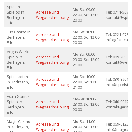
Spiel-In
Mo-Sa: 09:00-
Spielos in
Adresse und
Tel: 0711-56789
22:00, So: 12:00-
Berlingen,
Wegbeschreibung
kontakt@spiel-
20:00
Eifel
Fun Casino in
Mo-Sa: 10:00-
Adresse und
Tel: 0221-67890
Berlingen,
22:00, So: 12:00-
Wegbeschreibung
info@fun-casi
Eifel
20:00
Vegas World
Mo-Sa: 09:00-
Spielo in
Adresse und
Tel: 089-789012
23:00, So: 12:00-
Berlingen,
Wegbeschreibung
kontakt@vega
21:00
Eifel
Spielstation
Mo-Sa: 10:00-
Adresse und
Tel: 030-890123
in Berlingen,
22:00, So: 13:00-
Wegbeschreibung
info@spielstat
Eifel
21:00
Extra Games
Mo-Sa: 10:00-
Spielo in
Adresse und
Tel: 040-901234
23:00, So: 12:00-
Berlingen,
Wegbeschreibung
kontakt@extr
20:00
Eifel
Magic Casino
Mo-Sa: 11:00-
Adresse und
Tel: 069-012345
in Berlingen,
24:00, So: 13:00-
Wegbeschreibung
info@magiccas