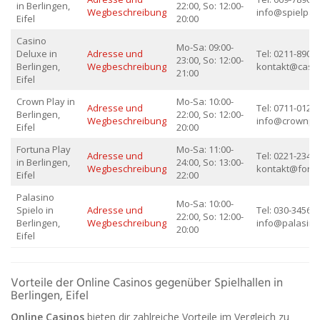
in Berlingen,
22:00, So: 12:00-
Wegbeschreibung
info@spielpar
Eifel
20:00
Casino
Mo-Sa: 09:00-
Deluxe in
Adresse und
Tel: 0211-89012
23:00, So: 12:00-
Berlingen,
Wegbeschreibung
kontakt@casi
21:00
Eifel
Crown Play in
Mo-Sa: 10:00-
Adresse und
Tel: 0711-01234
Berlingen,
22:00, So: 12:00-
Wegbeschreibung
info@crownpl
Eifel
20:00
Fortuna Play
Mo-Sa: 11:00-
Adresse und
Tel: 0221-23456
in Berlingen,
24:00, So: 13:00-
Wegbeschreibung
kontakt@fortu
Eifel
22:00
Palasino
Mo-Sa: 10:00-
Spielo in
Adresse und
Tel: 030-345678
22:00, So: 12:00-
Berlingen,
Wegbeschreibung
info@palasino
20:00
Eifel
Vorteile der Online Casinos gegenüber Spielhallen in
Berlingen, Eifel
Online Casinos
bieten dir zahlreiche Vorteile im Vergleich zu