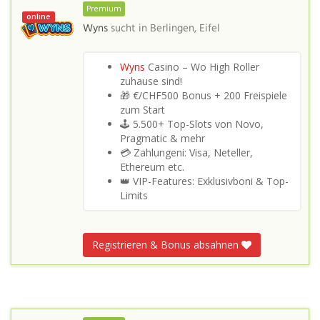
Premium
online
Wyns
sucht in
Berlingen, Eifel
Wyns
Casino – Wo High Roller
zuhause sind!
🎁 €/CHF500 Bonus + 200 Freispiele
zum Start
🕹️ 5.500+ Top-Slots von Novo,
Pragmatic & mehr
💳 Zahlungeni: Visa, Neteller,
Ethereum etc.
👑 VIP-Features: Exklusivboni & Top-
Limits
Registrieren & Bonus absahnen