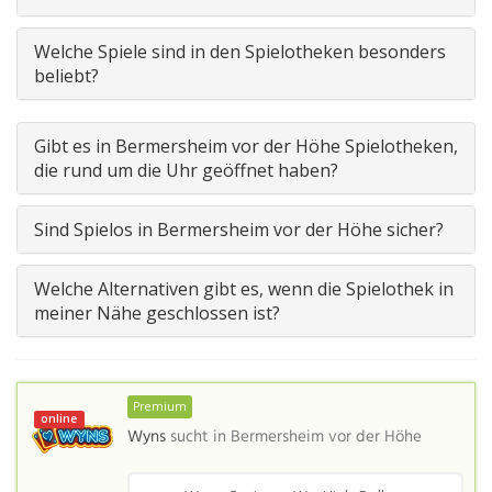
Welche Spiele sind in den Spielotheken besonders
beliebt?
Gibt es in Bermersheim vor der Höhe Spielotheken,
die rund um die Uhr geöffnet haben?
Sind Spielos in Bermersheim vor der Höhe sicher?
Welche Alternativen gibt es, wenn die Spielothek in
meiner Nähe geschlossen ist?
Premium
online
Wyns
sucht in
Bermersheim vor der Höhe