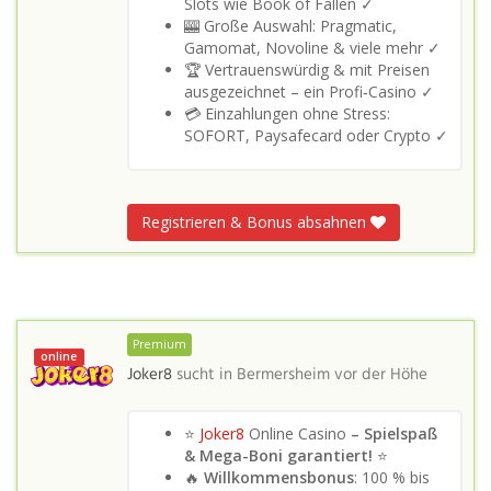
Slots wie Book of Fallen ✓
🎰 Große Auswahl: Pragmatic,
Gamomat, Novoline & viele mehr ✓
🏆 Vertrauenswürdig & mit Preisen
ausgezeichnet – ein Profi‑Casino ✓
💳 Einzahlungen ohne Stress:
SOFORT, Paysafecard oder Crypto ✓
Registrieren & Bonus absahnen
Premium
online
Joker8
sucht in
Bermersheim vor der Höhe
⭐
Joker8
Online Casino
– Spielspaß
& Mega-Boni garantiert!
⭐
🔥
Willkommensbonus
: 100 % bis