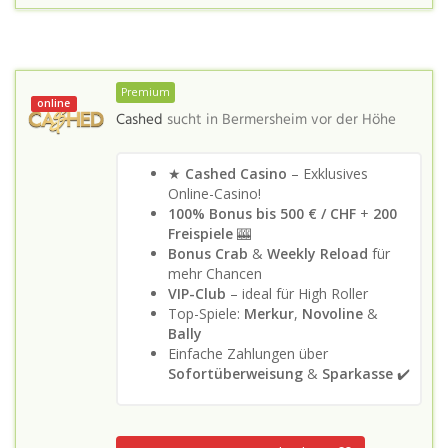
Premium
online
Cashed
sucht in
Bermersheim vor der Höhe
★
Cashed Casino
– Exklusives
Online-Casino!
100% Bonus bis 500 €
/ CHF
+
200
Freispiele
🎰
Bonus Crab
&
Weekly Reload
für
mehr Chancen
VIP-Club
– ideal für High Roller
Top-Spiele:
Merkur
,
Novoline
&
Bally
Einfache Zahlungen über
Sofortüberweisung
&
Sparkasse
✔️