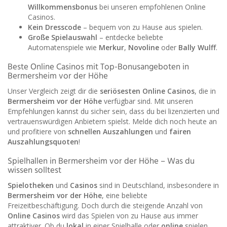
Willkommensbonus
bei unseren empfohlenen Online
Casinos.
Kein Dresscode
– bequem von zu Hause aus spielen.
Große Spielauswahl
– entdecke beliebte
Automatenspiele wie
Merkur
,
Novoline
oder
Bally Wulff
.
Beste Online Casinos mit Top-Bonusangeboten in
Bermersheim vor der Höhe
Unser Vergleich zeigt dir die
seriösesten Online Casinos
, die in
Bermersheim vor der Höhe
verfügbar sind. Mit unseren
Empfehlungen kannst du sicher sein, dass du bei lizenzierten und
vertrauenswürdigen Anbietern spielst. Melde dich noch heute an
und profitiere von
schnellen Auszahlungen
und
fairen
Auszahlungsquoten
!
Spielhallen in Bermersheim vor der Höhe – Was du
wissen solltest
Spielotheken
und
Casinos
sind in Deutschland, insbesondere in
Bermersheim vor der Höhe
, eine beliebte
Freizeitbeschäftigung. Doch durch die steigende Anzahl von
Online Casinos
wird das Spielen von zu Hause aus immer
attraktiver. Ob du
lokal
in einer Spielhalle oder
online
spielen