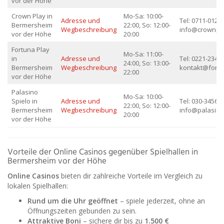
vor der Höhe
Crown Play in
Mo-Sa: 10:00-
Adresse und
Tel: 0711-01234
Bermersheim
22:00, So: 12:00-
Wegbeschreibung
info@crownpl
vor der Höhe
20:00
Fortuna Play
Mo-Sa: 11:00-
in
Adresse und
Tel: 0221-23456
24:00, So: 13:00-
Bermersheim
Wegbeschreibung
kontakt@fortu
22:00
vor der Höhe
Palasino
Mo-Sa: 10:00-
Spielo in
Adresse und
Tel: 030-345678
22:00, So: 12:00-
Bermersheim
Wegbeschreibung
info@palasino
20:00
vor der Höhe
Vorteile der Online Casinos gegenüber Spielhallen in
Bermersheim vor der Höhe
Online Casinos
bieten dir zahlreiche Vorteile im Vergleich zu
lokalen Spielhallen:
Rund um die Uhr geöffnet
– spiele jederzeit, ohne an
Öffnungszeiten gebunden zu sein.
Attraktive Boni
– sichere dir bis zu
1.500 €