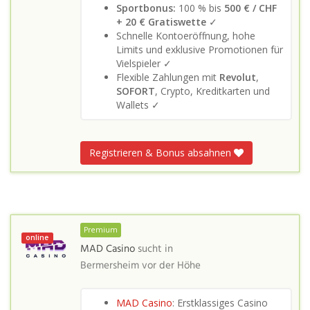
Sportbonus:
100 % bis
500 € / CHF
+ 20 € Gratiswette
✓
Schnelle Kontoeröffnung, hohe
Limits und exklusive Promotionen für
Vielspieler ✓
Flexible Zahlungen mit
Revolut
,
SOFORT
, Crypto, Kreditkarten und
Wallets ✓
Registrieren & Bonus absahnen
Premium
online
MAD Casino
sucht in
Bermersheim vor der Höhe
MAD Casino
: Erstklassiges Casino