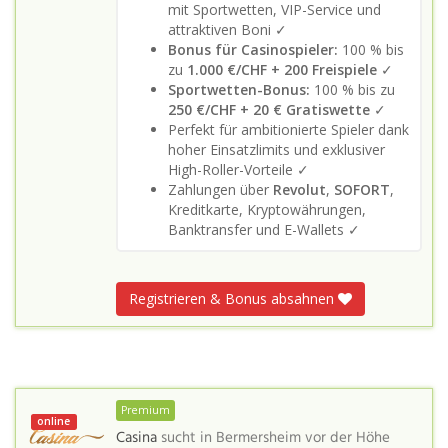
mit Sportwetten, VIP-Service und
attraktiven Boni ✓
Bonus für Casinospieler:
100 % bis
zu
1.000 €/CHF + 200 Freispiele
✓
Sportwetten-Bonus:
100 % bis zu
250 €/CHF + 20 € Gratiswette
✓
Perfekt für ambitionierte Spieler dank
hoher Einsatzlimits und exklusiver
High-Roller-Vorteile ✓
Zahlungen über
Revolut
,
SOFORT
,
Kreditkarte, Kryptowährungen,
Banktransfer und E-Wallets ✓
Registrieren & Bonus absahnen
Premium
online
Casina
sucht in
Bermersheim vor der Höhe