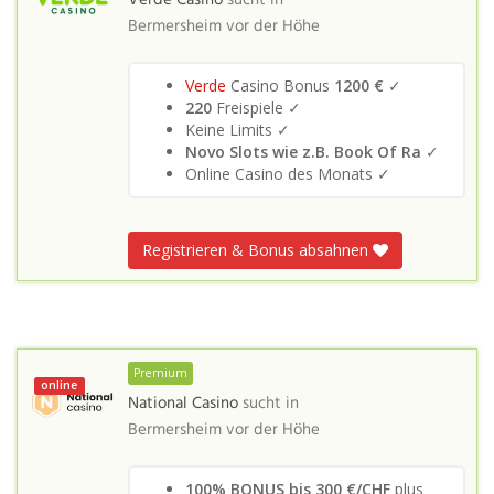
Verde Casino
sucht in
Bermersheim vor der Höhe
Verde
Casino Bonus
1200 €
✓
220
Freispiele ✓
Keine Limits ✓
Novo Slots wie z.B. Book Of Ra
✓
Online Casino des Monats ✓
Registrieren & Bonus absahnen
Premium
online
National Casino
sucht in
Bermersheim vor der Höhe
100% BONUS bis 300 €/CHF
plus