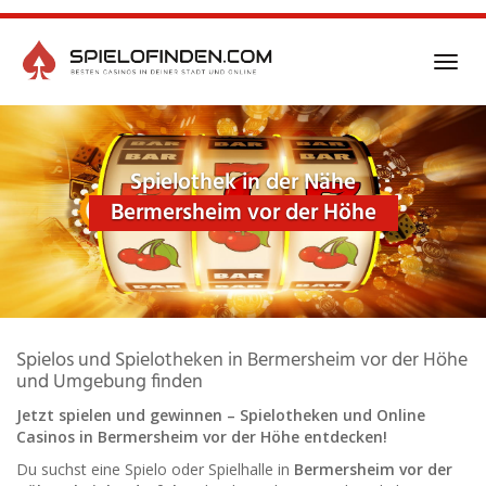
Skip
to
main
Toggl
content
navig
Spielothek in der Nähe
Bermersheim vor der Höhe
Spielos und Spielotheken in Bermersheim vor der Höhe
und Umgebung finden
Jetzt spielen und gewinnen – Spielotheken und Online
Casinos in Bermersheim vor der Höhe entdecken!
Du suchst eine Spielo oder Spielhalle in
Bermersheim vor der