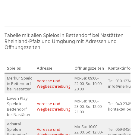
Tabelle mit allen Spielos in Bettendorf bei Nastätten
Rheinland-Pfalz und Umgbung mit Adressen und
Öffnungezeiten
Spielos
Adresse
Öffnungszeiten
Kontaktinfor
Merkur Spielo
Mo-Sa: 09:00-
Adresse und
Tel: 030-123456
in Bettendorf
22:00, So: 10:00-
Wegbeschreibung
info@merkur.
bei Nastätten
20:00
Löwen Play
Mo-Sa: 10:00-
Spielo in
Adresse und
Tel: 040-234567
23:00, So: 12:00-
Bettendorf
Wegbeschreibung
kontakt@loew
21:00
bei Nastätten
Admiral
Mo-Sa: 10:00-
Spielo in
Adresse und
Tel: 069-345678
22:00, So: 12:00-
Bettendorf
Wegbeschreibung
support@admi