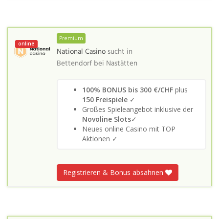
Premium
online
National Casino
sucht in
Bettendorf bei Nastätten
100% BONUS bis 300 €/CHF
plus
150 Freispiele
✓
Großes Spieleangebot inklusive der
Novoline Slots
✓
Neues online Casino mit TOP
Aktionen ✓
Registrieren & Bonus absahnen