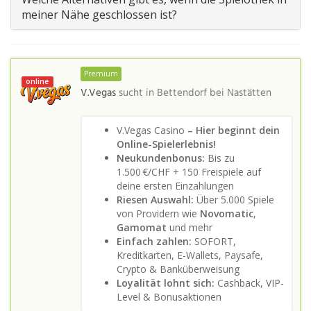
meiner Nähe geschlossen ist?
Premium
online
V.Vegas
sucht in
Bettendorf bei Nastätten
V.Vegas Casino
– Hier beginnt dein
Online-Spielerlebnis!
Neukundenbonus:
Bis zu
1.500 €/CHF + 150 Freispiele auf
deine ersten Einzahlungen
Riesen Auswahl:
Über 5.000 Spiele
von Providern wie
Novomatic
,
Gamomat
und mehr
Einfach zahlen:
SOFORT,
Kreditkarten, E-Wallets, Paysafe,
Crypto & Banküberweisung
Loyalität lohnt sich:
Cashback, VIP-
Level & Bonusaktionen