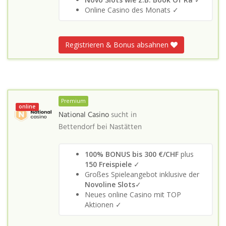
Online Casino des Monats ✓
Registrieren & Bonus absahnen
Premium
online
National Casino
sucht in
Bettendorf bei Nastätten
100% BONUS bis 300 €/CHF
plus
150 Freispiele
✓
Großes Spieleangebot inklusive der
Novoline Slots
✓
Neues online Casino mit TOP
Aktionen ✓