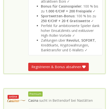
attraktiven Boni ✓
Bonus für Casinospieler:
100 % bis
zu
1.000 €/CHF + 200 Freispiele
✓
Sportwetten-Bonus:
100 % bis zu
250 €/CHF + 20 € Gratiswette
✓
Perfekt für ambitionierte Spieler dank
hoher Einsatzlimits und exklusiver
High-Roller-Vorteile ✓
Zahlungen über
Revolut
,
SOFORT
,
Kreditkarte, Kryptowährungen,
Banktransfer und E-Wallets ✓
Registrieren & Bonus absahnen
Premium
online
Casina
sucht in
Bettendorf bei Nastätten