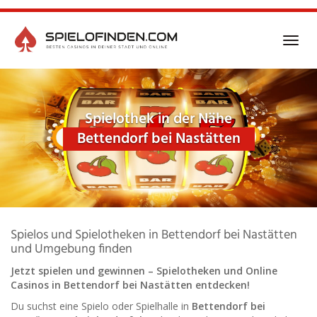
Skip
to
main
Toggl
content
navig
Spielothek in der Nähe
Bettendorf bei Nastätten
Spielos und Spielotheken in Bettendorf bei Nastätten
und Umgebung finden
Jetzt spielen und gewinnen – Spielotheken und Online
Casinos in Bettendorf bei Nastätten entdecken!
Du suchst eine Spielo oder Spielhalle in
Bettendorf bei