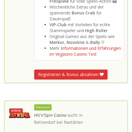
Freispiele
für volle Spielo-Action 🎰
Wöchentliche Extras und der
spannende
Bonus Crab
für
Dauerspaß
VIP-Club
mit Vorteilen für echte
Stammspieler und
High Roller
Original-Games aus der Spielo wie
Merkur
,
Novoline
&
Bally
🃏
Mehr
Informationen und Erfahrungen
im Vegasino Casino Test
Registrieren & Bonus absahnen
Premium
online
Hit’n’Spin Casino
sucht in
Bettendorf bei Nastätten