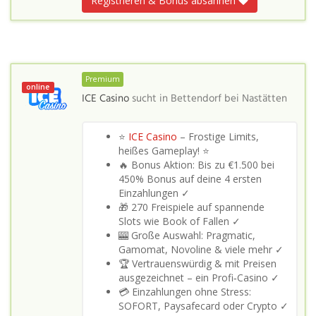
Registrieren & Bonus absahnen
Premium
online
ICE Casino
sucht in
Bettendorf bei Nastätten
⭐
ICE Casino
– Frostige Limits,
heißes Gameplay! ⭐
🔥 Bonus Aktion: Bis zu €1.500 bei
450% Bonus auf deine 4 ersten
Einzahlungen ✓
🎁 270 Freispiele auf spannende
Slots wie Book of Fallen ✓
🎰 Große Auswahl: Pragmatic,
Gamomat, Novoline & viele mehr ✓
🏆 Vertrauenswürdig & mit Preisen
ausgezeichnet – ein Profi‑Casino ✓
💳 Einzahlungen ohne Stress:
SOFORT, Paysafecard oder Crypto ✓