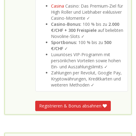
Casina
Casino: Das Premium-Ziel für
High Roller und Liebhaber exklusiver
Casino-Momente ✓
Casino-Bonus:
100 % bis zu
2.000
€/CHF + 300 Freispiele
auf beliebten
Novoline-Slots ✓
Sportbonus:
100 % bis zu
500
€/CHF
✓
Luxuriöses VIP-Programm mit
persönlichen Vorteilen sowie hohen
Ein- und Auszahlungslimits ✓
Zahlungen per Revolut, Google Pay,
Kryptowährungen, Kreditkarten und
weiteren Methoden ✓
Registrieren & Bonus absahnen