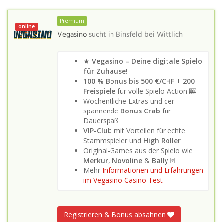
Premium
online
Vegasino
sucht in
Binsfeld bei Wittlich
★
Vegasino – Deine digitale Spielo
für Zuhause!
100 % Bonus bis 500 €/CHF
+
200
Freispiele
für volle Spielo-Action 🎰
Wöchentliche Extras und der
spannende
Bonus Crab
für
Dauerspaß
VIP-Club
mit Vorteilen für echte
Stammspieler und
High Roller
Original-Games aus der Spielo wie
Merkur
,
Novoline
&
Bally
🃏
Mehr
Informationen und Erfahrungen
im Vegasino Casino Test
Registrieren & Bonus absahnen