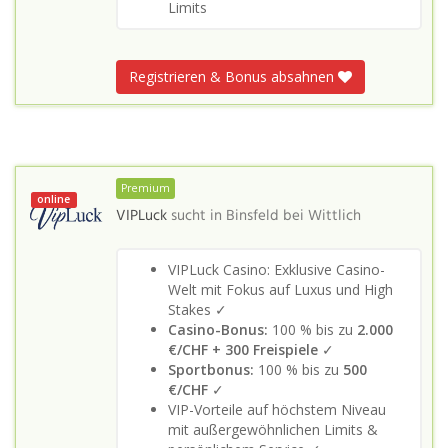
Limits
Registrieren & Bonus absahnen
Premium
online
VIPLuck
sucht in
Binsfeld bei Wittlich
VIPLuck Casino: Exklusive Casino-
Welt mit Fokus auf Luxus und High
Stakes ✓
Casino-Bonus:
100 % bis zu
2.000
€/CHF + 300 Freispiele
✓
Sportbonus:
100 % bis zu
500
€/CHF
✓
VIP-Vorteile auf höchstem Niveau
mit außergewöhnlichen Limits &