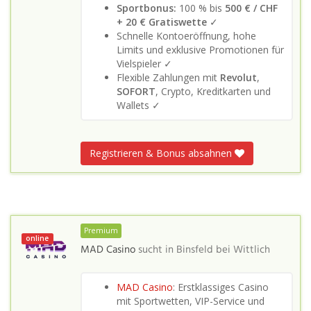
Sportbonus:
100 % bis
500 € / CHF
+ 20 € Gratiswette
✓
Schnelle Kontoeröffnung, hohe
Limits und exklusive Promotionen für
Vielspieler ✓
Flexible Zahlungen mit
Revolut
,
SOFORT
, Crypto, Kreditkarten und
Wallets ✓
Registrieren & Bonus absahnen
Premium
online
MAD Casino
sucht in
Binsfeld bei Wittlich
MAD Casino
: Erstklassiges Casino
mit Sportwetten, VIP-Service und