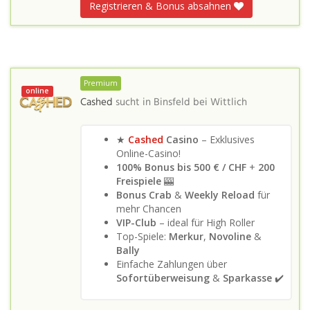
Registrieren & Bonus absahnen
Premium
online
Cashed
sucht in
Binsfeld bei Wittlich
★
Cashed
Casino
– Exklusives
Online-Casino!
100% Bonus bis 500 €
/ CHF
+
200
Freispiele
🎰
Bonus Crab
&
Weekly Reload
für
mehr Chancen
VIP-Club
– ideal für High Roller
Top-Spiele:
Merkur
,
Novoline
&
Bally
Einfache Zahlungen über
Sofortüberweisung
&
Sparkasse
✔️