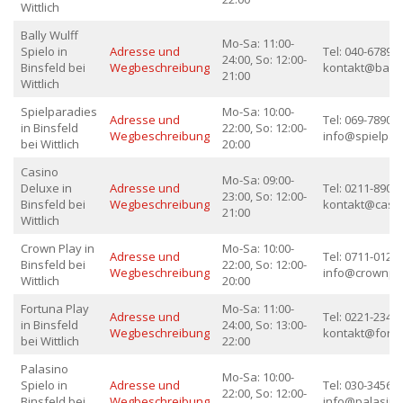
Wittlich
Bally Wulff
Mo-Sa: 11:00-
Spielo in
Adresse und
Tel: 040-678901
24:00, So: 12:00-
Binsfeld bei
Wegbeschreibung
kontakt@bally
21:00
Wittlich
Spielparadies
Mo-Sa: 10:00-
Adresse und
Tel: 069-789012
in Binsfeld
22:00, So: 12:00-
Wegbeschreibung
info@spielpar
bei Wittlich
20:00
Casino
Mo-Sa: 09:00-
Deluxe in
Adresse und
Tel: 0211-89012
23:00, So: 12:00-
Binsfeld bei
Wegbeschreibung
kontakt@casi
21:00
Wittlich
Crown Play in
Mo-Sa: 10:00-
Adresse und
Tel: 0711-01234
Binsfeld bei
22:00, So: 12:00-
Wegbeschreibung
info@crownpl
Wittlich
20:00
Fortuna Play
Mo-Sa: 11:00-
Adresse und
Tel: 0221-23456
in Binsfeld
24:00, So: 13:00-
Wegbeschreibung
kontakt@fortu
bei Wittlich
22:00
Palasino
Mo-Sa: 10:00-
Spielo in
Adresse und
Tel: 030-345678
22:00, So: 12:00-
Binsfeld bei
Wegbeschreibung
info@palasino