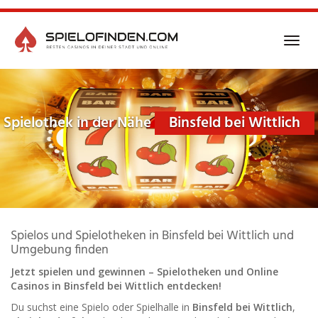
Skip
to
main
Toggl
content
navig
Spielothek in der Nähe
Binsfeld bei Wittlich
Spielos und Spielotheken in Binsfeld bei Wittlich und
Umgebung finden
Jetzt spielen und gewinnen – Spielotheken und Online
Casinos in Binsfeld bei Wittlich entdecken!
Du suchst eine Spielo oder Spielhalle in
Binsfeld bei Wittlich
,