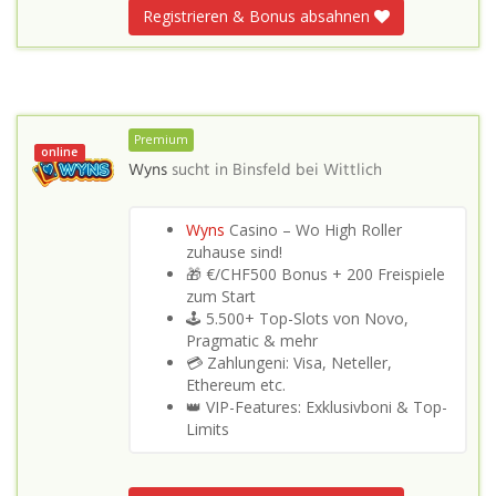
Registrieren & Bonus absahnen
Premium
online
Wyns
sucht in
Binsfeld bei Wittlich
Wyns
Casino – Wo High Roller
zuhause sind!
🎁 €/CHF500 Bonus + 200 Freispiele
zum Start
🕹️ 5.500+ Top-Slots von Novo,
Pragmatic & mehr
💳 Zahlungeni: Visa, Neteller,
Ethereum etc.
👑 VIP-Features: Exklusivboni & Top-
Limits