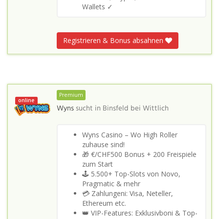
Wallets ✓
Registrieren & Bonus absahnen
Premium
online
Wyns
sucht in
Binsfeld bei Wittlich
Wyns Casino – Wo High Roller
zuhause sind!
🎁 €/CHF500 Bonus + 200 Freispiele
zum Start
🕹️ 5.500+ Top-Slots von Novo,
Pragmatic & mehr
💳 Zahlungeni: Visa, Neteller,
Ethereum etc.
👑 VIP-Features: Exklusivboni & Top-