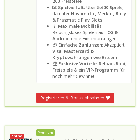
200 Freispiele
🎰
Spielvielfalt
: Über
5.600 Spiele
,
darunter
Novomatic, Merkur, Bally
& Pragmatic Play Slots
📱
Maximale Mobilität
:
Reibungsloses Spielen auf
iOS &
Android
ohne Einschränkungen
💳
Einfache Zahlungen
: Akzeptiert
Visa, Mastercard &
Kryptowährungen wie Bitcoin
🏆
Exklusive Vorteile
:
Reload-Boni,
Freispiele & ein VIP-Programm
für
noch mehr Gewinne!
Registrieren & Bonus absahnen
Premium
online