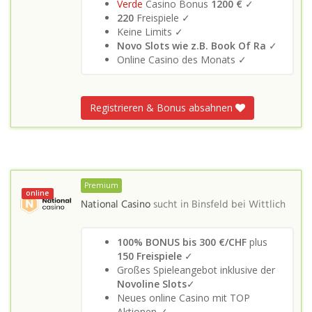
Verde
Casino Bonus
1200 €
✓
220
Freispiele ✓
Keine Limits ✓
Novo Slots wie z.B. Book Of Ra
✓
Online Casino des Monats ✓
Registrieren & Bonus absahnen
Premium
online
National Casino
sucht in
Binsfeld bei Wittlich
100% BONUS bis 300 €/CHF
plus
150 Freispiele
✓
Großes Spieleangebot inklusive der
Novoline Slots
✓
Neues online Casino mit TOP
Aktionen ✓