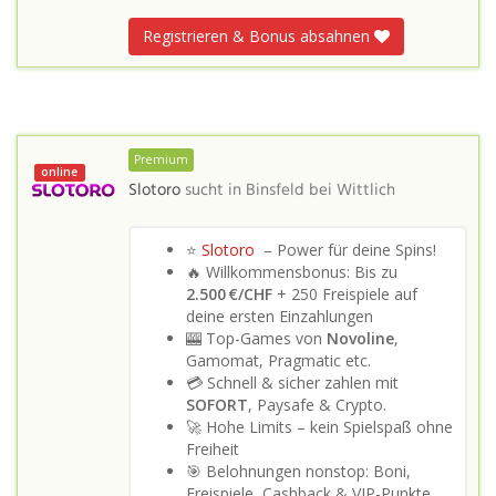
Registrieren & Bonus absahnen
Premium
online
Slotoro
sucht in
Binsfeld bei Wittlich
⭐
Slotoro
– Power für deine Spins!
🔥 Willkommensbonus: Bis zu
2.500 €/CHF
+ 250 Freispiele auf
deine ersten Einzahlungen
🎰 Top-Games von
Novoline
,
Gamomat, Pragmatic etc.
💳 Schnell & sicher zahlen mit
SOFORT
, Paysafe & Crypto.
🚀 Hohe Limits – kein Spielspaß ohne
Freiheit
🎯 Belohnungen nonstop: Boni,
Freispiele, Cashback & VIP-Punkte