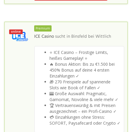
Premium
online
ICE Casino
sucht in
Binsfeld bei Wittlich
⭐ ICE Casino – Frostige Limits,
heißes Gameplay! ⭐
🔥 Bonus Aktion: Bis zu €1.500 bei
450% Bonus auf deine 4 ersten
Einzahlungen ✓
🎁 270 Freispiele auf spannende
Slots wie Book of Fallen ✓
🎰 Große Auswahl: Pragmatic,
Gamomat, Novoline & viele mehr ✓
🏆 Vertrauenswürdig & mit Preisen
ausgezeichnet – ein Profi‑Casino ✓
💳 Einzahlungen ohne Stress:
SOFORT, Paysafecard oder Crypto ✓