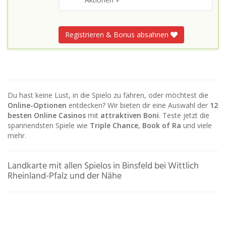
Registrieren & Bonus absahnen
Du hast keine Lust, in die Spielo zu fahren, oder möchtest die
Online-Optionen
entdecken? Wir bieten dir eine Auswahl der
12
besten Online Casinos
mit
attraktiven Boni
. Teste jetzt die
spannendsten Spiele wie
Triple Chance
,
Book of Ra
und viele
mehr.
Landkarte mit allen Spielos in Binsfeld bei Wittlich
Rheinland-Pfalz und der Nähe