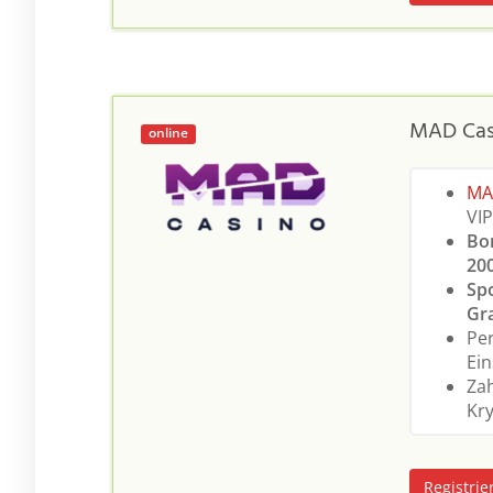
MAD Cas
online
MA
VIP
Bon
200
Sp
Gr
Per
Ein
Za
Kr
Registri