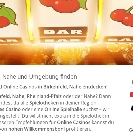
ld, Nahe und Umgebung finden
d Online Casinos in Birkenfeld, Nahe entdecken!
nfeld, Nahe
,
Rheinland-Pfalz
oder der Nähe? Dann
indest du alle
Spielotheken
in deiner Region,
les Casino
oder eine
Online Spielhalle
suchst – wir
tellt. Du willst nicht extra in die Spielothek in
unseren Empfehlungen für
Online Casinos
kannst du
 von
hohen Willkommensboni
profitieren.
G