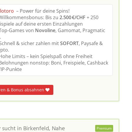
lotoro
– Power für deine Spins!
 Willkommensbonus: Bis zu
2.500 €/CHF
+ 250
ispiele auf deine ersten Einzahlungen
 Top-Games von
Novoline
, Gamomat, Pragmatic
.
Schnell & sicher zahlen mit
SOFORT
, Paysafe &
pto.
Hohe Limits – kein Spielspaß ohne Freiheit
Belohnungen nonstop: Boni, Freispiele, Cashback
VIP-Punkte
eren & Bonus absahnen
y
sucht in
Birkenfeld, Nahe
Premium