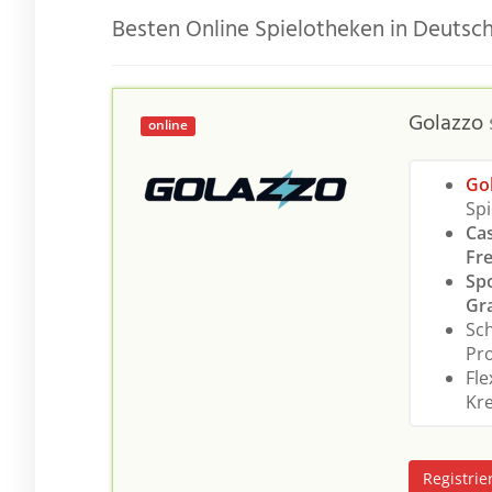
Besten Online Spielotheken in Deutsc
Golazzo
online
Go
Spi
Ca
Fre
Sp
Gr
Sch
Pro
Fle
Kre
Registri