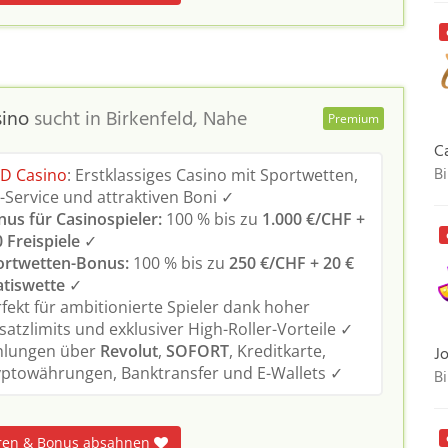
ino
sucht in
Birkenfeld, Nahe
Premium
C
B
D Casino
: Erstklassiges Casino mit Sportwetten,
-Service und attraktiven Boni ✓
us für Casinospieler:
100 % bis zu
1.000 €/CHF +
 Freispiele
✓
ortwetten-Bonus:
100 % bis zu
250 €/CHF + 20 €
atiswette
✓
fekt für ambitionierte Spieler dank hoher
satzlimits und exklusiver High-Roller-Vorteile ✓
hlungen über
Revolut
,
SOFORT
, Kreditkarte,
J
yptowährungen, Banktransfer und E-Wallets ✓
B
eren & Bonus absahnen