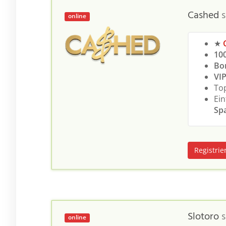
Cashed
s
online
★
10
Bo
VIP
Top
Ei
Sp
Registri
Slotoro
s
online