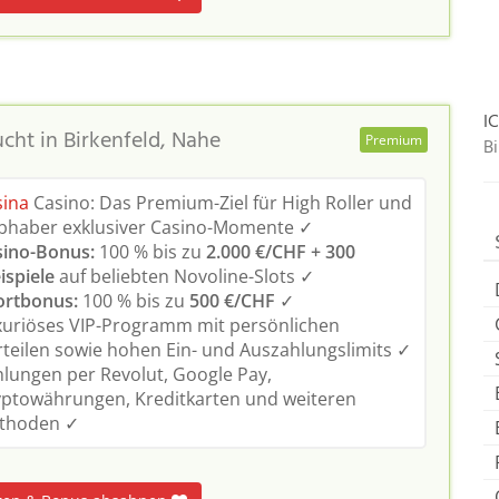
I
ucht in
Birkenfeld, Nahe
Premium
B
sina
Casino: Das Premium-Ziel für High Roller und
ebhaber exklusiver Casino-Momente ✓
sino-Bonus:
100 % bis zu
2.000 €/CHF + 300
ispiele
auf beliebten Novoline-Slots ✓
ortbonus:
100 % bis zu
500 €/CHF
✓
xuriöses VIP-Programm mit persönlichen
teilen sowie hohen Ein- und Auszahlungslimits ✓
lungen per Revolut, Google Pay,
yptowährungen, Kreditkarten und weiteren
thoden ✓