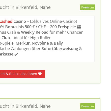
ucht in
Birkenfeld, Nahe
Premium
Cashed
Casino
– Exklusives Online-Casino!
0% Bonus bis 500 €
/ CHF
+
200 Freispiele
🎰
nus Crab
&
Weekly Reload
für mehr Chancen
-Club
– ideal für High Roller
-Spiele:
Merkur
,
Novoline
&
Bally
nfache Zahlungen über
Sofortüberweisung
&
arkasse
✔️
eren & Bonus absahnen
ucht in
Birkenfeld, Nahe
Premium