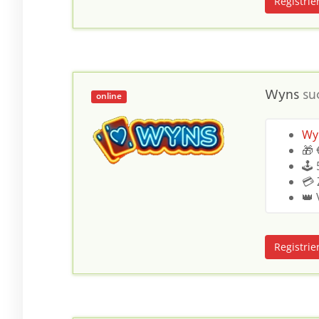
Registri
Wyns
su
online
Wy
🎁 
🕹️
💳 
👑 
Registri