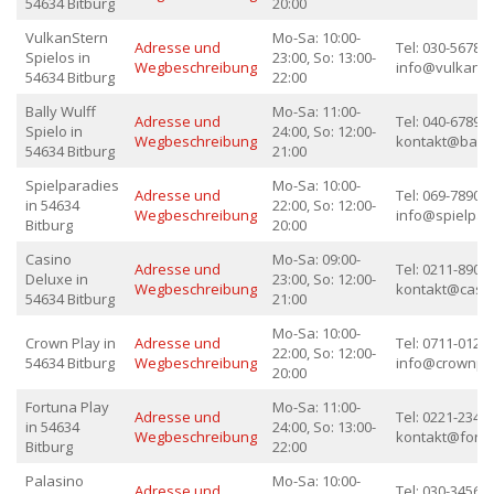
54634 Bitburg
20:00
VulkanStern
Mo-Sa: 10:00-
Adresse und
Tel: 030-567890
Spielos in
23:00, So: 13:00-
Wegbeschreibung
info@vulkanst
54634 Bitburg
22:00
Bally Wulff
Mo-Sa: 11:00-
Adresse und
Tel: 040-678901
Spielo in
24:00, So: 12:00-
Wegbeschreibung
kontakt@bally
54634 Bitburg
21:00
Spielparadies
Mo-Sa: 10:00-
Adresse und
Tel: 069-789012
in 54634
22:00, So: 12:00-
Wegbeschreibung
info@spielpar
Bitburg
20:00
Casino
Mo-Sa: 09:00-
Adresse und
Tel: 0211-89012
Deluxe in
23:00, So: 12:00-
Wegbeschreibung
kontakt@casi
54634 Bitburg
21:00
Mo-Sa: 10:00-
Crown Play in
Adresse und
Tel: 0711-01234
22:00, So: 12:00-
54634 Bitburg
Wegbeschreibung
info@crownpl
20:00
Fortuna Play
Mo-Sa: 11:00-
Adresse und
Tel: 0221-23456
in 54634
24:00, So: 13:00-
Wegbeschreibung
kontakt@fortu
Bitburg
22:00
Palasino
Mo-Sa: 10:00-
Adresse und
Tel: 030-345678