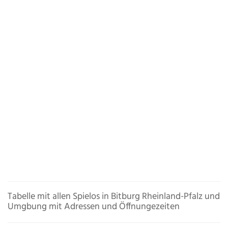
Tabelle mit allen Spielos in Bitburg Rheinland-Pfalz und
Umgbung mit Adressen und Öffnungezeiten