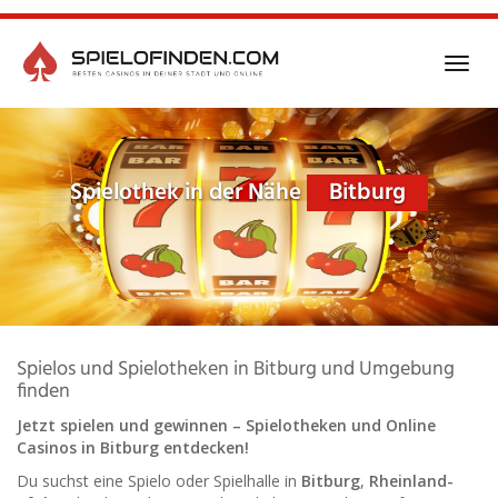
Skip
to
main
Toggl
content
navig
Spielothek in der Nähe
Bitburg
Spielos und Spielotheken in Bitburg und Umgebung
finden
Jetzt spielen und gewinnen – Spielotheken und Online
Casinos in Bitburg entdecken!
Du suchst eine Spielo oder Spielhalle in
Bitburg
,
Rheinland-