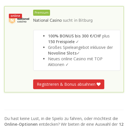
Premium
online
National Casino
sucht in
Bitburg
100% BONUS bis 300 €/CHF
plus
150 Freispiele
✓
Großes Spieleangebot inklusive der
Novoline Slots
✓
Neues online Casino mit TOP
Aktionen ✓
Registrieren & Bonus absahnen
Du hast keine Lust, in die Spielo zu fahren, oder möchtest die
Online-Optionen
entdecken? Wir bieten dir eine Auswahl der
12