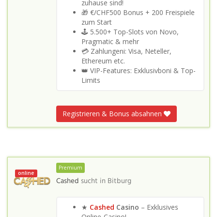
zuhause sind!
🎁 €/CHF500 Bonus + 200 Freispiele
zum Start
🕹️ 5.500+ Top-Slots von Novo,
Pragmatic & mehr
💳 Zahlungeni: Visa, Neteller,
Ethereum etc.
👑 VIP-Features: Exklusivboni & Top-
Limits
Registrieren & Bonus absahnen
Premium
online
Cashed
sucht in
Bitburg
★
Cashed
Casino
– Exklusives
Online-Casino!