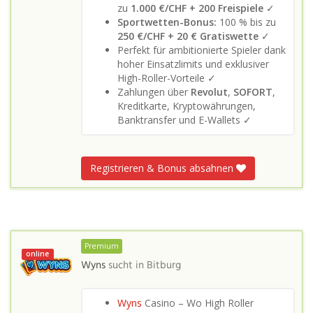
zu
1.000 €/CHF + 200 Freispiele
✓
Sportwetten-Bonus:
100 % bis zu
250 €/CHF + 20 € Gratiswette
✓
Perfekt für ambitionierte Spieler dank
hoher Einsatzlimits und exklusiver
High-Roller-Vorteile ✓
Zahlungen über
Revolut
,
SOFORT
,
Kreditkarte, Kryptowährungen,
Banktransfer und E-Wallets ✓
Registrieren & Bonus absahnen
Premium
online
Wyns
sucht in
Bitburg
Wyns
Casino – Wo High Roller