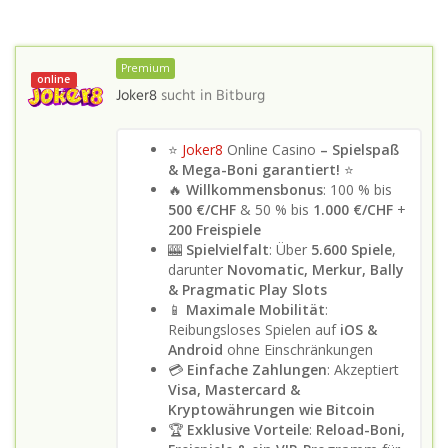
Premium
online
Joker8
sucht in
Bitburg
⭐
Joker8
Online Casino
– Spielspaß
& Mega-Boni garantiert!
⭐
🔥
Willkommensbonus
: 100 % bis
500 €/CHF
& 50 % bis
1.000 €/CHF
+
200 Freispiele
🎰
Spielvielfalt
: Über
5.600 Spiele
,
darunter
Novomatic, Merkur, Bally
& Pragmatic Play Slots
📱
Maximale Mobilität
:
Reibungsloses Spielen auf
iOS &
Android
ohne Einschränkungen
💳
Einfache Zahlungen
: Akzeptiert
Visa, Mastercard &
Kryptowährungen wie Bitcoin
🏆
Exklusive Vorteile
:
Reload-Boni,