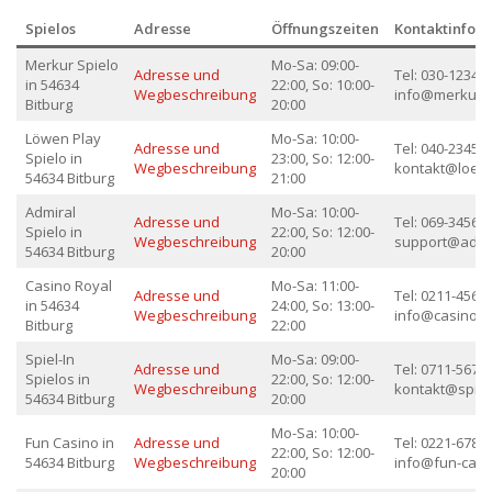
Spielos
Adresse
Öffnungszeiten
Kontaktinfor
Merkur Spielo
Mo-Sa: 09:00-
Adresse und
Tel: 030-123456
in 54634
22:00, So: 10:00-
Wegbeschreibung
info@merkur.
Bitburg
20:00
Löwen Play
Mo-Sa: 10:00-
Adresse und
Tel: 040-234567
Spielo in
23:00, So: 12:00-
Wegbeschreibung
kontakt@loew
54634 Bitburg
21:00
Admiral
Mo-Sa: 10:00-
Adresse und
Tel: 069-345678
Spielo in
22:00, So: 12:00-
Wegbeschreibung
support@admi
54634 Bitburg
20:00
Casino Royal
Mo-Sa: 11:00-
Adresse und
Tel: 0211-45678
in 54634
24:00, So: 13:00-
Wegbeschreibung
info@casino-r
Bitburg
22:00
Spiel-In
Mo-Sa: 09:00-
Adresse und
Tel: 0711-56789
Spielos in
22:00, So: 12:00-
Wegbeschreibung
kontakt@spiel-
54634 Bitburg
20:00
Mo-Sa: 10:00-
Fun Casino in
Adresse und
Tel: 0221-67890
22:00, So: 12:00-
54634 Bitburg
Wegbeschreibung
info@fun-casi
20:00