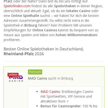
Pfalz
oder der Nähe? Dann bist du bei uns richtig! Auf
Spielofinden.com
findest du alle
Spielotheken
in deiner Region,
übersichtlich und aktuell. Egal, ob du ein
lokales Casino
oder
eine
Online Spielhalle
suchst – wir haben für dich die besten
Adressen zusammengestellt. Du willst nicht extra in die
Spielothek in
Bitburg
fahren? Kein Problem! Mit unseren
Empfehlungen für
Online Casinos
kannst du bequem von zu
Hause aus spielen und dabei von
hohen Willkommensboni
profitieren.
Besten Online Spielotheken in Deutschland,
Rheinland-Pfalz
2026
Premium
online
MAD Casino
sucht in
Bitburg
MAD Casino
: Erstklassiges Casino
mit Sportwetten, VIP-Service und
attraktiven Boni ✓
Bonus für Casinospieler:
100 % bis