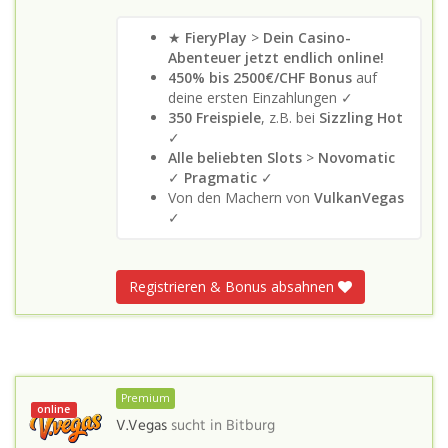
★
FieryPlay
>
Dein Casino-
Abenteuer jetzt endlich online!
450% bis 2500€/CHF Bonus
auf
deine ersten Einzahlungen ✓
350 Freispiele
, z.B. bei
Sizzling Hot
✓
Alle beliebten Slots
>
Novomatic
✓
Pragmatic
✓
Von den Machern von
VulkanVegas
✓
Registrieren & Bonus absahnen
Premium
online
V.Vegas
sucht in
Bitburg