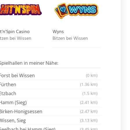
t’n’Spin Casino
Wyns
itzen bei Wissen
Bitzen bei Wissen
Spielhallen in meiner Nähe:
Forst bei Wissen
(0 km)
Fürthen
(1.36 km)
Etzbach
(1.5 km)
Hamm (Sieg)
(2.41 km)
Birken-Honigsessen
(2.47 km)
Wissen, Sieg
(3.13 km)
Seelbach bei Hamm (Sieg)
(3.45 km)