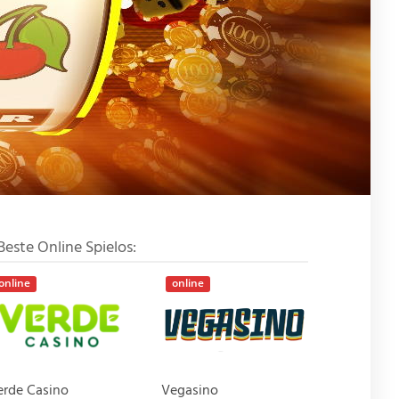
Beste Online Spielos:
online
online
erde Casino
Vegasino