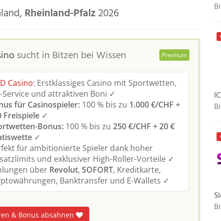
B
hland,
Rheinland-Pfalz
2026
ino
sucht in
Bitzen bei Wissen
Premium
D Casino
: Erstklassiges Casino mit Sportwetten,
-Service und attraktiven Boni ✓
I
us für Casinospieler:
100 % bis zu
1.000 €/CHF +
B
 Freispiele
✓
ortwetten-Bonus:
100 % bis zu
250 €/CHF + 20 €
atiswette
✓
fekt für ambitionierte Spieler dank hoher
satzlimits und exklusiver High-Roller-Vorteile ✓
hlungen über
Revolut
,
SOFORT
, Kreditkarte,
yptowährungen, Banktransfer und E-Wallets ✓
S
B
eren & Bonus absahnen