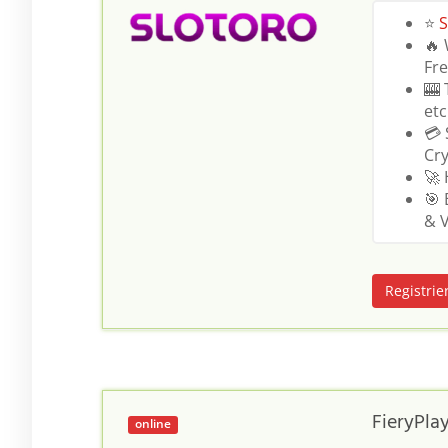
⭐
S
🔥
Fre
🎰
etc
💳 
Cry
🚀 
🎯 
& 
Registri
FieryPla
online