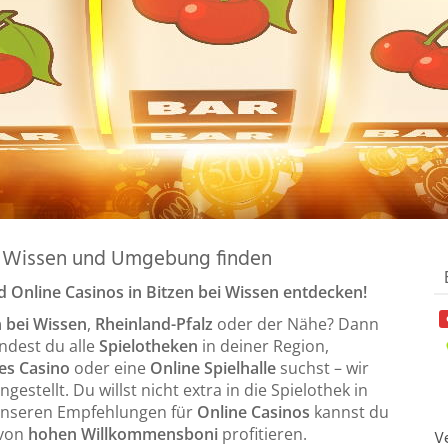
ei Wissen und Umgebung finden
d Online Casinos in Bitzen bei Wissen entdecken!
n bei Wissen
,
Rheinland-Pfalz
oder der Nähe? Dann
indest du alle
Spielotheken
in deiner Region,
les Casino
oder eine
Online Spielhalle
suchst – wir
tellt. Du willst nicht extra in die Spielothek in
 unseren Empfehlungen für
Online Casinos
kannst du
 von
hohen Willkommensboni
profitieren.
V