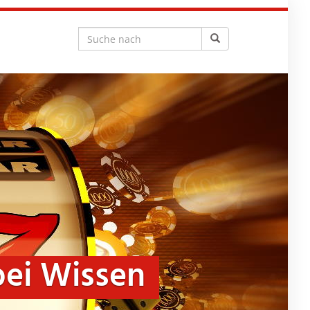
bei Wissen