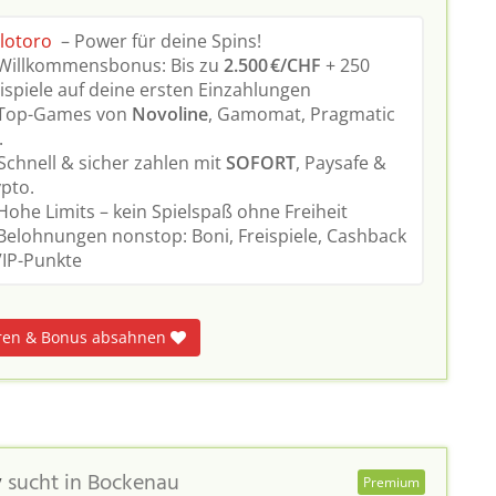
lotoro
– Power für deine Spins!
 Willkommensbonus: Bis zu
2.500 €/CHF
+ 250
ispiele auf deine ersten Einzahlungen
 Top-Games von
Novoline
, Gamomat, Pragmatic
.
Schnell & sicher zahlen mit
SOFORT
, Paysafe &
pto.
Hohe Limits – kein Spielspaß ohne Freiheit
Belohnungen nonstop: Boni, Freispiele, Cashback
VIP-Punkte
eren & Bonus absahnen
y
sucht in
Bockenau
Premium