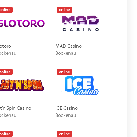
online
online
lotoro
MAD Casino
ockenau
Bockenau
online
online
t’n’Spin Casino
ICE Casino
ockenau
Bockenau
online
online