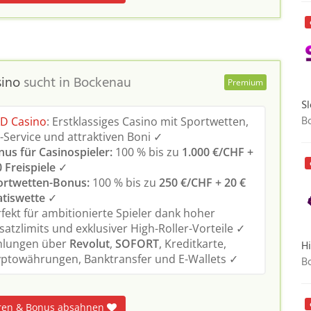
ino
sucht in
Bockenau
Premium
S
B
D Casino
: Erstklassiges Casino mit Sportwetten,
-Service und attraktiven Boni ✓
us für Casinospieler:
100 % bis zu
1.000 €/CHF +
 Freispiele
✓
ortwetten-Bonus:
100 % bis zu
250 €/CHF + 20 €
atiswette
✓
fekt für ambitionierte Spieler dank hoher
satzlimits und exklusiver High-Roller-Vorteile ✓
hlungen über
Revolut
,
SOFORT
, Kreditkarte,
Hi
yptowährungen, Banktransfer und E-Wallets ✓
B
eren & Bonus absahnen