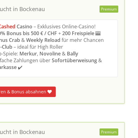
ucht in
Bockenau
Premium
Cashed
Casino
– Exklusives Online-Casino!
0% Bonus bis 500 €
/ CHF
+
200 Freispiele
🎰
nus Crab
&
Weekly Reload
für mehr Chancen
-Club
– ideal für High Roller
-Spiele:
Merkur
,
Novoline
&
Bally
nfache Zahlungen über
Sofortüberweisung
&
arkasse
✔️
eren & Bonus absahnen
ucht in
Bockenau
Premium