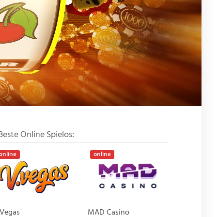
Beste Online Spielos:
online
online
.Vegas
MAD Casino