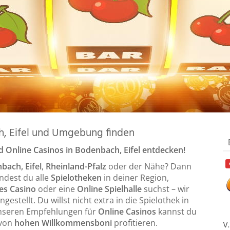
h, Eifel und Umgebung finden
d Online Casinos in Bodenbach, Eifel entdecken!
bach, Eifel
,
Rheinland-Pfalz
oder der Nähe? Dann
indest du alle
Spielotheken
in deiner Region,
les Casino
oder eine
Online Spielhalle
suchst – wir
tellt. Du willst nicht extra in die Spielothek in
unseren Empfehlungen für
Online Casinos
kannst du
 von
hohen Willkommensboni
profitieren.
V