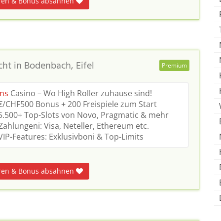
eren & Bonus absahnen
cht in
Bodenbach, Eifel
Premium
ns
Casino – Wo High Roller zuhause sind!
€/CHF500 Bonus + 200 Freispiele zum Start
 5.500+ Top-Slots von Novo, Pragmatic & mehr
Zahlungeni: Visa, Neteller, Ethereum etc.
VIP-Features: Exklusivboni & Top-Limits
eren & Bonus absahnen