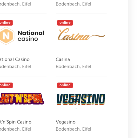
odenbach, Eifel
Bodenbach, Eifel
online
online
ational Casino
Casina
odenbach, Eifel
Bodenbach, Eifel
online
online
t’n’Spin Casino
Vegasino
odenbach, Eifel
Bodenbach, Eifel