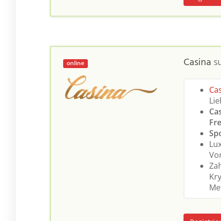
Casina
s
online
Ca
Li
Ca
Fre
Sp
Lu
Vor
Zah
Kr
Me