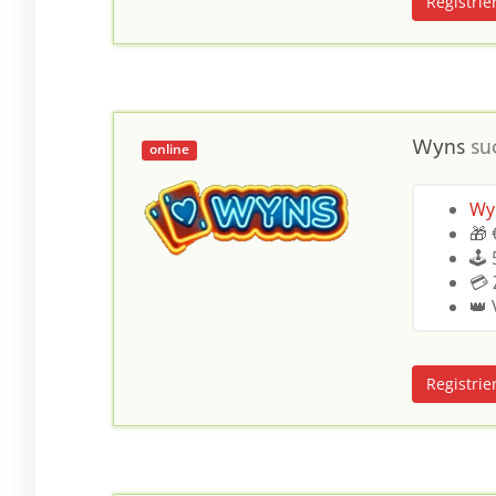
Registri
Wyns
su
online
Wy
🎁 
🕹️
💳 
👑 
Registri