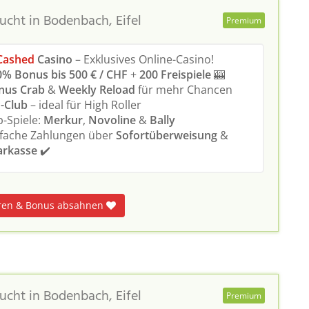
ucht in
Bodenbach, Eifel
Premium
Cashed
Casino
– Exklusives Online-Casino!
0% Bonus bis 500 €
/ CHF
+
200 Freispiele
🎰
nus Crab
&
Weekly Reload
für mehr Chancen
-Club
– ideal für High Roller
-Spiele:
Merkur
,
Novoline
&
Bally
nfache Zahlungen über
Sofortüberweisung
&
arkasse
✔️
eren & Bonus absahnen
ucht in
Bodenbach, Eifel
Premium