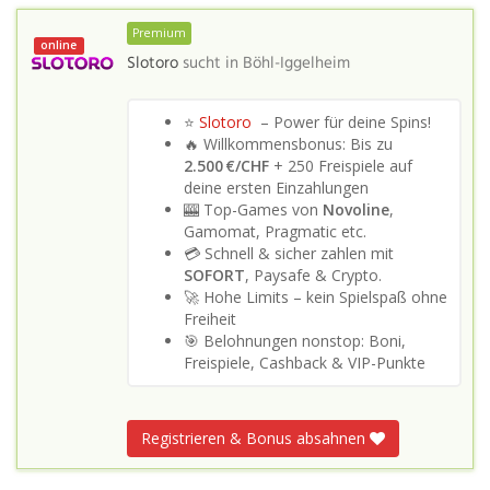
Premium
online
Slotoro
sucht in
Böhl-Iggelheim
⭐
Slotoro
– Power für deine Spins!
🔥 Willkommensbonus: Bis zu
2.500 €/CHF
+ 250 Freispiele auf
deine ersten Einzahlungen
🎰 Top-Games von
Novoline
,
Gamomat, Pragmatic etc.
💳 Schnell & sicher zahlen mit
SOFORT
, Paysafe & Crypto.
🚀 Hohe Limits – kein Spielspaß ohne
Freiheit
🎯 Belohnungen nonstop: Boni,
Freispiele, Cashback & VIP-Punkte
Registrieren & Bonus absahnen