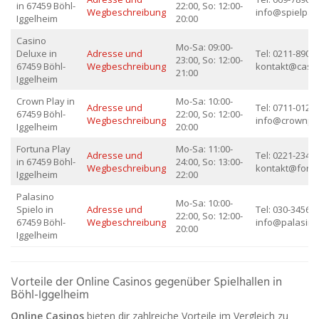
in 67459 Böhl-
22:00, So: 12:00-
Wegbeschreibung
info@spielpar
Iggelheim
20:00
Casino
Mo-Sa: 09:00-
Deluxe in
Adresse und
Tel: 0211-89012
23:00, So: 12:00-
67459 Böhl-
Wegbeschreibung
kontakt@casi
21:00
Iggelheim
Crown Play in
Mo-Sa: 10:00-
Adresse und
Tel: 0711-01234
67459 Böhl-
22:00, So: 12:00-
Wegbeschreibung
info@crownpl
Iggelheim
20:00
Fortuna Play
Mo-Sa: 11:00-
Adresse und
Tel: 0221-23456
in 67459 Böhl-
24:00, So: 13:00-
Wegbeschreibung
kontakt@fortu
Iggelheim
22:00
Palasino
Mo-Sa: 10:00-
Spielo in
Adresse und
Tel: 030-345678
22:00, So: 12:00-
67459 Böhl-
Wegbeschreibung
info@palasino
20:00
Iggelheim
Vorteile der Online Casinos gegenüber Spielhallen in
Böhl-Iggelheim
Online Casinos
bieten dir zahlreiche Vorteile im Vergleich zu