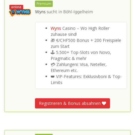
Premium
online
Wyns
sucht in
Böhl-Iggelheim
Wyns
Casino – Wo High Roller
zuhause sind!
🎁 €/CHF500 Bonus + 200 Freispiele
zum Start
🕹️ 5.500+ Top-Slots von Novo,
Pragmatic & mehr
💳 Zahlungeni: Visa, Neteller,
Ethereum etc.
👑 VIP-Features: Exklusivboni & Top-
Limits
Registrieren & Bonus absahnen