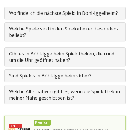
Wo finde ich die nächste Spielo in Böhl-Iggelheim?
Welche Spiele sind in den Spielotheken besonders
beliebt?
Gibt es in Böhl-Iggelheim Spielotheken, die rund
um die Uhr geöffnet haben?
Sind Spielos in Böhl-Iggelheim sicher?
Welche Alternativen gibt es, wenn die Spielothek in
meiner Nähe geschlossen ist?
Premium
online