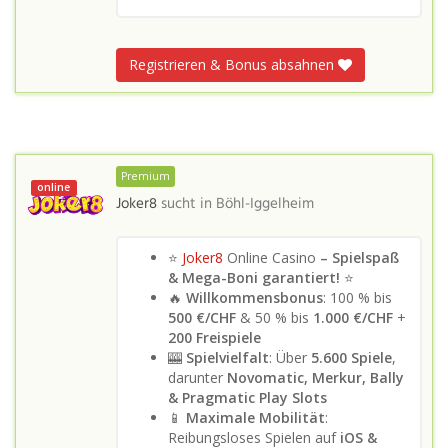
Registrieren & Bonus absahnen
Premium
online
Joker8
sucht in
Böhl-Iggelheim
⭐
Joker8
Online Casino
– Spielspaß
& Mega-Boni garantiert!
⭐
🔥
Willkommensbonus
: 100 % bis
500 €/CHF
& 50 % bis
1.000 €/CHF
+
200 Freispiele
🎰
Spielvielfalt
: Über
5.600 Spiele
,
darunter
Novomatic, Merkur, Bally
& Pragmatic Play Slots
📱
Maximale Mobilität
:
Reibungsloses Spielen auf
iOS &