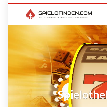
Skip
to
main
content
Spielothe