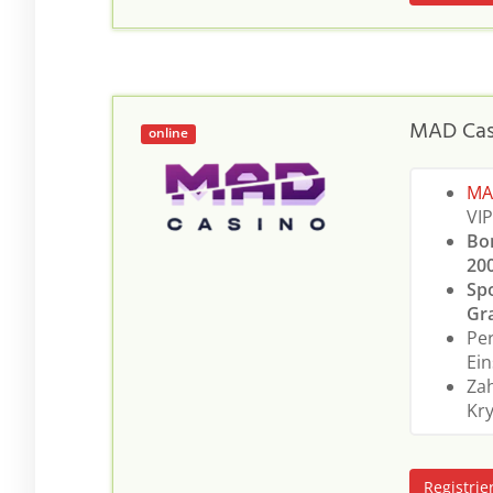
MAD Cas
online
MA
VIP
Bon
200
Sp
Gr
Per
Ein
Za
Kr
Registri