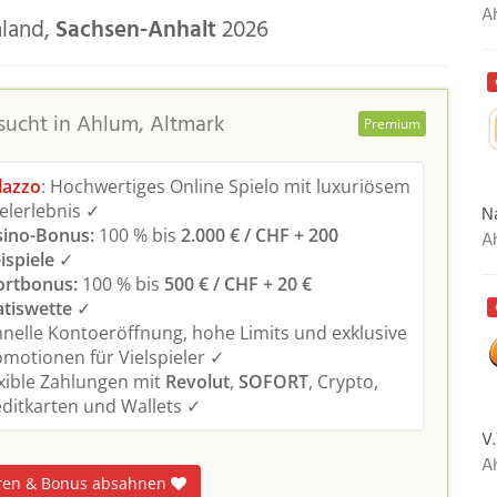
A
hland,
Sachsen-Anhalt
2026
sucht in
Ahlum, Altmark
Premium
lazzo
: Hochwertiges Online Spielo mit luxuriösem
elerlebnis ✓
N
sino-Bonus:
100 % bis
2.000 € / CHF + 200
A
ispiele
✓
ortbonus:
100 % bis
500 € / CHF + 20 €
atiswette
✓
nelle Kontoeröffnung, hohe Limits und exklusive
motionen für Vielspieler ✓
xible Zahlungen mit
Revolut
,
SOFORT
, Crypto,
ditkarten und Wallets ✓
V
A
eren & Bonus absahnen