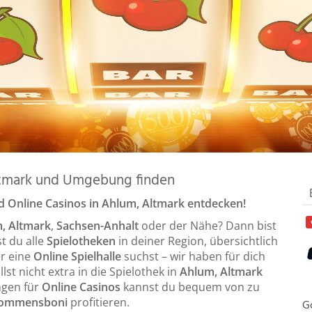
Altmark und Umgebung finden
d Online Casinos in Ahlum, Altmark entdecken!
, Altmark
,
Sachsen-Anhalt
oder der Nähe? Dann bist
st du alle
Spielotheken
in deiner Region, übersichtlich
r eine
Online Spielhalle
suchst – wir haben für dich
st nicht extra in die Spielothek in
Ahlum, Altmark
ngen für
Online Casinos
kannst du bequem von zu
kommensboni
profitieren.
G