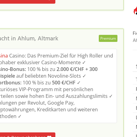
Fi
ucht in
Ahlum, Altmark
Premium
A
sina
Casino: Das Premium-Ziel für High Roller und
ebhaber exklusiver Casino-Momente ✓
sino-Bonus:
100 % bis zu
2.000 €/CHF + 300
ispiele
auf beliebten Novoline-Slots ✓
ortbonus:
100 % bis zu
500 €/CHF
✓
xuriöses VIP-Programm mit persönlichen
teilen sowie hohen Ein- und Auszahlungslimits ✓
lungen per Revolut, Google Pay,
yptowährungen, Kreditkarten und weiteren
thoden ✓