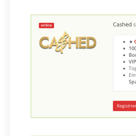
Cashed
s
online
★
10
Bo
VIP
Top
Ei
Sp
Registri