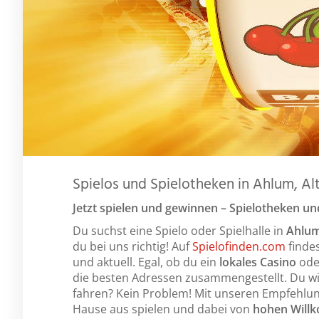
Spielos und Spielotheken in Ahlum, 
Jetzt spielen und gewinnen – Spielotheken un
Du suchst eine Spielo oder Spielhalle in
Ahlum
du bei uns richtig! Auf
Spielofinden.com
finde
und aktuell. Egal, ob du ein
lokales Casino
ode
die besten Adressen zusammengestellt. Du will
fahren? Kein Problem! Mit unseren Empfehlu
Hause aus spielen und dabei von
hohen Will