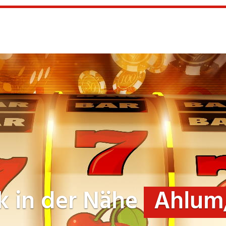
k in der Nähe
Ahlum,