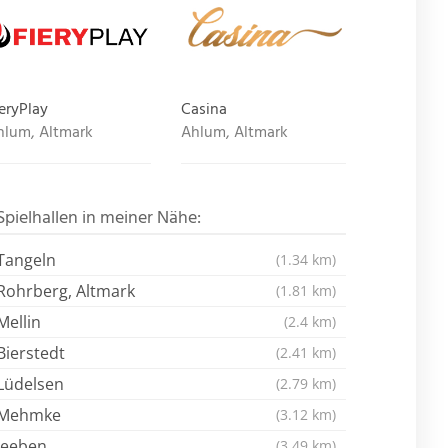
eryPlay
Casina
hlum, Altmark
Ahlum, Altmark
Spielhallen in meiner Nähe:
Tangeln
(1.34 km)
Rohrberg, Altmark
(1.81 km)
Mellin
(2.4 km)
Bierstedt
(2.41 km)
Lüdelsen
(2.79 km)
Mehmke
(3.12 km)
Jeeben
(3.49 km)