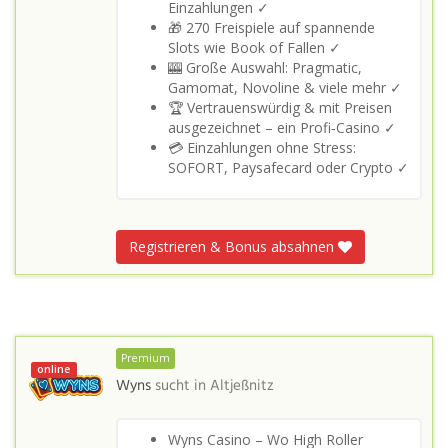
Einzahlungen ✓
🎁 270 Freispiele auf spannende
Slots wie Book of Fallen ✓
🎰 Große Auswahl: Pragmatic,
Gamomat, Novoline & viele mehr ✓
🏆 Vertrauenswürdig & mit Preisen
ausgezeichnet – ein Profi‑Casino ✓
💳 Einzahlungen ohne Stress:
SOFORT, Paysafecard oder Crypto ✓
Registrieren & Bonus absahnen
Premium
online
Wyns
sucht in
Altjeßnitz
Wyns Casino – Wo High Roller