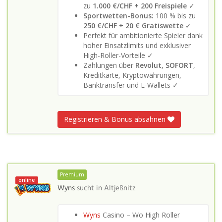
zu
1.000 €/CHF + 200 Freispiele
✓
Sportwetten-Bonus:
100 % bis zu
250 €/CHF + 20 € Gratiswette
✓
Perfekt für ambitionierte Spieler dank
hoher Einsatzlimits und exklusiver
High-Roller-Vorteile ✓
Zahlungen über
Revolut
,
SOFORT
,
Kreditkarte, Kryptowährungen,
Banktransfer und E-Wallets ✓
Registrieren & Bonus absahnen
Premium
online
Wyns
sucht in
Altjeßnitz
Wyns
Casino – Wo High Roller