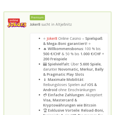
Premium
online
Joker8
sucht in
Altjeßnitz
⭐
Joker8
Online Casino
– Spielspaß
& Mega-Boni garantiert!
⭐
🔥
Willkommensbonus
: 100 % bis
500 €/CHF
& 50 % bis
1.000 €/CHF
+
200 Freispiele
🎰
Spielvielfalt
: Über
5.600 Spiele
,
darunter
Novomatic, Merkur, Bally
& Pragmatic Play Slots
📱
Maximale Mobilität
:
Reibungsloses Spielen auf
iOS &
Android
ohne Einschränkungen
💳
Einfache Zahlungen
: Akzeptiert
Visa, Mastercard &
Kryptowährungen wie Bitcoin
🏆
Exklusive Vorteile
:
Reload-Boni,