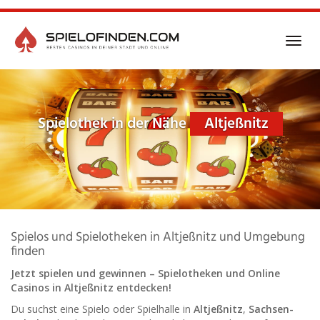
Skip
to
main
Toggl
content
navig
Spielothek in der Nähe
Altjeßnitz
Spielos und Spielotheken in Altjeßnitz und Umgebung
finden
Jetzt spielen und gewinnen – Spielotheken und Online
Casinos in Altjeßnitz entdecken!
Du suchst eine Spielo oder Spielhalle in
Altjeßnitz
,
Sachsen-