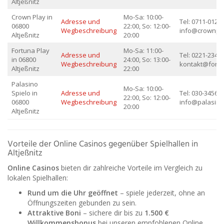
Altjeßnitz
Crown Play in
Mo-Sa: 10:00-
Adresse und
Tel: 0711-01234
06800
22:00, So: 12:00-
Wegbeschreibung
info@crownpl
Altjeßnitz
20:00
Fortuna Play
Mo-Sa: 11:00-
Adresse und
Tel: 0221-23456
in 06800
24:00, So: 13:00-
Wegbeschreibung
kontakt@fortu
Altjeßnitz
22:00
Palasino
Mo-Sa: 10:00-
Spielo in
Adresse und
Tel: 030-345678
22:00, So: 12:00-
06800
Wegbeschreibung
info@palasino
20:00
Altjeßnitz
Vorteile der Online Casinos gegenüber Spielhallen in
Altjeßnitz
Online Casinos
bieten dir zahlreiche Vorteile im Vergleich zu
lokalen Spielhallen:
Rund um die Uhr geöffnet
– spiele jederzeit, ohne an
Öffnungszeiten gebunden zu sein.
Attraktive Boni
– sichere dir bis zu
1.500 €
Willkommensbonus
bei unseren empfohlenen Online