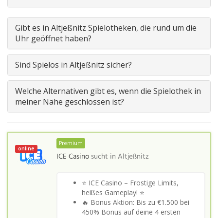
Gibt es in Altjeßnitz Spielotheken, die rund um die
Uhr geöffnet haben?
Sind Spielos in Altjeßnitz sicher?
Welche Alternativen gibt es, wenn die Spielothek in
meiner Nähe geschlossen ist?
Premium
online
ICE Casino
sucht in
Altjeßnitz
⭐ ICE Casino – Frostige Limits,
heißes Gameplay! ⭐
🔥 Bonus Aktion: Bis zu €1.500 bei
450% Bonus auf deine 4 ersten