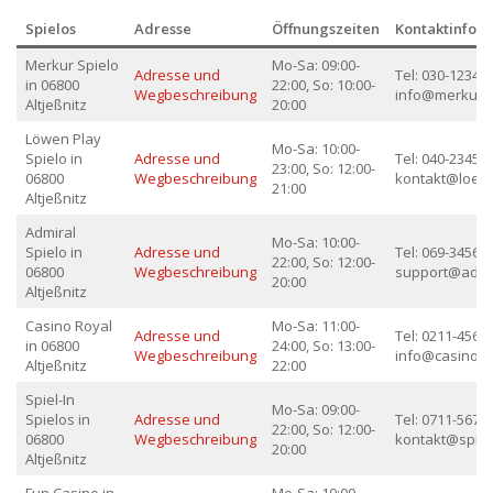
Spielos
Adresse
Öffnungszeiten
Kontaktinfor
Merkur Spielo
Mo-Sa: 09:00-
Adresse und
Tel: 030-123456
in 06800
22:00, So: 10:00-
Wegbeschreibung
info@merkur.
Altjeßnitz
20:00
Löwen Play
Mo-Sa: 10:00-
Spielo in
Adresse und
Tel: 040-234567
23:00, So: 12:00-
06800
Wegbeschreibung
kontakt@loew
21:00
Altjeßnitz
Admiral
Mo-Sa: 10:00-
Spielo in
Adresse und
Tel: 069-345678
22:00, So: 12:00-
06800
Wegbeschreibung
support@admi
20:00
Altjeßnitz
Casino Royal
Mo-Sa: 11:00-
Adresse und
Tel: 0211-45678
in 06800
24:00, So: 13:00-
Wegbeschreibung
info@casino-r
Altjeßnitz
22:00
Spiel-In
Mo-Sa: 09:00-
Spielos in
Adresse und
Tel: 0711-56789
22:00, So: 12:00-
06800
Wegbeschreibung
kontakt@spiel-
20:00
Altjeßnitz