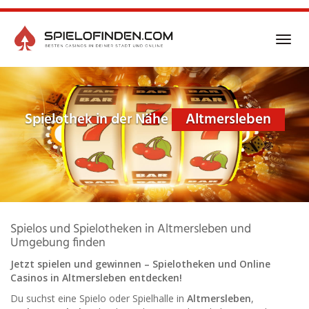
Skip
to
main
Toggl
content
navig
Spielothek in der Nähe
Altmersleben
Spielos und Spielotheken in Altmersleben und
Umgebung finden
Jetzt spielen und gewinnen – Spielotheken und Online
Casinos in Altmersleben entdecken!
Du suchst eine Spielo oder Spielhalle in
Altmersleben
,