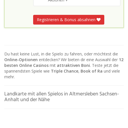
Registrieren & Bonus absahnen
Du hast keine Lust, in die Spielo zu fahren, oder möchtest die
Online-Optionen
entdecken? Wir bieten dir eine Auswahl der
12
besten Online Casinos
mit
attraktiven Boni
. Teste jetzt die
spannendsten Spiele wie
Triple Chance
,
Book of Ra
und viele
mehr.
Landkarte mit allen Spielos in Altmersleben Sachsen-
Anhalt und der Nähe