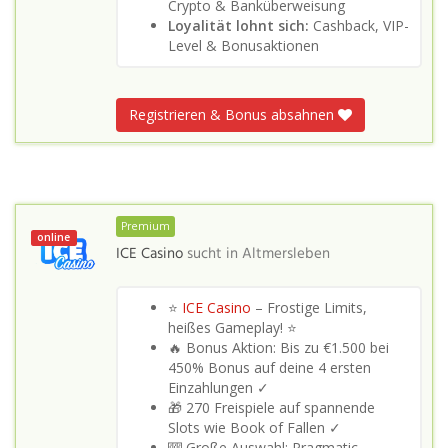
Crypto & Banküberweisung
Loyalität lohnt sich:
Cashback, VIP-
Level & Bonusaktionen
Registrieren & Bonus absahnen
Premium
online
ICE Casino
sucht in
Altmersleben
⭐
ICE Casino
– Frostige Limits,
heißes Gameplay! ⭐
🔥 Bonus Aktion: Bis zu €1.500 bei
450% Bonus auf deine 4 ersten
Einzahlungen ✓
🎁 270 Freispiele auf spannende
Slots wie Book of Fallen ✓
🎰 Große Auswahl: Pragmatic,