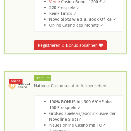
Verde
Casino Bonus
1200 €
✓
220
Freispiele ✓
Keine Limits ✓
Novo Slots wie z.B. Book Of Ra
✓
Online Casino des Monats ✓
Registrieren & Bonus absahnen
Premium
online
National Casino
sucht in
Altmersleben
100% BONUS bis 300 €/CHF
plus
150 Freispiele
✓
Großes Spieleangebot inklusive der
Novoline Slots
✓
Neues online Casino mit TOP
Aktionen ✓