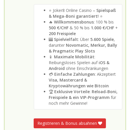
⭐ Joker8 Online Casino
– Spielspaß
& Mega-Boni garantiert!
⭐
🔥
Willkommensbonus
: 100 % bis
500 €/CHF
& 50 % bis
1.000 €/CHF
+
200 Freispiele
🎰
Spielvielfalt
: Über
5.600 Spiele
,
darunter
Novomatic, Merkur, Bally
& Pragmatic Play Slots
📱
Maximale Mobilität
:
Reibungsloses Spielen auf
iOS &
Android
ohne Einschränkungen
💳
Einfache Zahlungen
: Akzeptiert
Visa, Mastercard &
Kryptowährungen wie Bitcoin
🏆
Exklusive Vorteile
:
Reload-Boni,
Freispiele & ein VIP-Programm
für
noch mehr Gewinne!
Registrieren & Bonus absahnen