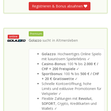
Registrieren & Bonus absahnen
Premium
online
Golazzo
sucht in
Altmersleben
Golazzo
: Hochwertiges Online Spielo
mit luxuriösem Spielerlebnis ✓
Casino-Bonus:
100 % bis
2.000 € /
CHF + 200 Freispiele
✓
Sportbonus:
100 % bis
500 € / CHF
+ 20 € Gratiswette
✓
Schnelle Kontoeröffnung, hohe
Limits und exklusive Promotionen für
Vielspieler ✓
Flexible Zahlungen mit
Revolut
,
SOFORT
, Crypto, Kreditkarten und
Wallets ✓