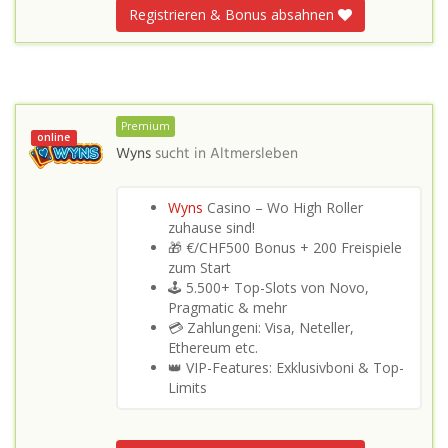
Registrieren & Bonus absahnen
Premium
online
Wyns
sucht in
Altmersleben
Wyns
Casino – Wo High Roller
zuhause sind!
🎁 €/CHF500 Bonus + 200 Freispiele
zum Start
🕹️ 5.500+ Top-Slots von Novo,
Pragmatic & mehr
💳 Zahlungeni: Visa, Neteller,
Ethereum etc.
👑 VIP-Features: Exklusivboni & Top-
Limits