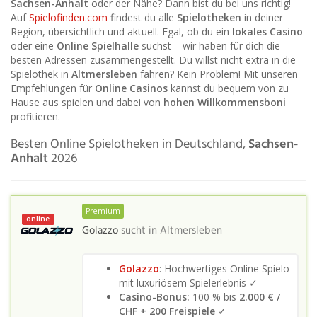
Sachsen-Anhalt
oder der Nähe? Dann bist du bei uns richtig!
Auf
Spielofinden.com
findest du alle
Spielotheken
in deiner
Region, übersichtlich und aktuell. Egal, ob du ein
lokales Casino
oder eine
Online Spielhalle
suchst – wir haben für dich die
besten Adressen zusammengestellt. Du willst nicht extra in die
Spielothek in
Altmersleben
fahren? Kein Problem! Mit unseren
Empfehlungen für
Online Casinos
kannst du bequem von zu
Hause aus spielen und dabei von
hohen Willkommensboni
profitieren.
Besten Online Spielotheken in Deutschland,
Sachsen-
Anhalt
2026
Premium
online
Golazzo
sucht in
Altmersleben
Golazzo
: Hochwertiges Online Spielo
mit luxuriösem Spielerlebnis ✓
Casino-Bonus:
100 % bis
2.000 € /
CHF + 200 Freispiele
✓