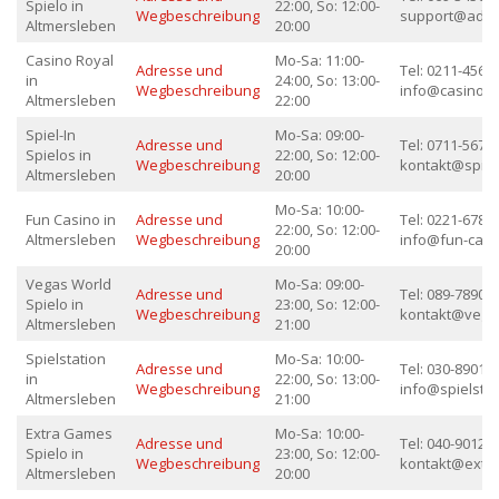
Spielo in
22:00, So: 12:00-
Wegbeschreibung
support@admi
Altmersleben
20:00
Casino Royal
Mo-Sa: 11:00-
Adresse und
Tel: 0211-45678
in
24:00, So: 13:00-
Wegbeschreibung
info@casino-r
Altmersleben
22:00
Spiel-In
Mo-Sa: 09:00-
Adresse und
Tel: 0711-56789
Spielos in
22:00, So: 12:00-
Wegbeschreibung
kontakt@spiel-
Altmersleben
20:00
Mo-Sa: 10:00-
Fun Casino in
Adresse und
Tel: 0221-67890
22:00, So: 12:00-
Altmersleben
Wegbeschreibung
info@fun-casi
20:00
Vegas World
Mo-Sa: 09:00-
Adresse und
Tel: 089-789012
Spielo in
23:00, So: 12:00-
Wegbeschreibung
kontakt@vega
Altmersleben
21:00
Spielstation
Mo-Sa: 10:00-
Adresse und
Tel: 030-890123
in
22:00, So: 13:00-
Wegbeschreibung
info@spielstat
Altmersleben
21:00
Extra Games
Mo-Sa: 10:00-
Adresse und
Tel: 040-901234
Spielo in
23:00, So: 12:00-
Wegbeschreibung
kontakt@extr
Altmersleben
20:00