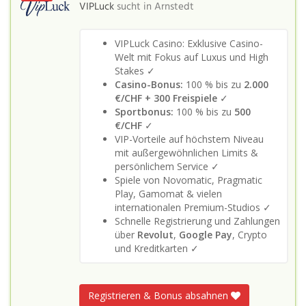
VIPLuck
sucht in
Arnstedt
VIPLuck Casino: Exklusive Casino-
Welt mit Fokus auf Luxus und High
Stakes ✓
Casino-Bonus:
100 % bis zu
2.000
€/CHF + 300 Freispiele
✓
Sportbonus:
100 % bis zu
500
€/CHF
✓
VIP-Vorteile auf höchstem Niveau
mit außergewöhnlichen Limits &
persönlichem Service ✓
Spiele von Novomatic, Pragmatic
Play, Gamomat & vielen
internationalen Premium-Studios ✓
Schnelle Registrierung und Zahlungen
über
Revolut
,
Google Pay
, Crypto
und Kreditkarten ✓
Registrieren & Bonus absahnen