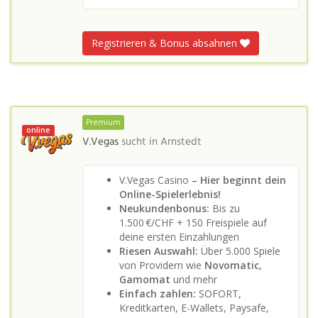
Registrieren & Bonus absahnen
Premium
online
V.Vegas
sucht in
Arnstedt
V.Vegas Casino
– Hier beginnt dein
Online-Spielerlebnis!
Neukundenbonus:
Bis zu
1.500 €/CHF + 150 Freispiele auf
deine ersten Einzahlungen
Riesen Auswahl:
Über 5.000 Spiele
von Providern wie
Novomatic
,
Gamomat
und mehr
Einfach zahlen:
SOFORT,
Kreditkarten, E-Wallets, Paysafe,