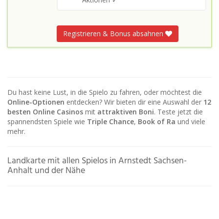
Registrieren & Bonus absahnen
Du hast keine Lust, in die Spielo zu fahren, oder möchtest die
Online-Optionen
entdecken? Wir bieten dir eine Auswahl der
12
besten Online Casinos
mit
attraktiven Boni
. Teste jetzt die
spannendsten Spiele wie
Triple Chance
,
Book of Ra
und viele
mehr.
Landkarte mit allen Spielos in Arnstedt Sachsen-
Anhalt und der Nähe