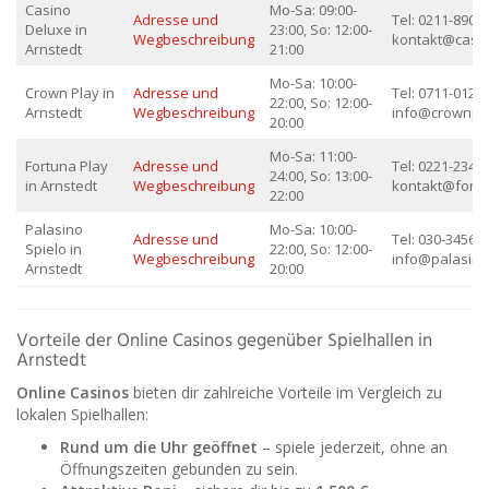
Casino
Mo-Sa: 09:00-
Adresse und
Tel: 0211-89012
Deluxe in
23:00, So: 12:00-
Wegbeschreibung
kontakt@casi
Arnstedt
21:00
Mo-Sa: 10:00-
Crown Play in
Adresse und
Tel: 0711-01234
22:00, So: 12:00-
Arnstedt
Wegbeschreibung
info@crownpl
20:00
Mo-Sa: 11:00-
Fortuna Play
Adresse und
Tel: 0221-23456
24:00, So: 13:00-
in Arnstedt
Wegbeschreibung
kontakt@fortu
22:00
Palasino
Mo-Sa: 10:00-
Adresse und
Tel: 030-345678
Spielo in
22:00, So: 12:00-
Wegbeschreibung
info@palasino
Arnstedt
20:00
Vorteile der Online Casinos gegenüber Spielhallen in
Arnstedt
Online Casinos
bieten dir zahlreiche Vorteile im Vergleich zu
lokalen Spielhallen:
Rund um die Uhr geöffnet
– spiele jederzeit, ohne an
Öffnungszeiten gebunden zu sein.