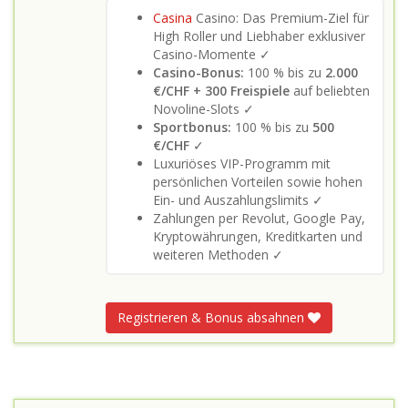
Casina
Casino: Das Premium-Ziel für
High Roller und Liebhaber exklusiver
Casino-Momente ✓
Casino-Bonus:
100 % bis zu
2.000
€/CHF + 300 Freispiele
auf beliebten
Novoline-Slots ✓
Sportbonus:
100 % bis zu
500
€/CHF
✓
Luxuriöses VIP-Programm mit
persönlichen Vorteilen sowie hohen
Ein- und Auszahlungslimits ✓
Zahlungen per Revolut, Google Pay,
Kryptowährungen, Kreditkarten und
weiteren Methoden ✓
Registrieren & Bonus absahnen