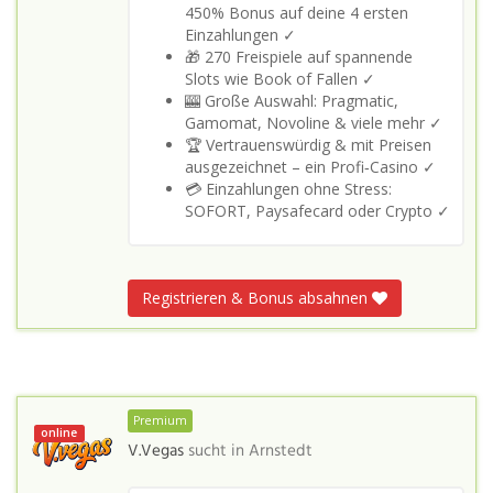
450% Bonus auf deine 4 ersten
Einzahlungen ✓
🎁 270 Freispiele auf spannende
Slots wie Book of Fallen ✓
🎰 Große Auswahl: Pragmatic,
Gamomat, Novoline & viele mehr ✓
🏆 Vertrauenswürdig & mit Preisen
ausgezeichnet – ein Profi‑Casino ✓
💳 Einzahlungen ohne Stress:
SOFORT, Paysafecard oder Crypto ✓
Registrieren & Bonus absahnen
Premium
online
V.Vegas
sucht in
Arnstedt