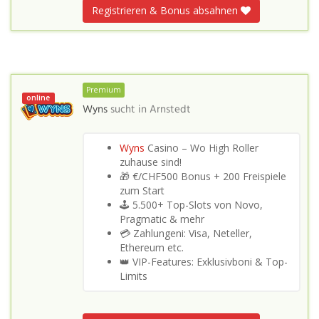
Registrieren & Bonus absahnen
Premium
online
Wyns
sucht in
Arnstedt
Wyns
Casino – Wo High Roller
zuhause sind!
🎁 €/CHF500 Bonus + 200 Freispiele
zum Start
🕹️ 5.500+ Top-Slots von Novo,
Pragmatic & mehr
💳 Zahlungeni: Visa, Neteller,
Ethereum etc.
👑 VIP-Features: Exklusivboni & Top-
Limits