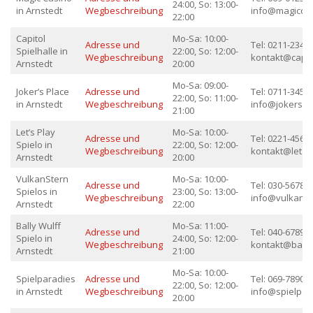
24:00, So: 13:00-
in Arnstedt
Wegbeschreibung
info@magiccas
22:00
Capitol
Mo-Sa: 10:00-
Adresse und
Tel: 0211-23456
Spielhalle in
22:00, So: 12:00-
Wegbeschreibung
kontakt@capit
Arnstedt
20:00
Mo-Sa: 09:00-
Joker’s Place
Adresse und
Tel: 0711-34567
22:00, So: 11:00-
in Arnstedt
Wegbeschreibung
info@jokerspl
21:00
Let’s Play
Mo-Sa: 10:00-
Adresse und
Tel: 0221-45678
Spielo in
22:00, So: 12:00-
Wegbeschreibung
kontakt@letsp
Arnstedt
20:00
VulkanStern
Mo-Sa: 10:00-
Adresse und
Tel: 030-567890
Spielos in
23:00, So: 13:00-
Wegbeschreibung
info@vulkanst
Arnstedt
22:00
Bally Wulff
Mo-Sa: 11:00-
Adresse und
Tel: 040-678901
Spielo in
24:00, So: 12:00-
Wegbeschreibung
kontakt@bally
Arnstedt
21:00
Mo-Sa: 10:00-
Spielparadies
Adresse und
Tel: 069-789012
22:00, So: 12:00-
in Arnstedt
Wegbeschreibung
info@spielpar
20:00