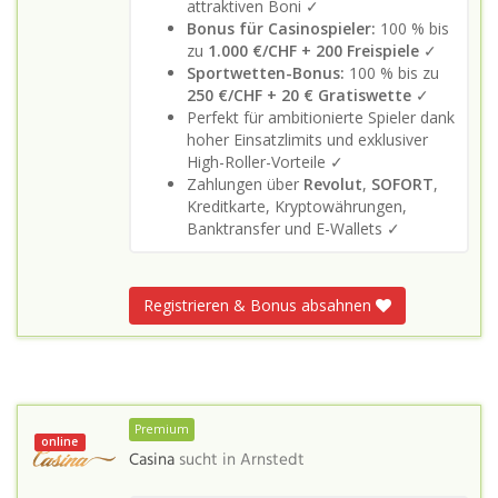
attraktiven Boni ✓
Bonus für Casinospieler:
100 % bis
zu
1.000 €/CHF + 200 Freispiele
✓
Sportwetten-Bonus:
100 % bis zu
250 €/CHF + 20 € Gratiswette
✓
Perfekt für ambitionierte Spieler dank
hoher Einsatzlimits und exklusiver
High-Roller-Vorteile ✓
Zahlungen über
Revolut
,
SOFORT
,
Kreditkarte, Kryptowährungen,
Banktransfer und E-Wallets ✓
Registrieren & Bonus absahnen
Premium
online
Casina
sucht in
Arnstedt