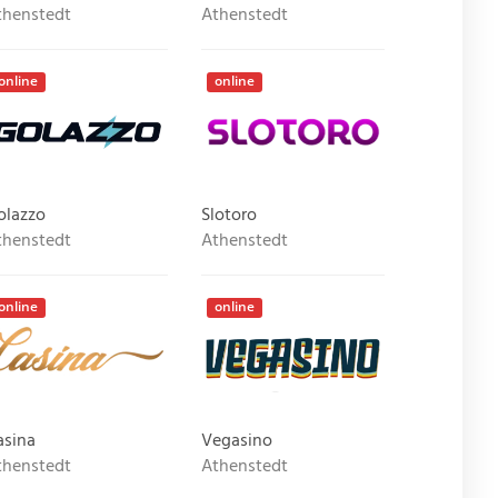
thenstedt
Athenstedt
online
online
olazzo
Slotoro
thenstedt
Athenstedt
online
online
asina
Vegasino
thenstedt
Athenstedt