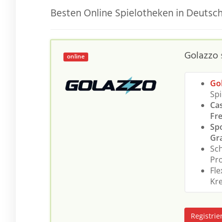
Besten Online Spielotheken in Deutsc
Golazzo
online
Go
Spi
Ca
Fre
Sp
Gr
Sch
Pro
Fle
Kre
Registri