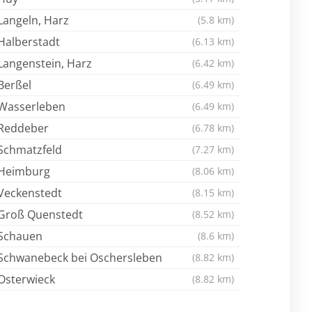
Langeln, Harz
(5.8 km)
Halberstadt
(6.13 km)
Langenstein, Harz
(6.42 km)
Berßel
(6.49 km)
Wasserleben
(6.49 km)
Reddeber
(6.78 km)
Schmatzfeld
(7.27 km)
Heimburg
(8.06 km)
Veckenstedt
(8.15 km)
Groß Quenstedt
(8.52 km)
Schauen
(8.6 km)
Schwanebeck bei Oschersleben
(8.82 km)
Osterwieck
(8.82 km)