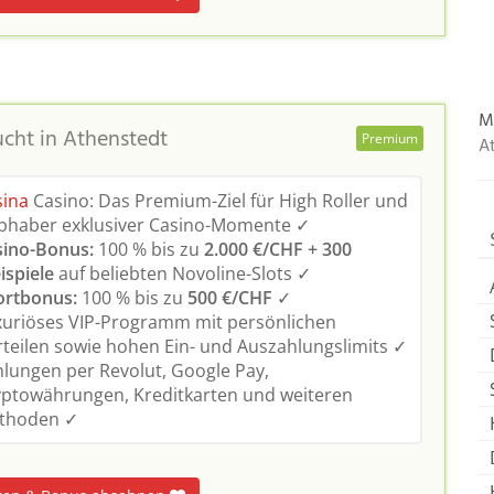
M
ucht in
Athenstedt
Premium
A
sina
Casino: Das Premium-Ziel für High Roller und
ebhaber exklusiver Casino-Momente ✓
sino-Bonus:
100 % bis zu
2.000 €/CHF + 300
ispiele
auf beliebten Novoline-Slots ✓
ortbonus:
100 % bis zu
500 €/CHF
✓
xuriöses VIP-Programm mit persönlichen
teilen sowie hohen Ein- und Auszahlungslimits ✓
lungen per Revolut, Google Pay,
yptowährungen, Kreditkarten und weiteren
thoden ✓