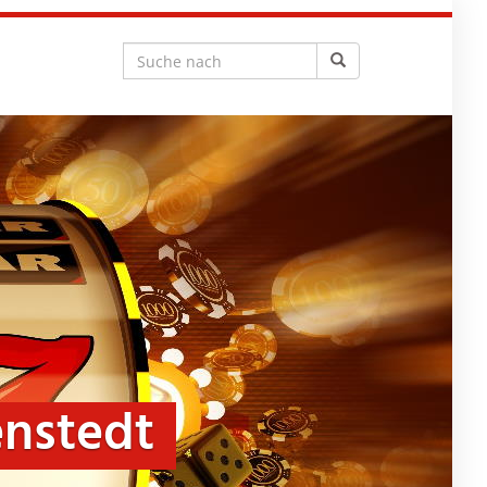
nstedt