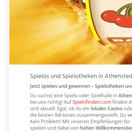
Spielos und Spielotheken in Athenst
Jetzt spielen und gewinnen – Spielotheken un
Du suchst eine Spielo oder Spielhalle in
Athen
bei uns richtig! Auf
Spielofinden.com
findest d
und aktuell. Egal, ob du ein
lokales Casino
ode
die besten Adressen zusammengestellt. Du will
Kein Problem! Mit unseren Empfehlungen für
spielen und dabei von
hohen Willkommensbo