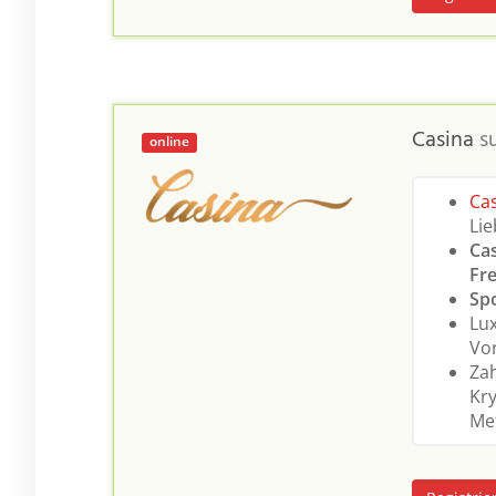
Casina
s
online
Ca
Li
Ca
Fre
Sp
Lu
Vor
Zah
Kr
Me