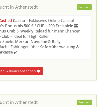
ucht in
Athenstedt
Premium
Cashed
Casino
– Exklusives Online-Casino!
0% Bonus bis 500 €
/ CHF
+
200 Freispiele
🎰
nus Crab
&
Weekly Reload
für mehr Chancen
-Club
– ideal für High Roller
-Spiele:
Merkur
,
Novoline
&
Bally
nfache Zahlungen über
Sofortüberweisung
&
arkasse
✔️
eren & Bonus absahnen
ucht in
Athenstedt
Premium