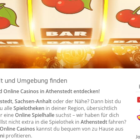
edt und Umgebung finden
d Online Casinos in Athenstedt entdecken!
stedt
,
Sachsen-Anhalt
oder der Nähe? Dann bist du
u alle
Spielotheken
in deiner Region, übersichtlich
r eine
Online Spielhalle
suchst – wir haben für dich
st nicht extra in die Spielothek in
Athenstedt
fahren?
Online Casinos
kannst du bequem von zu Hause aus
ni
profitieren.
J