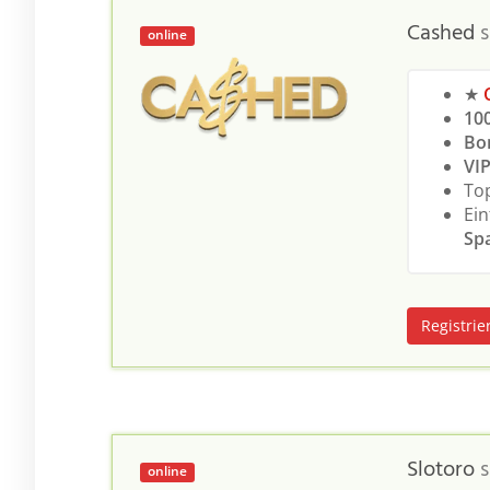
Cashed
s
online
★
10
Bo
VIP
Top
Ei
Sp
Registri
Slotoro
s
online