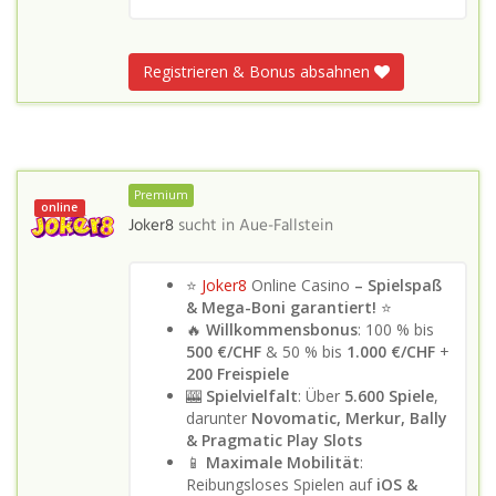
Registrieren & Bonus absahnen
Premium
online
Joker8
sucht in
Aue-Fallstein
⭐
Joker8
Online Casino
– Spielspaß
& Mega-Boni garantiert!
⭐
🔥
Willkommensbonus
: 100 % bis
500 €/CHF
& 50 % bis
1.000 €/CHF
+
200 Freispiele
🎰
Spielvielfalt
: Über
5.600 Spiele
,
darunter
Novomatic, Merkur, Bally
& Pragmatic Play Slots
📱
Maximale Mobilität
:
Reibungsloses Spielen auf
iOS &