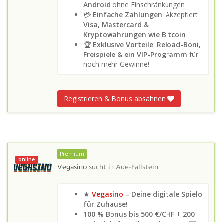
Android
ohne Einschränkungen
💳
Einfache Zahlungen
: Akzeptiert
Visa, Mastercard &
Kryptowährungen wie Bitcoin
🏆
Exklusive Vorteile
:
Reload-Boni,
Freispiele & ein VIP-Programm
für
noch mehr Gewinne!
Registrieren & Bonus absahnen
Premium
online
Vegasino
sucht in
Aue-Fallstein
★
Vegasino
– Deine digitale Spielo
für Zuhause!
100 % Bonus bis 500 €/CHF
+
200