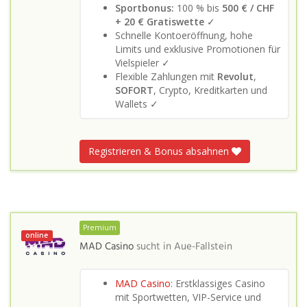
Sportbonus:
100 % bis
500 € / CHF
+ 20 € Gratiswette
✓
Schnelle Kontoeröffnung, hohe
Limits und exklusive Promotionen für
Vielspieler ✓
Flexible Zahlungen mit
Revolut
,
SOFORT
, Crypto, Kreditkarten und
Wallets ✓
Registrieren & Bonus absahnen
Premium
online
MAD Casino
sucht in
Aue-Fallstein
MAD Casino
: Erstklassiges Casino
mit Sportwetten, VIP-Service und