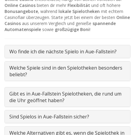
Online Casinos
bieten dir mehr
Flexibilität
und oft höhere
Bonusangebote
, während
lokale Spielotheken
mit echtem
Casinoflair überzeugen. Starte jetzt bei einem der besten
Online
Casinos
aus unserem Vergleich und genieße
spannende
Automatenspiele
sowie
großzügige Boni
!
Wo finde ich die nächste Spielo in Aue-Fallstein?
Welche Spiele sind in den Spielotheken besonders
beliebt?
Gibt es in Aue-Fallstein Spielotheken, die rund um
die Uhr geöffnet haben?
Sind Spielos in Aue-Fallstein sicher?
Welche Alternativen gibt es, wenn die Spielothek in