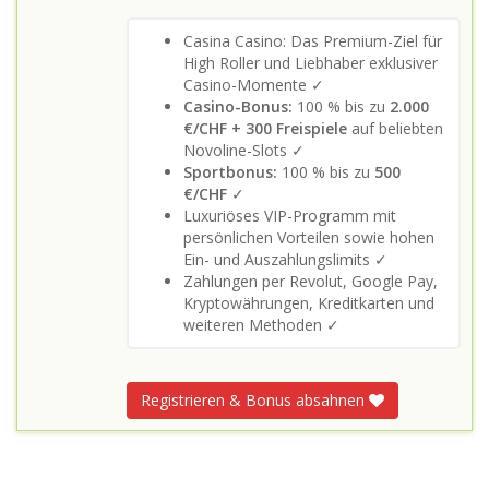
Casina Casino: Das Premium-Ziel für
High Roller und Liebhaber exklusiver
Casino-Momente ✓
Casino-Bonus:
100 % bis zu
2.000
€/CHF + 300 Freispiele
auf beliebten
Novoline-Slots ✓
Sportbonus:
100 % bis zu
500
€/CHF
✓
Luxuriöses VIP-Programm mit
persönlichen Vorteilen sowie hohen
Ein- und Auszahlungslimits ✓
Zahlungen per Revolut, Google Pay,
Kryptowährungen, Kreditkarten und
weiteren Methoden ✓
Registrieren & Bonus absahnen