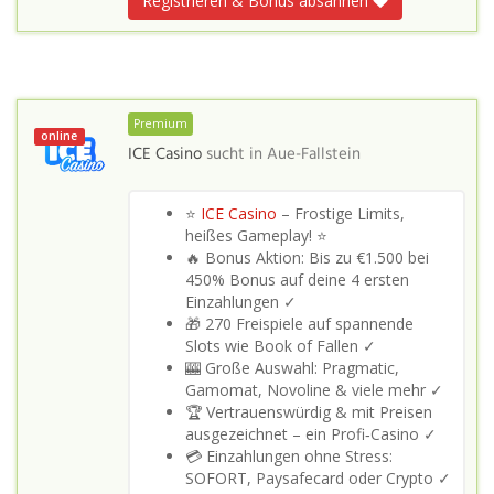
Registrieren & Bonus absahnen
Premium
online
ICE Casino
sucht in
Aue-Fallstein
⭐
ICE Casino
– Frostige Limits,
heißes Gameplay! ⭐
🔥 Bonus Aktion: Bis zu €1.500 bei
450% Bonus auf deine 4 ersten
Einzahlungen ✓
🎁 270 Freispiele auf spannende
Slots wie Book of Fallen ✓
🎰 Große Auswahl: Pragmatic,
Gamomat, Novoline & viele mehr ✓
🏆 Vertrauenswürdig & mit Preisen
ausgezeichnet – ein Profi‑Casino ✓
💳 Einzahlungen ohne Stress:
SOFORT, Paysafecard oder Crypto ✓