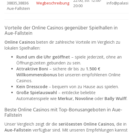
22:00, So: 12:00-
38835,38836
Wegbeschreibung
info@palasino
20:00
Aue-Fallstein
Vorteile der Online Casinos gegenüber Spielhallen in
Aue-Fallstein
Online Casinos
bieten dir zahlreiche Vorteile im Vergleich zu
lokalen Spielhallen:
Rund um die Uhr geöffnet
– spiele jederzeit, ohne an
Öffnungszeiten gebunden zu sein.
Attraktive Boni
– sichere dir bis zu
1.500 €
Willkommensbonus
bei unseren empfohlenen Online
Casinos.
Kein Dresscode
– bequem von zu Hause aus spielen.
Große Spielauswahl
– entdecke beliebte
Automatenspiele wie
Merkur
,
Novoline
oder
Bally Wulff
.
Beste Online Casinos mit Top-Bonusangeboten in Aue-
Fallstein
Unser Vergleich zeigt dir die
seriösesten Online Casinos
, die in
Aue-Fallstein
verfügbar sind. Mit unseren Empfehlungen kannst