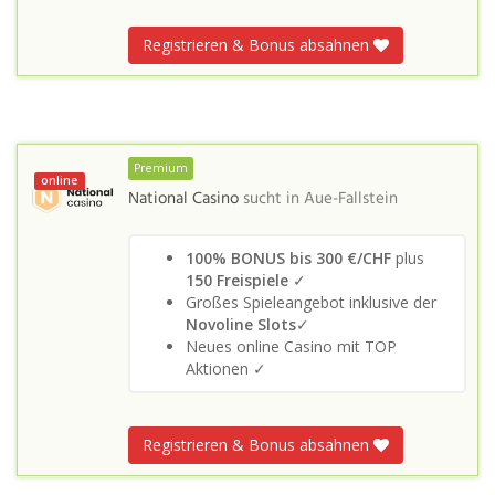
Registrieren & Bonus absahnen
Premium
online
National Casino
sucht in
Aue-Fallstein
100% BONUS bis 300 €/CHF
plus
150 Freispiele
✓
Großes Spieleangebot inklusive der
Novoline Slots
✓
Neues online Casino mit TOP
Aktionen ✓
Registrieren & Bonus absahnen