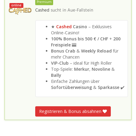
Premium
online
Cashed
sucht in
Aue-Fallstein
★
Cashed
Casino
– Exklusives
Online-Casino!
100% Bonus bis 500 €
/ CHF
+
200
Freispiele
🎰
Bonus Crab
&
Weekly Reload
für
mehr Chancen
VIP-Club
– ideal für High Roller
Top-Spiele:
Merkur
,
Novoline
&
Bally
Einfache Zahlungen über
Sofortüberweisung
&
Sparkasse
✔️
Registrieren & Bonus absahnen