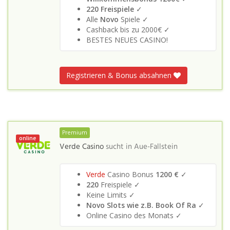
220 Freispiele
✓
Alle
Novo
Spiele ✓
Cashback bis zu 2000€ ✓
BESTES NEUES CASINO!
Registrieren & Bonus absahnen
Premium
online
Verde Casino
sucht in
Aue-Fallstein
Verde
Casino Bonus
1200 €
✓
220
Freispiele ✓
Keine Limits ✓
Novo Slots wie z.B. Book Of Ra
✓
Online Casino des Monats ✓