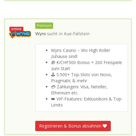
Premium
online
Wyns
sucht in
Aue-Fallstein
Wyns Casino – Wo High Roller
zuhause sind!
🎁 €/CHF500 Bonus + 200 Freispiele
zum Start
🕹️ 5.500+ Top-Slots von Novo,
Pragmatic & mehr
💳 Zahlungeni: Visa, Neteller,
Ethereum etc.
👑 VIP-Features: Exklusivboni & Top-
Limits
Registrieren & Bonus absahnen