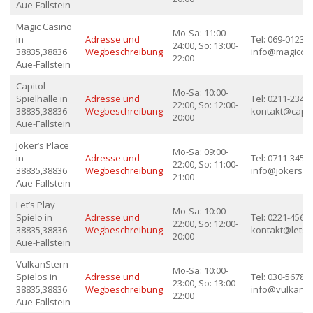
Aue-Fallstein
Magic Casino
Mo-Sa: 11:00-
in
Adresse und
Tel: 069-012345
24:00, So: 13:00-
38835,38836
Wegbeschreibung
info@magiccas
22:00
Aue-Fallstein
Capitol
Mo-Sa: 10:00-
Spielhalle in
Adresse und
Tel: 0211-23456
22:00, So: 12:00-
38835,38836
Wegbeschreibung
kontakt@capit
20:00
Aue-Fallstein
Joker’s Place
Mo-Sa: 09:00-
in
Adresse und
Tel: 0711-34567
22:00, So: 11:00-
38835,38836
Wegbeschreibung
info@jokerspl
21:00
Aue-Fallstein
Let’s Play
Mo-Sa: 10:00-
Spielo in
Adresse und
Tel: 0221-45678
22:00, So: 12:00-
38835,38836
Wegbeschreibung
kontakt@letsp
20:00
Aue-Fallstein
VulkanStern
Mo-Sa: 10:00-
Spielos in
Adresse und
Tel: 030-567890
23:00, So: 13:00-
38835,38836
Wegbeschreibung
info@vulkanst
22:00
Aue-Fallstein