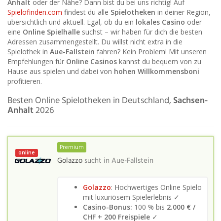
Anhalt
oder der Nähe? Dann bist du bei uns richtig! Auf
Spielofinden.com
findest du alle
Spielotheken
in deiner Region,
übersichtlich und aktuell. Egal, ob du ein
lokales Casino
oder
eine
Online Spielhalle
suchst – wir haben für dich die besten
Adressen zusammengestellt. Du willst nicht extra in die
Spielothek in
Aue-Fallstein
fahren? Kein Problem! Mit unseren
Empfehlungen für
Online Casinos
kannst du bequem von zu
Hause aus spielen und dabei von
hohen Willkommensboni
profitieren.
Besten Online Spielotheken in Deutschland,
Sachsen-
Anhalt
2026
Premium
online
Golazzo
sucht in
Aue-Fallstein
Golazzo
: Hochwertiges Online Spielo
mit luxuriösem Spielerlebnis ✓
Casino-Bonus:
100 % bis
2.000 € /
CHF + 200 Freispiele
✓