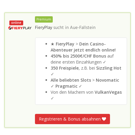
Premium
online
FieryPlay
sucht in
Aue-Fallstein
★
FieryPlay
>
Dein Casino-
Abenteuer jetzt endlich online!
450% bis 2500€/CHF Bonus
auf
deine ersten Einzahlungen ✓
350 Freispiele
, z.B. bei
Sizzling Hot
✓
Alle beliebten Slots
>
Novomatic
✓
Pragmatic
✓
Von den Machern von
VulkanVegas
✓
Registrieren & Bonus absahnen