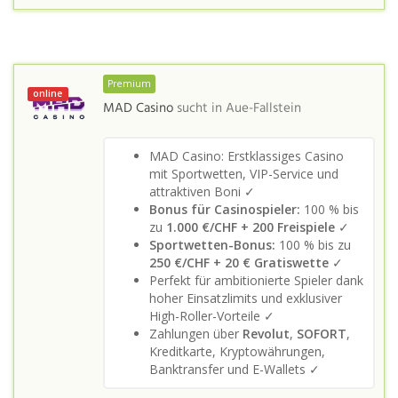
Premium
online
MAD Casino
sucht in
Aue-Fallstein
MAD Casino: Erstklassiges Casino
mit Sportwetten, VIP-Service und
attraktiven Boni ✓
Bonus für Casinospieler:
100 % bis
zu
1.000 €/CHF + 200 Freispiele
✓
Sportwetten-Bonus:
100 % bis zu
250 €/CHF + 20 € Gratiswette
✓
Perfekt für ambitionierte Spieler dank
hoher Einsatzlimits und exklusiver
High-Roller-Vorteile ✓
Zahlungen über
Revolut
,
SOFORT
,
Kreditkarte, Kryptowährungen,
Banktransfer und E-Wallets ✓