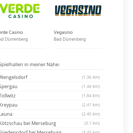
erde Casino
Vegasino
ad Dürrenberg
Bad Dürrenberg
Spielhallen in meiner Nähe:
Wengelsdorf
(1.36 km)
Spergau
(1.44 km)
Tollwitz
(1.84 km)
Kreypau
(2.41 km)
Leuna
(2.45 km)
Kötzschau bei Merseburg
(3.1 km)
Friedensdorf bei Merseburg
(3.45 km)