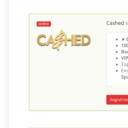
Cashed
s
online
★
10
Bo
VIP
Top
Ei
Sp
Registri