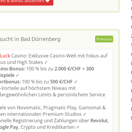
eren & Bonus absahnen
sucht in
Bad Dürrenberg
Premium
PLuck
Casino: Exklusive Casino-Welt mit Fokus auf
xus und High Stakes ✓
sino-Bonus:
100 % bis zu
2.000 €/CHF + 300
ispiele
✓
ortbonus:
100 % bis zu
500 €/CHF
✓
-Vorteile auf höchstem Niveau mit
ßergewöhnlichen Limits & persönlichem Service
iele von Novomatic, Pragmatic Play, Gamomat &
len internationalen Premium-Studios ✓
hnelle Registrierung und Zahlungen über
Revolut
,
ogle Pay
, Crypto und Kreditkarten ✓