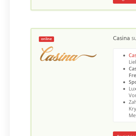
Casina
s
online
Ca
Li
Ca
Fre
Sp
Lu
Vor
Zah
Kr
Me