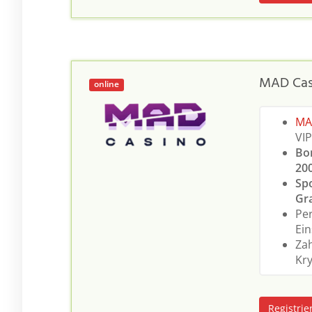
MAD Cas
online
MA
VIP
Bon
200
Sp
Gr
Per
Ein
Za
Kr
Registri