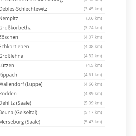
Oebles-Schlechtewitz
(3.45 km)
Nempitz
(3.6 km)
Großkorbetha
(3.74 km)
Zöschen
(4.07 km)
Schkortleben
(4.08 km)
Großlehna
(4.32 km)
Lützen
(4.5 km)
Rippach
(4.61 km)
Wallendorf (Luppe)
(4.66 km)
Rodden
(4.89 km)
Dehlitz (Saale)
(5.09 km)
Beuna (Geiseltal)
(5.17 km)
Merseburg (Saale)
(5.43 km)