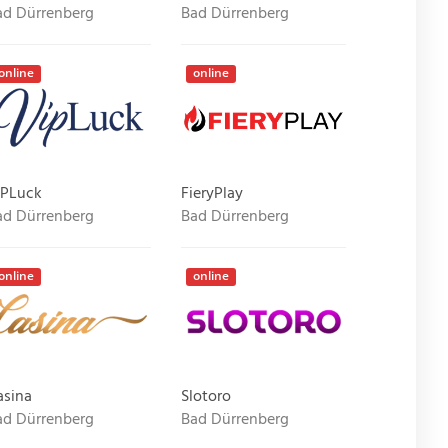
ad Dürrenberg
Bad Dürrenberg
online
online
IPLuck
FieryPlay
ad Dürrenberg
Bad Dürrenberg
online
online
asina
Slotoro
ad Dürrenberg
Bad Dürrenberg