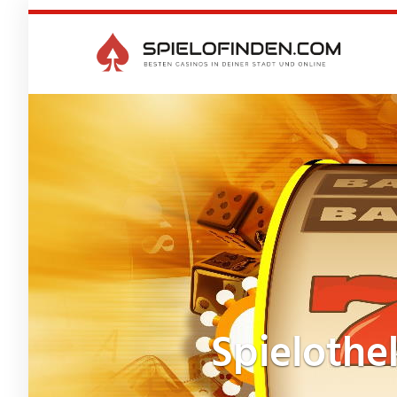
Skip
to
main
content
Spielothe