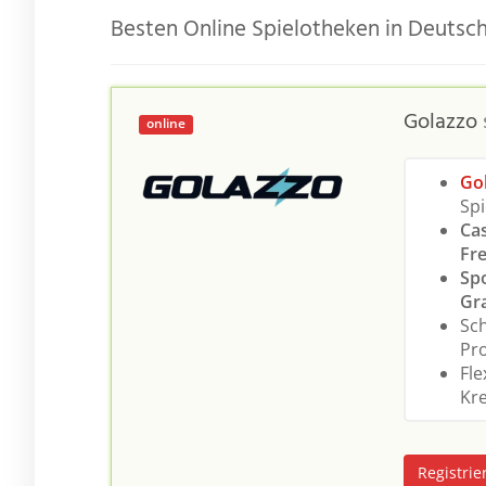
Besten Online Spielotheken in Deutsc
Golazzo
online
Go
Spi
Ca
Fre
Sp
Gr
Sch
Pro
Fle
Kre
Registri