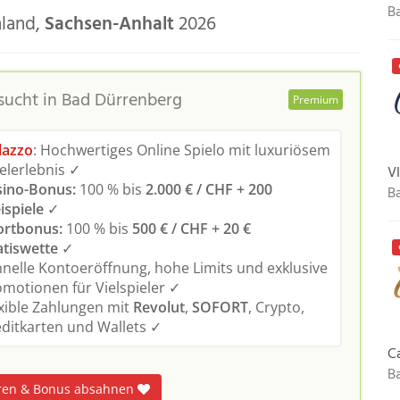
B
hland,
Sachsen-Anhalt
2026
sucht in
Bad Dürrenberg
Premium
lazzo
: Hochwertiges Online Spielo mit luxuriösem
elerlebnis ✓
V
sino-Bonus:
100 % bis
2.000 € / CHF + 200
B
ispiele
✓
ortbonus:
100 % bis
500 € / CHF + 20 €
atiswette
✓
nelle Kontoeröffnung, hohe Limits und exklusive
motionen für Vielspieler ✓
xible Zahlungen mit
Revolut
,
SOFORT
, Crypto,
ditkarten und Wallets ✓
C
B
eren & Bonus absahnen