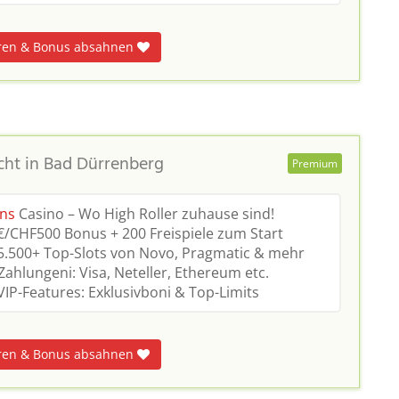
eren & Bonus absahnen
cht in
Bad Dürrenberg
Premium
ns
Casino – Wo High Roller zuhause sind!
€/CHF500 Bonus + 200 Freispiele zum Start
 5.500+ Top-Slots von Novo, Pragmatic & mehr
Zahlungeni: Visa, Neteller, Ethereum etc.
VIP-Features: Exklusivboni & Top-Limits
eren & Bonus absahnen