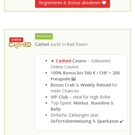
Registrieren & Bonus absahnen
Premium
online
Cashed
sucht in
Bad Kösen
★
Cashed
Casino
– Exklusives
Online-Casino!
100% Bonus bis 500 €
/ CHF
+
200
Freispiele
🎰
Bonus Crab
&
Weekly Reload
für
mehr Chancen
VIP-Club
– ideal für High Roller
Top-Spiele:
Merkur
,
Novoline
&
Bally
Einfache Zahlungen über
Sofortüberweisung
&
Sparkasse
✔️