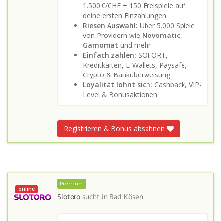
1.500 €/CHF + 150 Freispiele auf
deine ersten Einzahlungen
Riesen Auswahl:
Über 5.000 Spiele
von Providern wie
Novomatic
,
Gamomat
und mehr
Einfach zahlen:
SOFORT,
Kreditkarten, E-Wallets, Paysafe,
Crypto & Banküberweisung
Loyalität lohnt sich:
Cashback, VIP-
Level & Bonusaktionen
Registrieren & Bonus absahnen
Premium
online
Slotoro
sucht in
Bad Kösen