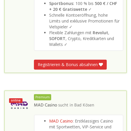
Sportbonus:
100 % bis
500 € / CHF
+ 20 € Gratiswette
✓
Schnelle Kontoeröffnung, hohe
Limits und exklusive Promotionen für
Vielspieler ✓
Flexible Zahlungen mit
Revolut
,
SOFORT
, Crypto, Kreditkarten und
Wallets ✓
Registrieren & Bonus absahnen
Premium
online
MAD Casino
sucht in
Bad Kösen
MAD Casino
: Erstklassiges Casino
mit Sportwetten, VIP-Service und