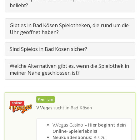
beliebt?
Gibt es in Bad Kösen Spielotheken, die rund um die
Uhr geöffnet haben?
Sind Spielos in Bad Kösen sicher?
Welche Alternativen gibt es, wenn die Spielothek in
meiner Nähe geschlossen ist?
Premium
online
V.Vegas
sucht in
Bad Kösen
V.Vegas Casino
– Hier beginnt dein
Online-Spielerlebnis!
Neukundenbonus:
Bis zu