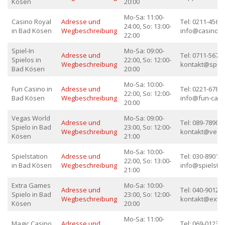
Kösen
20:00
Mo-Sa: 11:00-
Casino Royal
Adresse und
Tel: 0211-45678
24:00, So: 13:00-
in Bad Kösen
Wegbeschreibung
info@casino-r
22:00
Spiel-In
Mo-Sa: 09:00-
Adresse und
Tel: 0711-56789
Spielos in
22:00, So: 12:00-
Wegbeschreibung
kontakt@spiel-
Bad Kösen
20:00
Mo-Sa: 10:00-
Fun Casino in
Adresse und
Tel: 0221-67890
22:00, So: 12:00-
Bad Kösen
Wegbeschreibung
info@fun-casi
20:00
Vegas World
Mo-Sa: 09:00-
Adresse und
Tel: 089-789012
Spielo in Bad
23:00, So: 12:00-
Wegbeschreibung
kontakt@vega
Kösen
21:00
Mo-Sa: 10:00-
Spielstation
Adresse und
Tel: 030-890123
22:00, So: 13:00-
in Bad Kösen
Wegbeschreibung
info@spielstat
21:00
Extra Games
Mo-Sa: 10:00-
Adresse und
Tel: 040-901234
Spielo in Bad
23:00, So: 12:00-
Wegbeschreibung
kontakt@extr
Kösen
20:00
Mo-Sa: 11:00-
Magic Casino
Adresse und
Tel: 069-012345