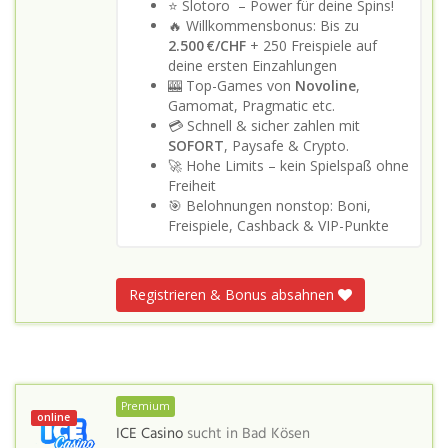
⭐ Slotoro – Power für deine Spins!
🔥 Willkommensbonus: Bis zu
2.500 €/CHF
+ 250 Freispiele auf
deine ersten Einzahlungen
🎰 Top-Games von
Novoline
,
Gamomat, Pragmatic etc.
💳 Schnell & sicher zahlen mit
SOFORT
, Paysafe & Crypto.
🚀 Hohe Limits – kein Spielspaß ohne
Freiheit
🎯 Belohnungen nonstop: Boni,
Freispiele, Cashback & VIP-Punkte
Registrieren & Bonus absahnen
Premium
online
ICE Casino
sucht in
Bad Kösen