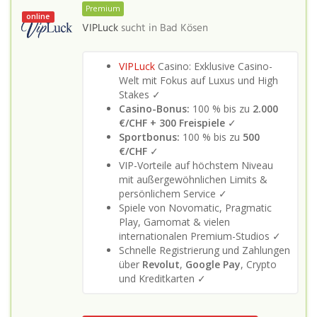
Premium
online
VIPLuck
sucht in
Bad Kösen
VIPLuck
Casino: Exklusive Casino-
Welt mit Fokus auf Luxus und High
Stakes ✓
Casino-Bonus:
100 % bis zu
2.000
€/CHF + 300 Freispiele
✓
Sportbonus:
100 % bis zu
500
€/CHF
✓
VIP-Vorteile auf höchstem Niveau
mit außergewöhnlichen Limits &
persönlichem Service ✓
Spiele von Novomatic, Pragmatic
Play, Gamomat & vielen
internationalen Premium-Studios ✓
Schnelle Registrierung und Zahlungen
über
Revolut
,
Google Pay
, Crypto
und Kreditkarten ✓