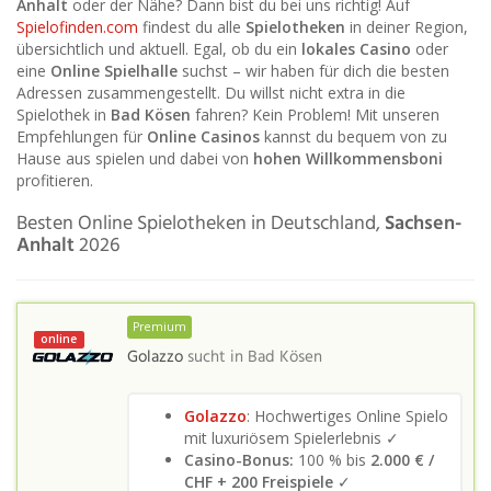
Anhalt
oder der Nähe? Dann bist du bei uns richtig! Auf
Spielofinden.com
findest du alle
Spielotheken
in deiner Region,
übersichtlich und aktuell. Egal, ob du ein
lokales Casino
oder
eine
Online Spielhalle
suchst – wir haben für dich die besten
Adressen zusammengestellt. Du willst nicht extra in die
Spielothek in
Bad Kösen
fahren? Kein Problem! Mit unseren
Empfehlungen für
Online Casinos
kannst du bequem von zu
Hause aus spielen und dabei von
hohen Willkommensboni
profitieren.
Besten Online Spielotheken in Deutschland,
Sachsen-
Anhalt
2026
Premium
online
Golazzo
sucht in
Bad Kösen
Golazzo
: Hochwertiges Online Spielo
mit luxuriösem Spielerlebnis ✓
Casino-Bonus:
100 % bis
2.000 € /
CHF + 200 Freispiele
✓