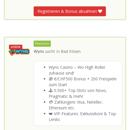
Registrieren & Bonus absahnen
Premium
online
Wyns
sucht in
Bad Kösen
Wyns Casino – Wo High Roller
zuhause sind!
🎁 €/CHF500 Bonus + 200 Freispiele
zum Start
🕹️ 5.500+ Top-Slots von Novo,
Pragmatic & mehr
💳 Zahlungeni: Visa, Neteller,
Ethereum etc.
👑 VIP-Features: Exklusivboni & Top-
Limits