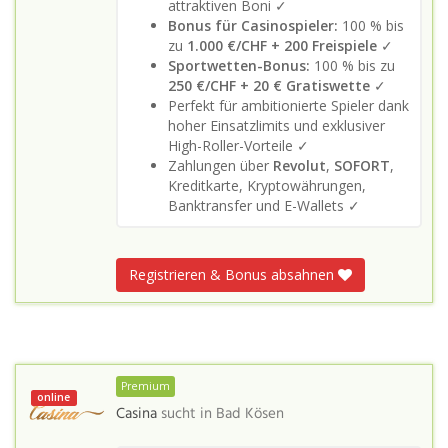
attraktiven Boni ✓
Bonus für Casinospieler:
100 % bis
zu
1.000 €/CHF + 200 Freispiele
✓
Sportwetten-Bonus:
100 % bis zu
250 €/CHF + 20 € Gratiswette
✓
Perfekt für ambitionierte Spieler dank
hoher Einsatzlimits und exklusiver
High-Roller-Vorteile ✓
Zahlungen über
Revolut
,
SOFORT
,
Kreditkarte, Kryptowährungen,
Banktransfer und E-Wallets ✓
Registrieren & Bonus absahnen
Premium
online
Casina
sucht in
Bad Kösen