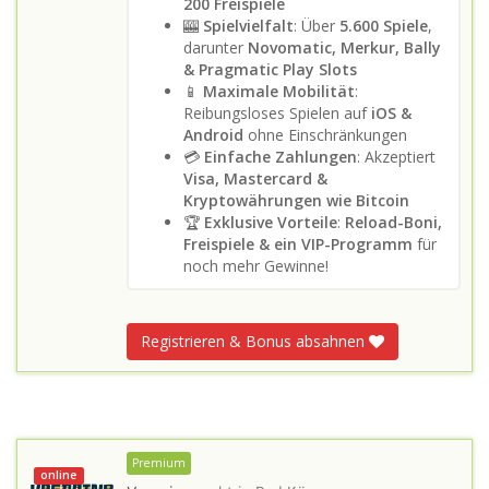
200 Freispiele
🎰
Spielvielfalt
: Über
5.600 Spiele
,
darunter
Novomatic, Merkur, Bally
& Pragmatic Play Slots
📱
Maximale Mobilität
:
Reibungsloses Spielen auf
iOS &
Android
ohne Einschränkungen
💳
Einfache Zahlungen
: Akzeptiert
Visa, Mastercard &
Kryptowährungen wie Bitcoin
🏆
Exklusive Vorteile
:
Reload-Boni,
Freispiele & ein VIP-Programm
für
noch mehr Gewinne!
Registrieren & Bonus absahnen
Premium
online