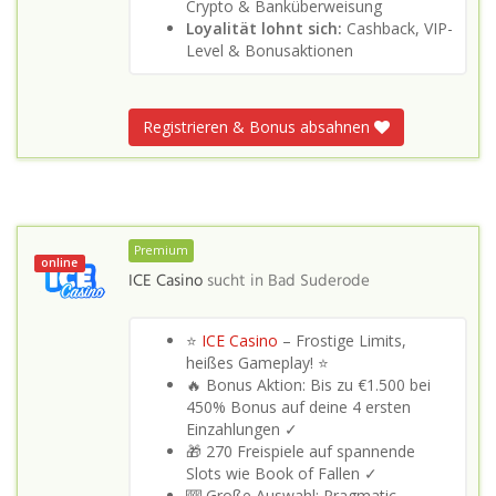
Crypto & Banküberweisung
Loyalität lohnt sich:
Cashback, VIP-
Level & Bonusaktionen
Registrieren & Bonus absahnen
Premium
online
ICE Casino
sucht in
Bad Suderode
⭐
ICE Casino
– Frostige Limits,
heißes Gameplay! ⭐
🔥 Bonus Aktion: Bis zu €1.500 bei
450% Bonus auf deine 4 ersten
Einzahlungen ✓
🎁 270 Freispiele auf spannende
Slots wie Book of Fallen ✓
🎰 Große Auswahl: Pragmatic,