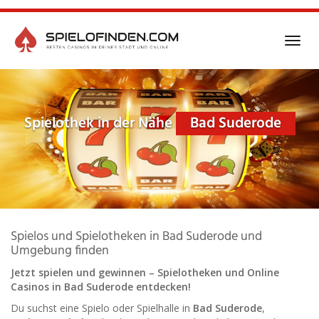
Skip
to
main
Toggl
content
navig
Spielothek in der Nähe
Bad Suderode
Spielos und Spielotheken in Bad Suderode und
Umgebung finden
Jetzt spielen und gewinnen – Spielotheken und Online
Casinos in Bad Suderode entdecken!
Du suchst eine Spielo oder Spielhalle in
Bad Suderode
,