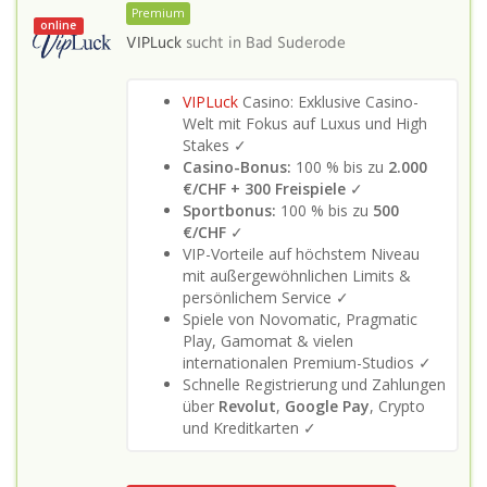
Premium
online
VIPLuck
sucht in
Bad Suderode
VIPLuck
Casino: Exklusive Casino-
Welt mit Fokus auf Luxus und High
Stakes ✓
Casino-Bonus:
100 % bis zu
2.000
€/CHF + 300 Freispiele
✓
Sportbonus:
100 % bis zu
500
€/CHF
✓
VIP-Vorteile auf höchstem Niveau
mit außergewöhnlichen Limits &
persönlichem Service ✓
Spiele von Novomatic, Pragmatic
Play, Gamomat & vielen
internationalen Premium-Studios ✓
Schnelle Registrierung und Zahlungen
über
Revolut
,
Google Pay
, Crypto
und Kreditkarten ✓