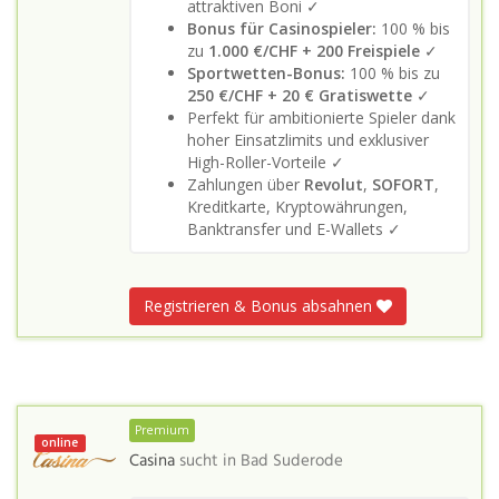
attraktiven Boni ✓
Bonus für Casinospieler:
100 % bis
zu
1.000 €/CHF + 200 Freispiele
✓
Sportwetten-Bonus:
100 % bis zu
250 €/CHF + 20 € Gratiswette
✓
Perfekt für ambitionierte Spieler dank
hoher Einsatzlimits und exklusiver
High-Roller-Vorteile ✓
Zahlungen über
Revolut
,
SOFORT
,
Kreditkarte, Kryptowährungen,
Banktransfer und E-Wallets ✓
Registrieren & Bonus absahnen
Premium
online
Casina
sucht in
Bad Suderode