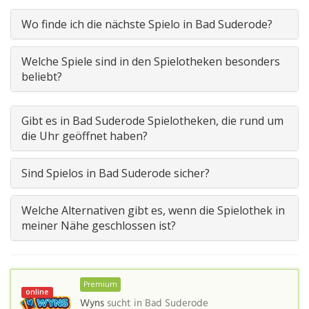
Wo finde ich die nächste Spielo in Bad Suderode?
Welche Spiele sind in den Spielotheken besonders
beliebt?
Gibt es in Bad Suderode Spielotheken, die rund um
die Uhr geöffnet haben?
Sind Spielos in Bad Suderode sicher?
Welche Alternativen gibt es, wenn die Spielothek in
meiner Nähe geschlossen ist?
Premium
online
Wyns
sucht in
Bad Suderode