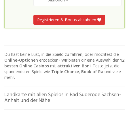
Registrieren & Bonus absahnen
Du hast keine Lust, in die Spielo zu fahren, oder möchtest die
Online-Optionen
entdecken? Wir bieten dir eine Auswahl der
12
besten Online Casinos
mit
attraktiven Boni
. Teste jetzt die
spannendsten Spiele wie
Triple Chance
,
Book of Ra
und viele
mehr.
Landkarte mit allen Spielos in Bad Suderode Sachsen-
Anhalt und der Nähe