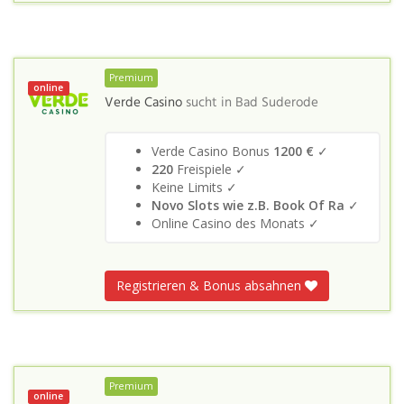
Premium
online
Verde Casino
sucht in
Bad Suderode
Verde Casino Bonus
1200 €
✓
220
Freispiele ✓
Keine Limits ✓
Novo Slots wie z.B. Book Of Ra
✓
Online Casino des Monats ✓
Registrieren & Bonus absahnen
Premium
online