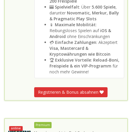
200 Freispiele
🎰
Spielvielfalt
: Über
5.600 Spiele
,
darunter
Novomatic, Merkur, Bally
& Pragmatic Play Slots
📱
Maximale Mobilität
:
Reibungsloses Spielen auf
iOS &
Android
ohne Einschränkungen
💳
Einfache Zahlungen
: Akzeptiert
Visa, Mastercard &
Kryptowährungen wie Bitcoin
🏆
Exklusive Vorteile
:
Reload-Boni,
Freispiele & ein VIP-Programm
für
noch mehr Gewinne!
Registrieren & Bonus absahnen
Premium
online