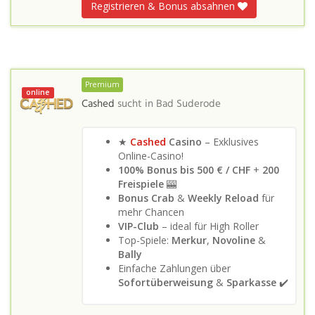
Registrieren & Bonus absahnen
Premium
online
Cashed
sucht in
Bad Suderode
★
Cashed
Casino
– Exklusives
Online-Casino!
100% Bonus bis 500 €
/ CHF
+
200
Freispiele
🎰
Bonus Crab
&
Weekly Reload
für
mehr Chancen
VIP-Club
– ideal für High Roller
Top-Spiele:
Merkur
,
Novoline
&
Bally
Einfache Zahlungen über
Sofortüberweisung
&
Sparkasse
✔️