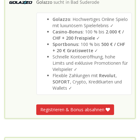
Golazzo
sucht in
Bad Suderode
Golazzo
: Hochwertiges Online Spielo
mit luxuriösem Spielerlebnis ✓
Casino-Bonus:
100 % bis
2.000 € /
CHF + 200 Freispiele
✓
Sportbonus:
100 % bis
500 € / CHF
+ 20 € Gratiswette
✓
Schnelle Kontoeröffnung, hohe
Limits und exklusive Promotionen für
Vielspieler ✓
Flexible Zahlungen mit
Revolut
,
SOFORT
, Crypto, Kreditkarten und
Wallets ✓
Registrieren & Bonus absahnen