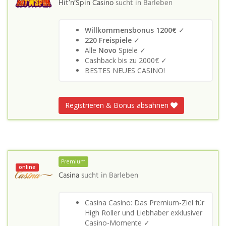
Hit’n’Spin Casino
sucht in
Barleben
Willkommensbonus 1200€
✓
220 Freispiele
✓
Alle
Novo
Spiele ✓
Cashback bis zu 2000€ ✓
BESTES NEUES CASINO!
Registrieren & Bonus absahnen
Premium
online
Casina
sucht in
Barleben
Casina Casino: Das Premium-Ziel für
High Roller und Liebhaber exklusiver
Casino-Momente ✓