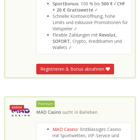
Sportbonus:
100 % bis
500 € / CHF
+ 20 € Gratiswette
✓
Schnelle Kontoeröffnung, hohe
Limits und exklusive Promotionen für
Vielspieler ✓
Flexible Zahlungen mit
Revolut
,
SOFORT
, Crypto, Kreditkarten und
Wallets ✓
Registrieren & Bonus absahnen
Premium
online
MAD Casino
sucht in
Barleben
MAD Casino
: Erstklassiges Casino
mit Sportwetten, VIP-Service und