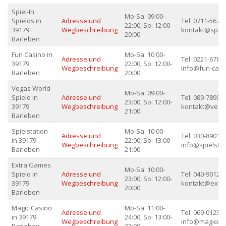
Spiel-In
Mo-Sa: 09:00-
Spielos in
Adresse und
Tel: 0711-56789
22:00, So: 12:00-
39179
Wegbeschreibung
kontakt@spiel-
20:00
Barleben
Fun Casino in
Mo-Sa: 10:00-
Adresse und
Tel: 0221-67890
39179
22:00, So: 12:00-
Wegbeschreibung
info@fun-casi
Barleben
20:00
Vegas World
Mo-Sa: 09:00-
Spielo in
Adresse und
Tel: 089-789012
23:00, So: 12:00-
39179
Wegbeschreibung
kontakt@vega
21:00
Barleben
Spielstation
Mo-Sa: 10:00-
Adresse und
Tel: 030-890123
in 39179
22:00, So: 13:00-
Wegbeschreibung
info@spielstat
Barleben
21:00
Extra Games
Mo-Sa: 10:00-
Spielo in
Adresse und
Tel: 040-901234
23:00, So: 12:00-
39179
Wegbeschreibung
kontakt@extr
20:00
Barleben
Magic Casino
Mo-Sa: 11:00-
Adresse und
Tel: 069-012345
in 39179
24:00, So: 13:00-
Wegbeschreibung
info@magiccas