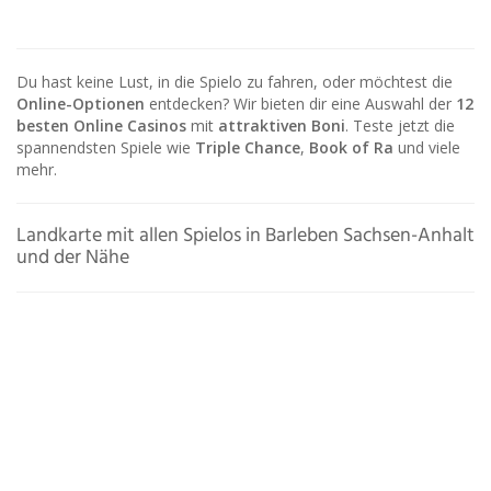
Du hast keine Lust, in die Spielo zu fahren, oder möchtest die
Online-Optionen
entdecken? Wir bieten dir eine Auswahl der
12
besten Online Casinos
mit
attraktiven Boni
. Teste jetzt die
spannendsten Spiele wie
Triple Chance
,
Book of Ra
und viele
mehr.
Landkarte mit allen Spielos in Barleben Sachsen-Anhalt
und der Nähe