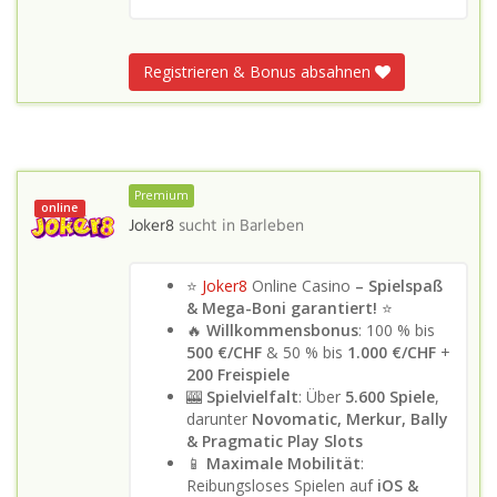
Registrieren & Bonus absahnen
Premium
online
Joker8
sucht in
Barleben
⭐
Joker8
Online Casino
– Spielspaß
& Mega-Boni garantiert!
⭐
🔥
Willkommensbonus
: 100 % bis
500 €/CHF
& 50 % bis
1.000 €/CHF
+
200 Freispiele
🎰
Spielvielfalt
: Über
5.600 Spiele
,
darunter
Novomatic, Merkur, Bally
& Pragmatic Play Slots
📱
Maximale Mobilität
:
Reibungsloses Spielen auf
iOS &