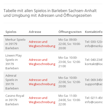
Tabelle mit allen Spielos in Barleben Sachsen-Anhalt
und Umgbung mit Adressen und Öffnungezeiten
Spielos
Adresse
Öffnungszeiten
Kontaktinfor
Merkur Spielo
Mo-Sa: 09:00-
Adresse und
Tel: 030-123456
in 39179
22:00, So: 10:00-
Wegbeschreibung
info@merkur.
Barleben
20:00
Löwen Play
Mo-Sa: 10:00-
Spielo in
Adresse und
Tel: 040-234567
23:00, So: 12:00-
39179
Wegbeschreibung
kontakt@loew
21:00
Barleben
Admiral
Mo-Sa: 10:00-
Spielo in
Adresse und
Tel: 069-345678
22:00, So: 12:00-
39179
Wegbeschreibung
support@admi
20:00
Barleben
Casino Royal
Mo-Sa: 11:00-
Adresse und
Tel: 0211-45678
in 39179
24:00, So: 13:00-
Wegbeschreibung
info@casino-r
Barleben
22:00