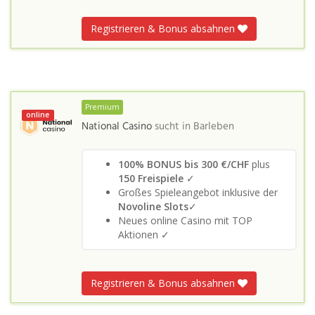
Registrieren & Bonus absahnen
Premium
online
National Casino
sucht in
Barleben
100% BONUS bis 300 €/CHF
plus
150 Freispiele
✓
Großes Spieleangebot inklusive der
Novoline Slots
✓
Neues online Casino mit TOP
Aktionen ✓
Registrieren & Bonus absahnen