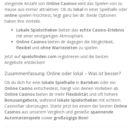
steigende Anzahl von
Online Casinos
wird das Spielen von zu
Hause aus immer attraktiver. Ob du
lokal
in einer Spielhalle oder
online
spielen möchtest, liegt ganz bei dir. Beide Optionen
haben ihre Vorteile.
Lokale Spielotheken
bieten das
echte Casino-Erlebnis
mit einer einzigartigen Atmosphäre.
Online Casinos
bieten dir dagegen die Möglichkeit,
flexibel
und
ohne Wartezeiten
zu spielen.
Jetzt auf
spielofinden.com
registrieren und die besten
Angebote entdecken!
Zusammenfassung: Online oder lokal – Was ist besser?
Ob du dich für eine
lokale Spielhalle
in
Barleben
oder ein
Online Casino
entscheidest, hängt von deinen Vorlieben ab.
Online Casinos
bieten dir mehr
Flexibilität
und oft höhere
Bonusangebote
, während
lokale Spielotheken
mit echtem
Casinoflair überzeugen. Starte jetzt bei einem der besten
Online
Casinos
aus unserem Vergleich und genieße
spannende
Automatenspiele
sowie
großzügige Boni
!