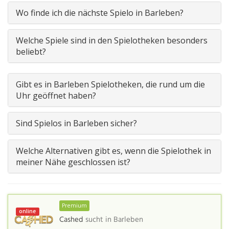
Wo finde ich die nächste Spielo in Barleben?
Welche Spiele sind in den Spielotheken besonders
beliebt?
Gibt es in Barleben Spielotheken, die rund um die
Uhr geöffnet haben?
Sind Spielos in Barleben sicher?
Welche Alternativen gibt es, wenn die Spielothek in
meiner Nähe geschlossen ist?
Premium
online
Cashed
sucht in
Barleben