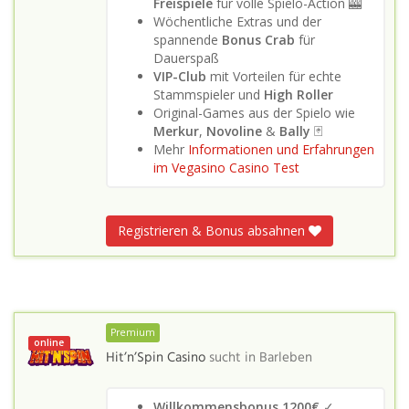
Freispiele
für volle Spielo-Action 🎰
Wöchentliche Extras und der
spannende
Bonus Crab
für
Dauerspaß
VIP-Club
mit Vorteilen für echte
Stammspieler und
High Roller
Original-Games aus der Spielo wie
Merkur
,
Novoline
&
Bally
🃏
Mehr
Informationen und Erfahrungen
im Vegasino Casino Test
Registrieren & Bonus absahnen
Premium
online
Hit’n’Spin Casino
sucht in
Barleben
Willkommensbonus 1200€
✓