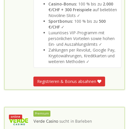
Casino-Bonus:
100 % bis zu
2.000
€/CHF + 300 Freispiele
auf beliebten
Novoline-Slots ✓
Sportbonus:
100 % bis zu
500
€/CHF
✓
Luxuriöses VIP-Programm mit
persönlichen Vorteilen sowie hohen
Ein- und Auszahlungslimits ✓
Zahlungen per Revolut, Google Pay,
Kryptowährungen, Kreditkarten und
weiteren Methoden ✓
Registrieren & Bonus absahnen
Premium
online
Verde Casino
sucht in
Barleben