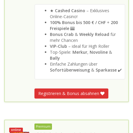
★
Cashed Casino
– Exklusives
Online-Casino!
100% Bonus bis 500 €
/ CHF
+
200
Freispiele
🎰
Bonus Crab
&
Weekly Reload
für
mehr Chancen
VIP-Club
– ideal für High Roller
Top-Spiele:
Merkur
,
Novoline
&
Bally
Einfache Zahlungen über
Sofortüberweisung
&
Sparkasse
✔️
Registrieren & Bonus absahnen
Premium
online