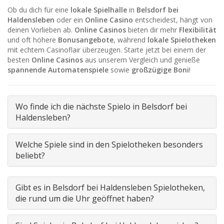
Ob du dich für eine
lokale Spielhalle
in
Belsdorf bei
Haldensleben
oder ein
Online Casino
entscheidest, hängt von
deinen Vorlieben ab.
Online Casinos
bieten dir mehr
Flexibilität
und oft höhere
Bonusangebote
, während
lokale Spielotheken
mit echtem Casinoflair überzeugen. Starte jetzt bei einem der
besten
Online Casinos
aus unserem Vergleich und genieße
spannende Automatenspiele
sowie
großzügige Boni
!
Wo finde ich die nächste Spielo in Belsdorf bei
Haldensleben?
Welche Spiele sind in den Spielotheken besonders
beliebt?
Gibt es in Belsdorf bei Haldensleben Spielotheken,
die rund um die Uhr geöffnet haben?