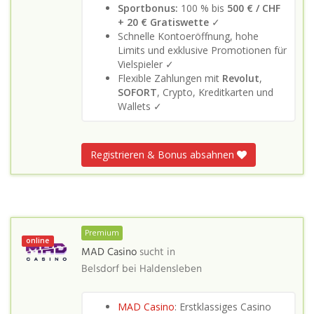
Sportbonus:
100 % bis
500 € / CHF
+ 20 € Gratiswette
✓
Schnelle Kontoeröffnung, hohe
Limits und exklusive Promotionen für
Vielspieler ✓
Flexible Zahlungen mit
Revolut
,
SOFORT
, Crypto, Kreditkarten und
Wallets ✓
Registrieren & Bonus absahnen
Premium
online
MAD Casino
sucht in
Belsdorf bei Haldensleben
MAD Casino
: Erstklassiges Casino