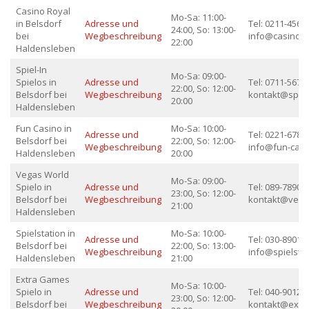
Casino Royal
Mo-Sa: 11:00-
in Belsdorf
Adresse und
Tel: 0211-45678
24:00, So: 13:00-
bei
Wegbeschreibung
info@casino-r
22:00
Haldensleben
Spiel-In
Mo-Sa: 09:00-
Spielos in
Adresse und
Tel: 0711-56789
22:00, So: 12:00-
Belsdorf bei
Wegbeschreibung
kontakt@spiel
20:00
Haldensleben
Fun Casino in
Mo-Sa: 10:00-
Adresse und
Tel: 0221-67890
Belsdorf bei
22:00, So: 12:00-
Wegbeschreibung
info@fun-casi
Haldensleben
20:00
Vegas World
Mo-Sa: 09:00-
Spielo in
Adresse und
Tel: 089-789012
23:00, So: 12:00-
Belsdorf bei
Wegbeschreibung
kontakt@vega
21:00
Haldensleben
Spielstation in
Mo-Sa: 10:00-
Adresse und
Tel: 030-890123
Belsdorf bei
22:00, So: 13:00-
Wegbeschreibung
info@spielstat
Haldensleben
21:00
Extra Games
Mo-Sa: 10:00-
Spielo in
Adresse und
Tel: 040-901234
23:00, So: 12:00-
Belsdorf bei
Wegbeschreibung
kontakt@extr