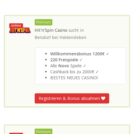
Premium
online
Hit’n’Spin Casino
sucht in
Belsdorf bei Haldensleben
Willkommensbonus 1200€
✓
220 Freispiele
✓
Alle
Novo
Spiele ✓
Cashback bis zu 2000€ ✓
BESTES NEUES CASINO!
Registrieren & Bonus absahnen
Premium