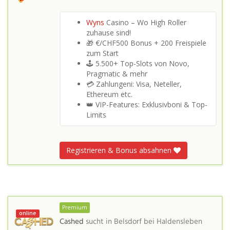
Wyns
Casino – Wo High Roller
zuhause sind!
🎁 €/CHF500 Bonus + 200 Freispiele
zum Start
🕹️ 5.500+ Top-Slots von Novo,
Pragmatic & mehr
💳 Zahlungeni: Visa, Neteller,
Ethereum etc.
👑 VIP-Features: Exklusivboni & Top-
Limits
Registrieren & Bonus absahnen
Premium
online
Cashed
sucht in
Belsdorf bei Haldensleben