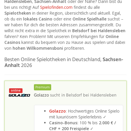
Haldensleben
,
Sachsen-Anhalt
oder der Nähe? Dann bist du
bei uns richtig! Auf
Spielofinden.com
findest du alle
Spielotheken
in deiner Region, übersichtlich und aktuell. Egal,
ob du ein
lokales Casino
oder eine
Online Spielhalle
suchst –
wir haben für dich die besten Adressen zusammengestellt. Du
willst nicht extra in die Spielothek in
Belsdorf bei Haldensleben
fahren? Kein Problem! Mit unseren Empfehlungen für
Online
Casinos
kannst du bequem von zu Hause aus spielen und dabei
von
hohen Willkommensboni
profitieren.
Besten Online Spielotheken in Deutschland,
Sachsen-
Anhalt
2026
Premium
online
Golazzo
sucht in
Belsdorf bei Haldensleben
Golazzo
: Hochwertiges Online Spielo
mit luxuriösem Spielerlebnis ✓
Casino-Bonus:
100 % bis
2.000 € /
CHF + 200 Freispiele
✓