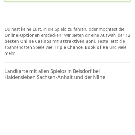
Du hast keine Lust, in die Spielo zu fahren, oder möchtest die
Online-Optionen
entdecken? Wir bieten dir eine Auswahl der
12
besten Online Casinos
mit
attraktiven Boni
. Teste jetzt die
spannendsten Spiele wie
Triple Chance
,
Book of Ra
und viele
mehr.
Landkarte mit allen Spielos in Belsdorf bei
Haldensleben Sachsen-Anhalt und der Nähe