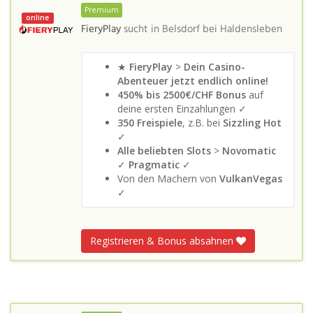
Premium
online
FieryPlay
sucht in
Belsdorf bei Haldensleben
★
FieryPlay
>
Dein Casino-
Abenteuer jetzt endlich online!
450% bis 2500€/CHF Bonus
auf
deine ersten Einzahlungen ✓
350 Freispiele
, z.B. bei
Sizzling Hot
✓
Alle beliebten Slots
>
Novomatic
✓
Pragmatic
✓
Von den Machern von
VulkanVegas
✓
Registrieren & Bonus absahnen