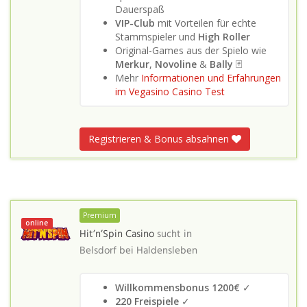
Dauerspaß
VIP-Club
mit Vorteilen für echte
Stammspieler und
High Roller
Original-Games aus der Spielo wie
Merkur
,
Novoline
&
Bally
🃏
Mehr
Informationen und Erfahrungen
im Vegasino Casino Test
Registrieren & Bonus absahnen
Premium
online
Hit’n’Spin Casino
sucht in
Belsdorf bei Haldensleben
Willkommensbonus 1200€
✓
220 Freispiele
✓