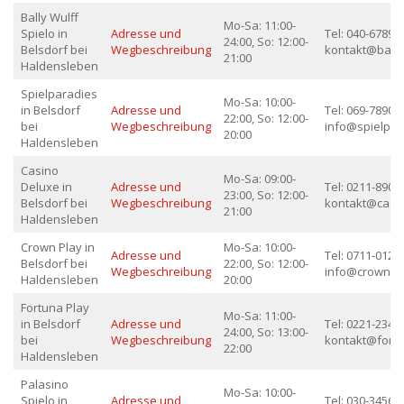
Bally Wulff
Mo-Sa: 11:00-
Spielo in
Adresse und
Tel: 040-678901
24:00, So: 12:00-
Belsdorf bei
Wegbeschreibung
kontakt@bally
21:00
Haldensleben
Spielparadies
Mo-Sa: 10:00-
in Belsdorf
Adresse und
Tel: 069-789012
22:00, So: 12:00-
bei
Wegbeschreibung
info@spielpar
20:00
Haldensleben
Casino
Mo-Sa: 09:00-
Deluxe in
Adresse und
Tel: 0211-89012
23:00, So: 12:00-
Belsdorf bei
Wegbeschreibung
kontakt@casi
21:00
Haldensleben
Crown Play in
Mo-Sa: 10:00-
Adresse und
Tel: 0711-01234
Belsdorf bei
22:00, So: 12:00-
Wegbeschreibung
info@crownpl
Haldensleben
20:00
Fortuna Play
Mo-Sa: 11:00-
in Belsdorf
Adresse und
Tel: 0221-23456
24:00, So: 13:00-
bei
Wegbeschreibung
kontakt@fortu
22:00
Haldensleben
Palasino
Mo-Sa: 10:00-
Spielo in
Adresse und
Tel: 030-345678