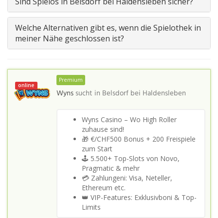
Sind Spielos in Belsdorf bei Haldensleben sicher?
Welche Alternativen gibt es, wenn die Spielothek in
meiner Nähe geschlossen ist?
Premium
online
Wyns
sucht in
Belsdorf bei Haldensleben
Wyns Casino – Wo High Roller
zuhause sind!
🎁 €/CHF500 Bonus + 200 Freispiele
zum Start
🕹️ 5.500+ Top-Slots von Novo,
Pragmatic & mehr
💳 Zahlungeni: Visa, Neteller,
Ethereum etc.
👑 VIP-Features: Exklusivboni & Top-
Limits