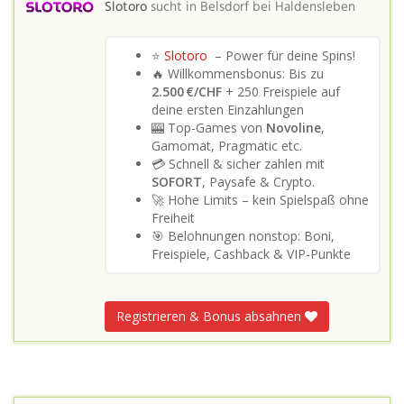
Slotoro
sucht in
Belsdorf bei Haldensleben
⭐
Slotoro
– Power für deine Spins!
🔥 Willkommensbonus: Bis zu
2.500 €/CHF
+ 250 Freispiele auf
deine ersten Einzahlungen
🎰 Top-Games von
Novoline
,
Gamomat, Pragmatic etc.
💳 Schnell & sicher zahlen mit
SOFORT
, Paysafe & Crypto.
🚀 Hohe Limits – kein Spielspaß ohne
Freiheit
🎯 Belohnungen nonstop: Boni,
Freispiele, Cashback & VIP-Punkte
Registrieren & Bonus absahnen