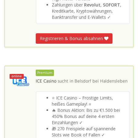
Zahlungen über
Revolut
,
SOFORT
,
Kreditkarte, Kryptowährungen,
Banktransfer und E-Wallets ✓
Registrieren & Bonus absahnen
Premium
online
ICE Casino
sucht in
Belsdorf bei Haldensleben
⭐ ICE Casino – Frostige Limits,
heißes Gameplay! ⭐
🔥 Bonus Aktion: Bis zu €1.500 bei
450% Bonus auf deine 4 ersten
Einzahlungen ✓
🎁 270 Freispiele auf spannende
Slots wie Book of Fallen ✓